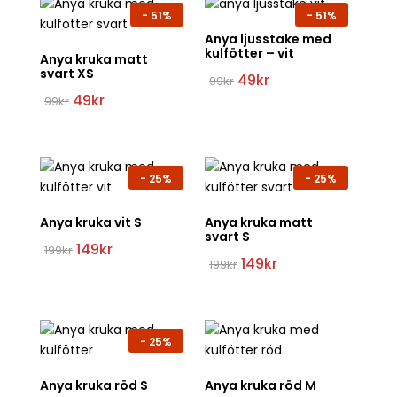
-
51%
-
51%
Anya ljusstake med
kulfötter – vit
Anya kruka matt
svart XS
Det
Det
49
kr
99
kr
ursprungliga
nuvarande
Det
Det
49
kr
99
kr
priset
priset
ursprungliga
nuvarande
var:
är:
priset
priset
99kr.
49kr.
var:
är:
99kr.
49kr.
-
25%
-
25%
Anya kruka vit S
Anya kruka matt
svart S
Det
Det
149
kr
199
kr
ursprungliga
nuvarande
Det
Det
149
kr
199
kr
priset
priset
ursprungliga
nuvarande
var:
är:
priset
priset
199kr.
149kr.
var:
är:
199kr.
149kr.
-
25%
Anya kruka röd S
Anya kruka röd M