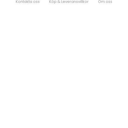
Kontakta oss
Köp & Leveransvillkor
Om oss