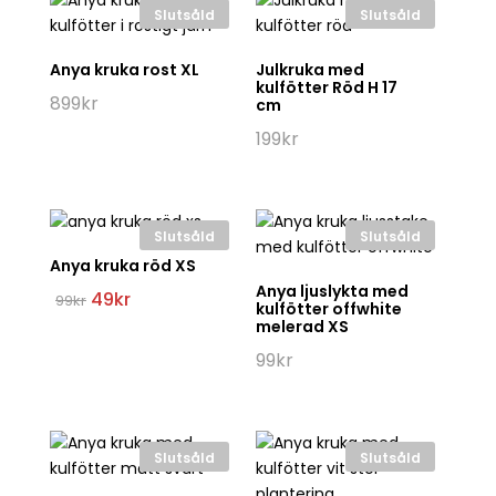
Slutsåld
Slutsåld
Anya kruka rost XL
Julkruka med
kulfötter Röd H 17
899
kr
cm
199
kr
Slutsåld
Slutsåld
Anya kruka röd XS
Anya ljuslykta med
Det
Det
49
kr
99
kr
kulfötter offwhite
ursprungliga
nuvarande
melerad XS
priset
priset
var:
är:
99
kr
99kr.
49kr.
Slutsåld
Slutsåld