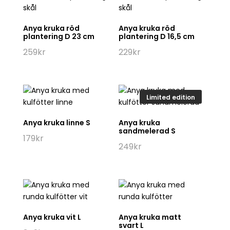
Anya kruka röd
Anya kruka röd
plantering D 23 cm
plantering D 16,5 cm
259
kr
229
kr
Limited edition
Anya kruka linne S
Anya kruka
sandmelerad S
179
kr
249
kr
Anya kruka vit L
Anya kruka matt
svart L