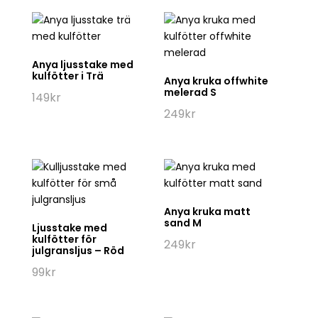
Anya ljusstake med
kulfötter i Trä
Anya kruka offwhite
melerad S
149
kr
249
kr
Anya kruka matt
sand M
Ljusstake med
kulfötter för
249
kr
julgransljus – Röd
99
kr