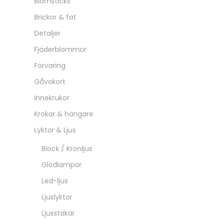
Blomsticks
Brickor & fat
Detaljer
Fjäderblommor
Förvaring
Gåvokort
Innekrukor
Krokar & hängare
Lyktor & Ljus
Block / Kronljus
Glödlampor
Led-ljus
Ljuslyktor
Ljusstakar