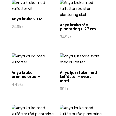
Anya kruka vit M
Anya kruka röd
249
kr
plantering D 27 cm
349
kr
Anya kruka
Anya ljusstake med
brunmelerad M
kulfötter – svart
matt
449
kr
99
kr