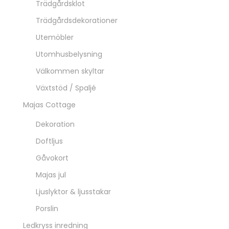
Trädgårdsklot
Trädgårdsdekorationer
Utemöbler
Utomhusbelysning
Välkommen skyltar
Växtstöd / Spaljé
Majas Cottage
Dekoration
Doftljus
Gåvokort
Majas jul
Ljuslyktor & ljusstakar
Porslin
Ledkryss inredning