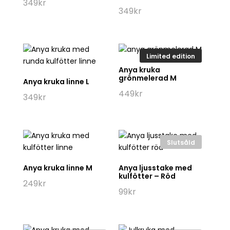
349
kr
349
kr
Limited edition
Anya kruka
grönmelerad M
Anya kruka linne L
449
kr
349
kr
Slutsåld
Anya kruka linne M
Anya ljusstake med
kulfötter – Röd
249
kr
99
kr