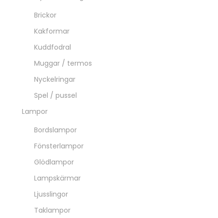
Brickor
Kakformar
Kuddfodral
Muggar / termos
Nyckelringar
Spel / pussel
Lampor
Bordslampor
Fönsterlampor
Glödlampor
Lampskärmar
Ljusslingor
Taklampor