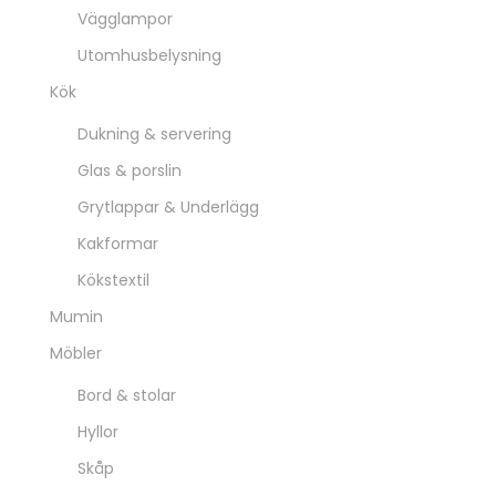
Vägglampor
Utomhusbelysning
Kök
Dukning & servering
Glas & porslin
Grytlappar & Underlägg
Kakformar
Kökstextil
Mumin
Möbler
Bord & stolar
Hyllor
Skåp