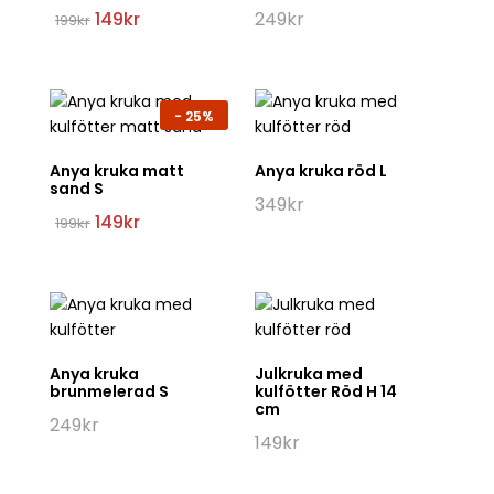
Det
Det
149
kr
249
kr
199
kr
ursprungliga
nuvarande
priset
priset
var:
är:
199kr.
149kr.
-
25%
Anya kruka matt
Anya kruka röd L
sand S
349
kr
Det
Det
149
kr
199
kr
ursprungliga
nuvarande
priset
priset
var:
är:
199kr.
149kr.
Anya kruka
Julkruka med
brunmelerad S
kulfötter Röd H 14
cm
249
kr
149
kr