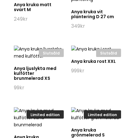
Anya kruka matt
svart M
Anya kruka vit
plantering D 27 cm
249
kr
349
kr
Slutsåld
Slutsåld
Anya kruka rost XXL
Anya ljuslykta med
999
kr
kulfötter
brunmelerad XS
99
kr
Limited edition
Limited edition
Anya kruka
grönmelerad S
Anya kruka