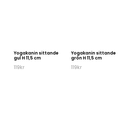
Yogakanin sittande
Yogakanin sittande
gul H 11,5 cm
grön H 11,5 cm
119
kr
119
kr