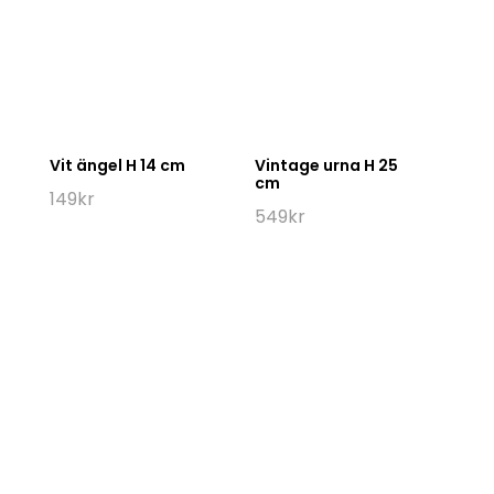
Vit ängel H 14 cm
Vintage urna H 25
cm
149
kr
549
kr