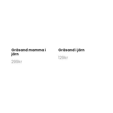
Gräsand mamma i
Gräsand i järn
järn
129
kr
299
kr