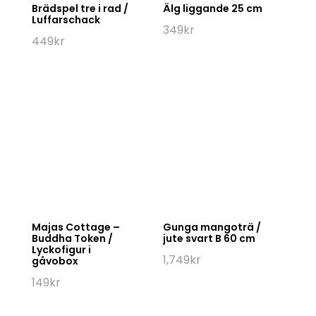
Brädspel tre i rad /
Älg liggande 25 cm
Luffarschack
349
kr
449
kr
Majas Cottage –
Gunga mangoträ /
Buddha Token /
jute svart B 60 cm
Lyckofigur i
1,749
kr
gåvobox
149
kr