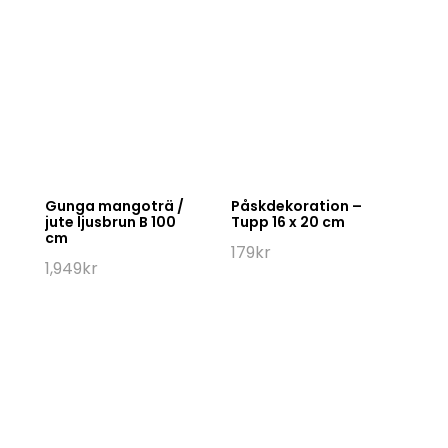
Gunga mangoträ /
Påskdekoration –
jute ljusbrun B 100
Tupp 16 x 20 cm
cm
179
kr
1,949
kr