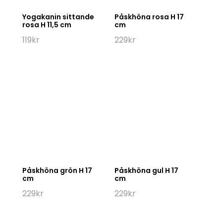
Yogakanin sittande
Påskhöna rosa H 17
rosa H 11,5 cm
cm
119
kr
229
kr
Påskhöna grön H 17
Påskhöna gul H 17
cm
cm
229
kr
229
kr