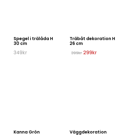
Spegel i trälåda H
Träbåt dekoration H
30 cm
26 cm
Det
Det
349
kr
299
kr
399
kr
ursprungliga
nuvarande
priset
priset
var:
är:
399kr.
299kr.
Kanna Grön
Väggdekoration