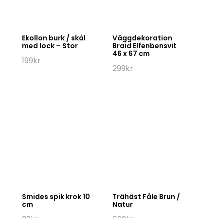
Ekollon burk / skål
Väggdekoration
med lock – Stor
Braid Elfenbensvit
46 x 67 cm
199
kr
299
kr
Smides spik krok 10
Trähäst Fåle Brun /
cm
Natur