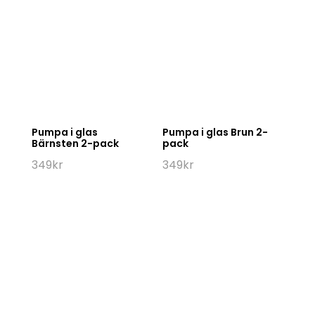
Pumpa i glas
Pumpa i glas Brun 2-
Bärnsten 2-pack
pack
349
kr
349
kr