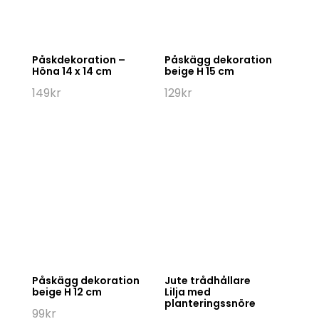
Påskdekoration –
Påskägg dekoration
Höna 14 x 14 cm
beige H 15 cm
149
kr
129
kr
Påskägg dekoration
Jute trådhållare
beige H 12 cm
Lilja med
planteringssnöre
99
kr