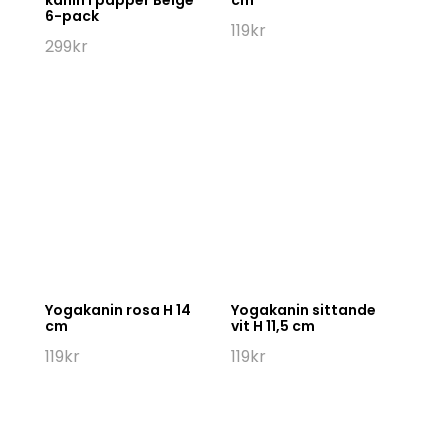
kanin i papper Beige
cm
6-pack
119
kr
299
kr
Yogakanin rosa H 14
Yogakanin sittande
cm
vit H 11,5 cm
119
kr
119
kr