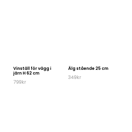
Vinställ för vägg i
Älg stående 25 cm
järn H 62 cm
349
kr
799
kr