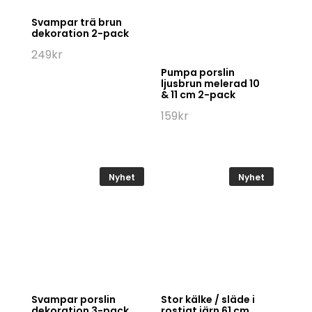
Svampar trä brun
dekoration 2-pack
249
kr
Pumpa porslin
ljusbrun melerad 10
& 11 cm 2-pack
159
kr
Nyhet
Nyhet
Svampar porslin
Stor kälke / släde i
dekoration 3-pack
rostigt järn 61 cm