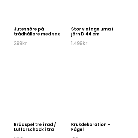
Jutesnöre på
Stor vintage urna i
trådhållare med sax
järn D 44 cm
299
kr
1,499
kr
Brädspel tre i rad /
Krukdekoration –
Luffarschack i trä
Fågel