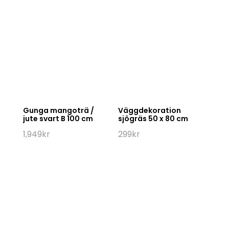
Gunga mangoträ /
Väggdekoration
jute svart B 100 cm
sjögräs 50 x 80 cm
1,949
kr
299
kr