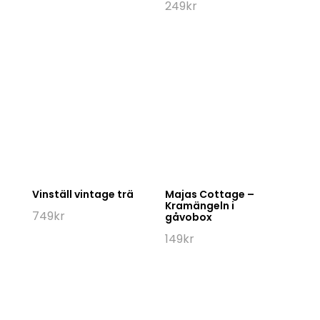
249
kr
Vinställ vintage trä
Majas Cottage –
Kramängeln i
749
kr
gåvobox
149
kr