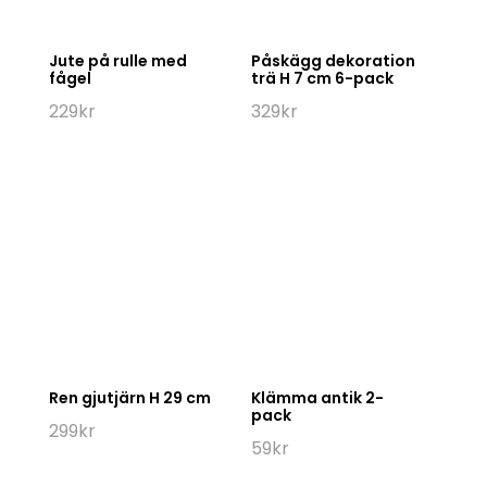
Jute på rulle med
Påskägg dekoration
fågel
trä H 7 cm 6-pack
229
kr
329
kr
Ren gjutjärn H 29 cm
Klämma antik 2-
pack
299
kr
59
kr