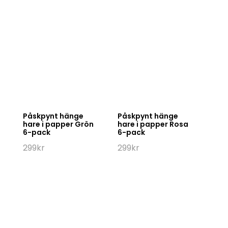
Påskpynt hänge
Påskpynt hänge
hare i papper Grön
hare i papper Rosa
6-pack
6-pack
299
kr
299
kr