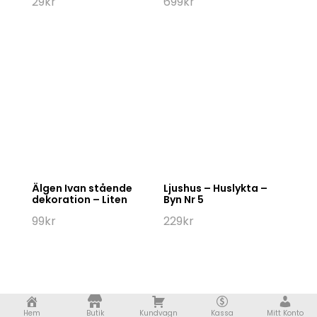
29
kr
699
kr
Älgen Ivan stående
Ljushus – Huslykta –
dekoration – Liten
Byn Nr 5
99
kr
229
kr
Hem
Butik
Kundvagn
Kassa
Mitt Konto