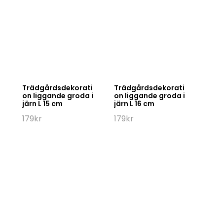
Trädgårdsdekorati
Trädgårdsdekorati
on liggande groda i
on liggande groda i
järn L 15 cm
järn L 16 cm
179
kr
179
kr