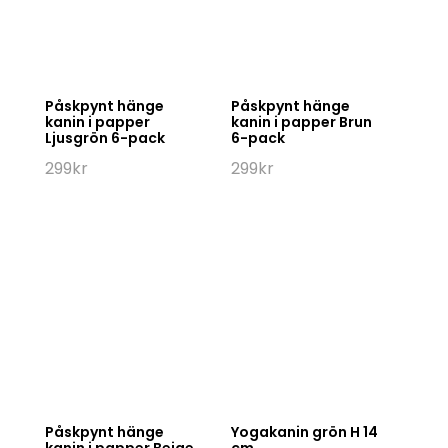
Påskpynt hänge
Påskpynt hänge
kanin i papper
kanin i papper Brun
Ljusgrön 6-pack
6-pack
299
kr
299
kr
Påskpynt hänge
Yogakanin grön H 14