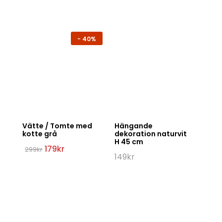
-
40%
Vätte / Tomte med
Hängande
kotte grå
dekoration naturvit
H 45 cm
Det
Det
179
kr
299
kr
ursprungliga
nuvarande
149
kr
priset
priset
var:
är:
299kr.
179kr.