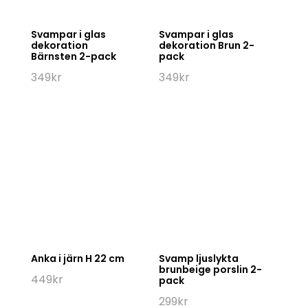
Svampar i glas
Svampar i glas
dekoration
dekoration Brun 2-
Bärnsten 2-pack
pack
349
kr
349
kr
Anka i järn H 22 cm
Svamp ljuslykta
brunbeige porslin 2-
449
kr
pack
299
kr