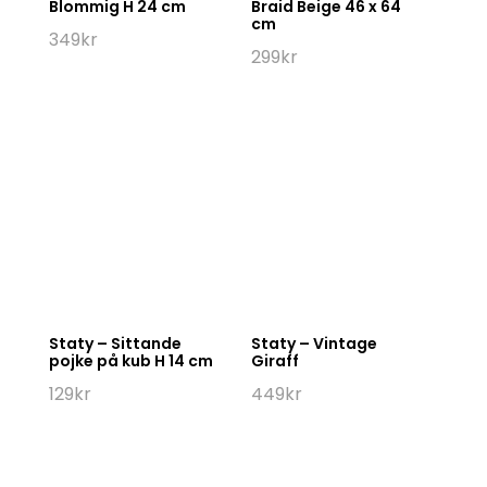
Blommig H 24 cm
Braid Beige 46 x 64
cm
349
kr
299
kr
Staty – Sittande
Staty – Vintage
pojke på kub H 14 cm
Giraff
129
kr
449
kr