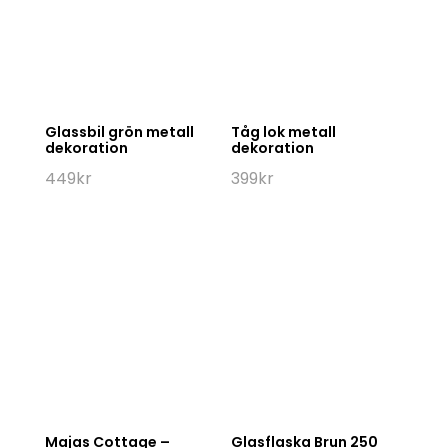
Glassbil grön metall
Tåg lok metall
dekoration
dekoration
449
kr
399
kr
Majas Cottage –
Glasflaska Brun 250