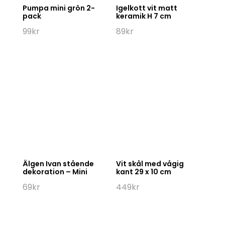
Pumpa mini grön 2-
Igelkott vit matt
pack
keramik H 7 cm
99
kr
89
kr
Älgen Ivan stående
Vit skål med vågig
dekoration – Mini
kant 29 x 10 cm
69
kr
449
kr