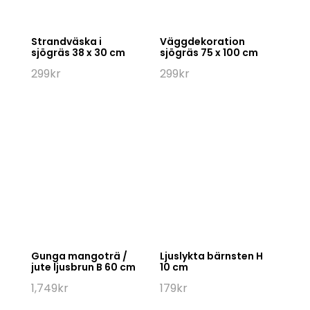
Strandväska i
Väggdekoration
sjögräs 38 x 30 cm
sjögräs 75 x 100 cm
299
kr
299
kr
Gunga mangoträ /
Ljuslykta bärnsten H
jute ljusbrun B 60 cm
10 cm
1,749
kr
179
kr