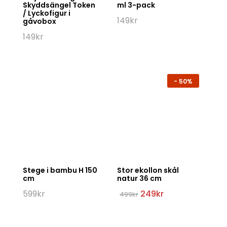
Skyddsängel Token
ml 3-pack
/ Lyckofigur i
149
kr
gåvobox
149
kr
-
50%
Stege i bambu H 150
Stor ekollon skål
cm
natur 36 cm
Det
Det
599
kr
249
kr
499
kr
ursprungliga
nuvarande
priset
priset
var:
är:
499kr.
249kr.