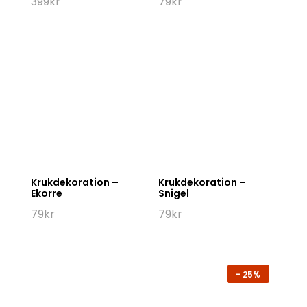
399
kr
79
kr
Krukdekoration –
Krukdekoration –
Ekorre
Snigel
79
kr
79
kr
-
25%