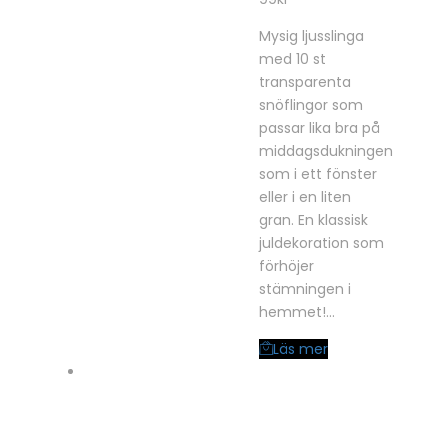
Mysig ljusslinga
med 10 st
transparenta
snöflingor som
passar lika bra på
middagsdukningen
som i ett fönster
eller i en liten
gran. En klassisk
juldekoration som
förhöjer
stämningen i
hemmet!…
Läs mer