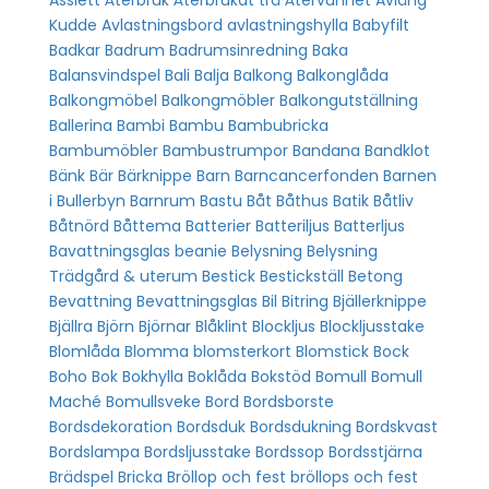
Kudde
Avlastningsbord
avlastningshylla
Babyfilt
Badkar
Badrum
Badrumsinredning
Baka
Balansvindspel
Bali
Balja
Balkong
Balkonglåda
Balkongmöbel
Balkongmöbler
Balkongutställning
Ballerina
Bambi
Bambu
Bambubricka
Bambumöbler
Bambustrumpor
Bandana
Bandklot
Bänk
Bär
Bärknippe
Barn
Barncancerfonden
Barnen
i Bullerbyn
Barnrum
Bastu
Båt
Båthus
Batik
Båtliv
Båtnörd
Båttema
Batterier
Batteriljus
Batterljus
Bavattningsglas
beanie
Belysning
Belysning
Trädgård & uterum
Bestick
Bestickställ
Betong
Bevattning
Bevattningsglas
Bil
Bitring
Bjällerknippe
Bjällra
Björn
Björnar
Blåklint
Blockljus
Blockljusstake
Blomlåda
Blomma
blomsterkort
Blomstick
Bock
Boho
Bok
Bokhylla
Boklåda
Bokstöd
Bomull
Bomull
Maché
Bomullsveke
Bord
Bordsborste
Bordsdekoration
Bordsduk
Bordsdukning
Bordskvast
Bordslampa
Bordsljusstake
Bordssop
Bordsstjärna
Brädspel
Bricka
Bröllop och fest
bröllops och fest