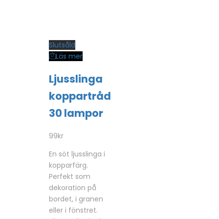
Slutsåld
Läs mer
Ljusslinga
koppartråd
30 lampor
99
kr
En söt ljusslinga i
kopparfärg.
Perfekt som
dekoration på
bordet, i granen
eller i fönstret.