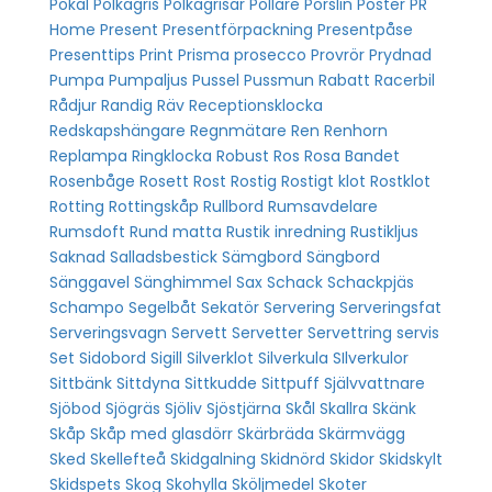
Pokal
Polkagris
Polkagrisar
Pollare
Porslin
Poster
PR
Home
Present
Presentförpackning
Presentpåse
Presenttips
Print
Prisma
prosecco
Provrör
Prydnad
Pumpa
Pumpaljus
Pussel
Pussmun
Rabatt
Racerbil
Rådjur
Randig
Räv
Receptionsklocka
Redskapshängare
Regnmätare
Ren
Renhorn
Replampa
Ringklocka
Robust
Ros
Rosa Bandet
Rosenbåge
Rosett
Rost
Rostig
Rostigt klot
Rostklot
Rotting
Rottingskåp
Rullbord
Rumsavdelare
Rumsdoft
Rund matta
Rustik inredning
Rustikljus
Saknad
Salladsbestick
Sämgbord
Sängbord
Sänggavel
Sänghimmel
Sax
Schack
Schackpjäs
Schampo
Segelbåt
Sekatör
Servering
Serveringsfat
Serveringsvagn
Servett
Servetter
Servettring
servis
Set
Sidobord
Sigill
Silverklot
Silverkula
SIlverkulor
Sittbänk
Sittdyna
Sittkudde
Sittpuff
Självvattnare
Sjöbod
Sjögräs
Sjöliv
Sjöstjärna
Skål
Skallra
Skänk
Skåp
Skåp med glasdörr
Skärbräda
Skärmvägg
Sked
Skellefteå
Skidgalning
Skidnörd
Skidor
Skidskylt
Skidspets
Skog
Skohylla
Sköljmedel
Skoter