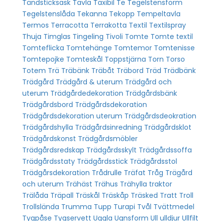
Tändsticksask
Tavla
Taxibil
Te
Tegelstensform
Tegelstenslåda
Tekanna
Tekopp
Tempeltavla
Termos
Terracotta
Terrakotta
Textil
Textilspray
Thuja
Timglas
Tingeling
Tivoli
Tomte
Tomte textil
Tomteflicka
Tomtehänge
Tomtemor
Tomtenisse
Tomtepojke
Tomteskål
Toppstjärna
Torn
Torso
Totem
Trä
Träbänk
Träbåt
Träbord
Träd
Trädbänk
Trädgård
Trädgård & uterum
Trädgård och
uterum
Trädgårdedekoration
Trädgårdsbänk
Trädgårdsbord
Trädgårdsdekoration
Trädgårdsdekoration uterum
Trädgårdsdeokration
Trädgårdshylla
Trädgårdsinredning
Trädgårdsklot
Trädgårdskonst
Trädgårdsmöbler
Trädgårdsredskap
Trädgårdsskylt
Trädgårdssoffa
Trädgårdsstaty
Trädgårdsstick
Trädgårdsstol
Trädgårsdekoration
Trådrulle
Träfat
Tråg
Trägård
och uterum
Trähäst
Trähus
Trähylla
traktor
Trälåda
Träpall
Träskål
Träskåp
Träsked
Tratt
Troll
Trollslända
Trumma
Tupp
Turapi
Tvål
Tvättmedel
Tygpåse
Tygservett
Uggla
Ugnsform
Ull
ulldjur
Ullfilt