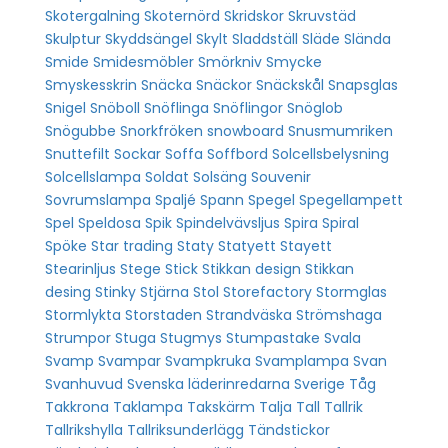
Skotergalning
Skoternörd
Skridskor
Skruvstäd
Skulptur
Skyddsängel
Skylt
Sladdställ
Släde
Slända
Smide
Smidesmöbler
Smörkniv
Smycke
Smyskesskrin
Snäcka
Snäckor
Snäckskål
Snapsglas
Snigel
Snöboll
Snöflinga
Snöflingor
Snöglob
Snögubbe
Snorkfröken
snowboard
Snusmumriken
Snuttefilt
Sockar
Soffa
Soffbord
Solcellsbelysning
Solcellslampa
Soldat
Solsäng
Souvenir
Sovrumslampa
Spaljé
Spann
Spegel
Spegellampett
Spel
Speldosa
Spik
Spindelvävsljus
Spira
Spiral
Spöke
Star trading
Staty
Statyett
Stayett
Stearinljus
Stege
Stick
Stikkan design
Stikkan
desing
Stinky
Stjärna
Stol
Storefactory
Stormglas
Stormlykta
Storstaden
Strandväska
Strömshaga
Strumpor
Stuga
Stugmys
Stumpastake
Svala
Svamp
Svampar
Svampkruka
Svamplampa
Svan
Svanhuvud
Svenska läderinredarna
Sverige
Tåg
Takkrona
Taklampa
Takskärm
Talja
Tall
Tallrik
Tallrikshylla
Tallriksunderlägg
Tändstickor