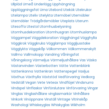
Ullpläd
Umeå
Underlägg
Upphängning
Uppläggningsfat
Urna
Utebord
Utekök
Utekrukor
Utelampa
Uteliv
Utelykta
Utemöbel
Utemöbler
Utemöbler Trädgårdsmöbler
Uteplats
Uterum
Utesoffa
Utestol
Utomhusbelysning
Utomhusdekoration
Utomhusgran
Utomhuslampa
Väggampel
Väggdekoration
Vägghängd
Vägghylla
Väggkrok
Väggkruka
Vägglampa
Väggljusstake
Vägglykta
Väggskåp
Välkommen
Välkommenskylt
Vallmo
Vallmokopp
Vandring
Våningsfat
Våningskorg
Värmeljus
Värmeljushållare
Vas
Väska
Västanvinden
Västerbotten
Vätte
Vattenblänk
Vattenkanna
Vattenkran
Vattenspegel
Vaxljus
Växthus
Växthylla
Växtstöd
Vedförvaring
Vedkorg
Vedställ
Vegan
Vete
Veteax
Vindflöjel
Vindsnurra
Vindspel
Vinflaskor
Vinförslutare
Vinförvaring
Vingar
Vinglas
Vinglashållare
vinglasmarkör
Vinhållare
Vinkork
Vinöppnare
Vinställ
Vintage
Vitrinskåp
Washologi
Whiskeyglas
Whiskyglas
Wikholm