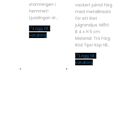
stämningen i
vackert julröd färg
hemmet!
med metallinsats
Ljusslingan är…
för ett litet
julgransljus. Mått:
Lägg till i
B 4 x H 5 cm
varukorg
Material: Trä Färg:
Röd Tips! Köp till…
Lägg till i
varukorg