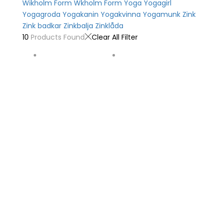
Wikholm Form
Wkholm Form
Yoga
Yogagirl
Yogagroda
Yogakanin
Yogakvinna
Yogamunk
Zink
Zink badkar
Zinkbalja
Zinklåda
10
Products Found
Clear All Filter