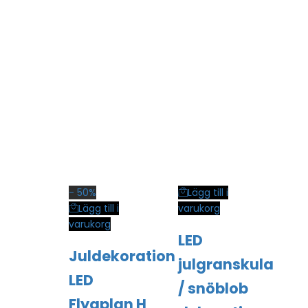
-
50%
Lägg till i
Lägg till i
varukorg
varukorg
LED
Juldekoration
julgranskula
LED
/ snöblob
Flygplan H