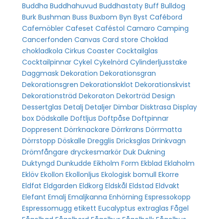
Buddha
Buddhahuvud
Buddhastaty
Buff
Bulldog
Burk
Bushman
Buss
Buxbom
Byn
Byst
Cafébord
Cafemöbler
Cafeset
Caféstol
Camaro
Camping
Cancerfonden
Canvas
Card store
Choklad
chokladkola
Cirkus
Coaster
Cocktailglas
Cocktailpinnar
Cykel
Cykelnörd
Cylinderljusstake
Daggmask
Dekoration
Dekorationsgran
Dekorationsgren
Dekorationsklot
Dekorationskvist
Dekorationsträd
Dekoraton
Dekorträd
Design
Dessertglas
Detalj
Detaljer
Dimbar
Disktrasa
Display
box
Dödskalle
Doftljus
Doftpåse
Doftpinnar
Doppresent
Dörrknackare
Dörrkrans
Dörrmatta
Dörrstopp
Döskalle
Dregglis
Dricksglas
Drinkvagn
Drömfångare
dryckesmarkör
Duk
Dukning
Duktyngd
Dunkudde
Eikholm Form
Ekblad
Eklaholm
Eklöv
Ekollon
Ekollonljus
Ekologisk bomull
Ekorre
Eldfat
Eldgarden
Eldkorg
Eldskål
Eldstad
Eldvakt
Elefant
Emalj
Emaljkanna
Enhörning
Espressokopp
Espressomugg
etikett
Eucalyptus
extraglas
Fågel