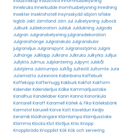
Industriskåp
Industristil
Inhomhusbelysning
Innekruka
Innerkudde
Inomhusbelysning
Inredning
Insekter
Insektshotell
Insynsskydd
isbjörn
Isfiske
Isglob
Jakt
Jämtland
Järn
Jul
Julbelysning
Julbock
Julburk
Juldekoration
Julduk
Juldukning
Julgodis
Julgran
Julgransbelysning
julgransdekoration
Julgranshänge
Julgranskula
Julgranskulor
julgransljus
Julgranspynt
Julgransstjärna
Julgris
Julhänge
Julklapp
Julkrans
Julkruka
Julkyrka
Julljus
Jullykta
Julmus
Julplantering
Julpynt
Julskål
Julstjärna
Julstrumpa
Jultåg
Jultextil
Jultomte
Jute
Jutematta
Jutesnöre
Kabinbana
Kaffeburk
Kaffekopp
Kaffemugg
Kakburk
Kakfat
Kakform
Kalender
Kalenderljus
Kälke
Kammarljusstake
Kanalhus
Kandelaber
Kanin
Kanna
Kanonkula
Kantarell
Karaff
Karamell
Kärlek & Fika
Kärleksbänk
Karmstol
karusell
Kärve
Katt
Kaveldun
Kedja
Keramik
Klädhängare
Klämlampa
Klämljusstake
Klämma
Klocka
Klot
Klotljus
Kniv
Knopp
Knoppbräda
Knopplist
Kök
Kök och servering