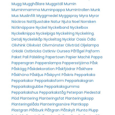
Mugg
Mugghållare
Muggställ
Mumin
Muminmamma
Muminpappa
Mumintrollen
Munk
Mus
Muslinfilt
Myggmedel
Myggspray
Myra
Myror
Näckros
Nattljusstake
Natur
Njuta
Noel
Norrsken
Nötknäppare
Nyckel
Nyckelband
Nyckelbox
Nyckelknippa
Nyckelpiga
Nyckelring
Nyckelring.
Detalj
Nyckelskåp
Nyckeltag
Nycklar
Oasis
Ödla
Olivhink
Olivkvist
Olivmönster
Olivträd
Oljelampa
Orkidé
Ostbricka
Ostkniv
Oursea
Påfågel
Pajform
Paket
Pall
Pälskling
Papertown
Papier Maché
Pappa
Pappersgran
Papperslampa
Pappersstjärna
Påsk
Påskägg
Påskdekoration
Påskfjädrar
Påskhare
Påskhöna
Påskljus
Påskpynt
Påskris
Pepparkaka
Pepparkakor
Pepparkaksform
Pepparkaksgran
Pepparkaksgubbe
Pepparkaksgumma
Pepparkakshus
Pepparkakståg
Peterpan
Piedestal
Pläd
Plantering
Planteringsfat
Planteringskopp
Planteringslåda
Planteringssnöre
Plantkopp
Plastgran
Plåtburk
Plåtgran
Plåtskylt
Plunta
Plupp