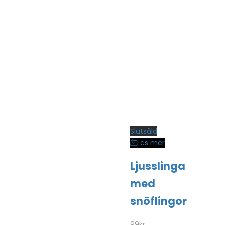
Slutsåld
Läs mer
Ljusslinga
med
snöflingor
99
kr