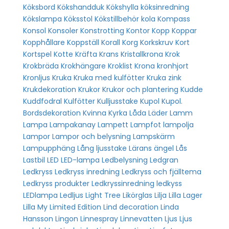
Köksbord
Kökshandduk
Kökshylla
köksinredning
Kökslampa
Köksstol
Kökstillbehör
kola
Kompass
Konsol
Konsoler
Konstrotting
Kontor
Kopp
Koppar
Kopphållare
Koppställ
Korall
Korg
Korkskruv
Kort
Kortspel
Kotte
Kräfta
Krans
Kristallkrona
Krok
Krokbräda
Krokhängare
Kroklist
Krona
kronhjort
Kronljus
Kruka
Kruka med kulfötter
Kruka zink
Krukdekoration
Krukor
Krukor och plantering
Kudde
Kuddfodral
Kulfötter
Kulljusstake
Kupol
Kupol.
Bordsdekoration
Kvinna
Kyrka
Låda
Läder
Lamm
Lampa
Lampakanay
Lampett
Lampfot
lampolja
Lampor
Lampor och belysning
Lampskärm
Lampupphäng
Lång ljusstake
Lärans ängel
Lås
Lastbil
LED
LED-lampa
Ledbelysning
Ledgran
Ledkryss
Ledkryss inredning
Ledkryss och fjälltema
Ledkryss produkter
Ledkryssinredning
ledkyss
LEDlampa
Ledljus
Light Tree
Likörglas
Lilja
Lilla Lager
Lilla My
Limited Edition
Lind decoration
Linda
Hansson
Lingon
Linnespray
Linnevatten
Ljus
Ljus