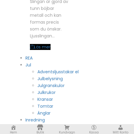
Slingan är gjord av
tunn böjbar
metall och kan
formas precis
som du önskar.
Ljusslingan…
Läs mer
REA
Jul
Adventsljusstakar el
Julbelysning
Julgranskulor
Julkrukor
Kransar
Tomtar
Änglar
Inredning
Anyakrukor
Hem
Butik
Kundvagn
Kassa
Mitt Konto
Barnrum