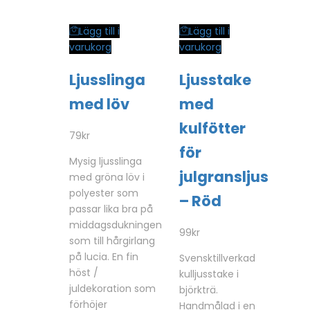
Lägg till i
Lägg till i
varukorg
varukorg
Ljusslinga
Ljusstake
med löv
med
kulfötter
79
kr
för
Mysig ljusslinga
julgransljus
med gröna löv i
polyester som
– Röd
passar lika bra på
middagsdukningen
99
kr
som till hårgirlang
på lucia. En fin
Svensktillverkad
höst /
kulljusstake i
juldekoration som
björkträ.
förhöjer
Handmålad i en