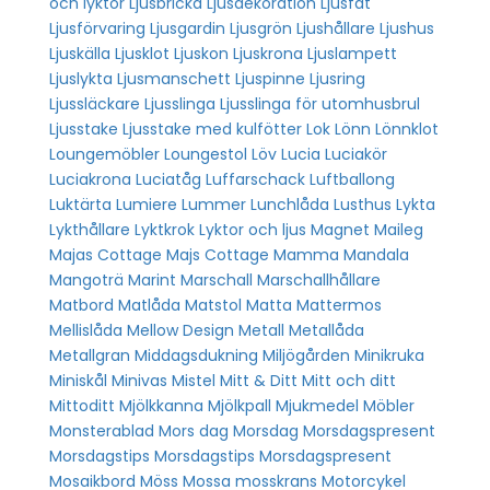
och lyktor
Ljusbricka
Ljusdekoration
Ljusfat
Ljusförvaring
Ljusgardin
Ljusgrön
Ljushållare
Ljushus
Ljuskälla
Ljusklot
Ljuskon
Ljuskrona
Ljuslampett
Ljuslykta
Ljusmanschett
Ljuspinne
Ljusring
Ljussläckare
Ljusslinga
Ljusslinga för utomhusbrul
Ljusstake
Ljusstake med kulfötter
Lok
Lönn
Lönnklot
Loungemöbler
Loungestol
Löv
Lucia
Luciakör
Luciakrona
Luciatåg
Luffarschack
Luftballong
Luktärta
Lumiere
Lummer
Lunchlåda
Lusthus
Lykta
Lykthållare
Lyktkrok
Lyktor och ljus
Magnet
Maileg
Majas Cottage
Majs Cottage
Mamma
Mandala
Mangoträ
Marint
Marschall
Marschallhållare
Matbord
Matlåda
Matstol
Matta
Mattermos
Mellislåda
Mellow Design
Metall
Metallåda
Metallgran
Middagsdukning
Miljögården
Minikruka
Miniskål
Minivas
Mistel
Mitt & Ditt
Mitt och ditt
Mittoditt
Mjölkkanna
Mjölkpall
Mjukmedel
Möbler
Monsterablad
Mors dag
Morsdag
Morsdagspresent
Morsdagstips
Morsdagstips Morsdagspresent
Mosaikbord
Möss
Mossa
mosskrans
Motorcykel