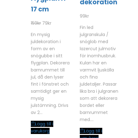
dekoration
17 cm
99
kr
Det
Det
159
kr
79
kr
Fin led
ursprungliga
nuvarande
En mysig
julgranskula /
priset
priset
juldekoration i
snöglob med
var:
är:
form av en
lazercut julmotiv
159kr.
79kr.
snögubbe i sitt
för inomhusbruk.
flygplan. Dekorera
Kulan har en
barnrummet till
varmvit ljuskälla
jul, då den lyser
och fina
fint i fönstret och
juldetaljer. Passar
samtidigt ger en
lika bra i julgranen
mysig
som att dekorera
julstämning. Drivs
bordet eller
av 2…
barnrummet
med.…
Lägg till i
varukorg
Lägg till i