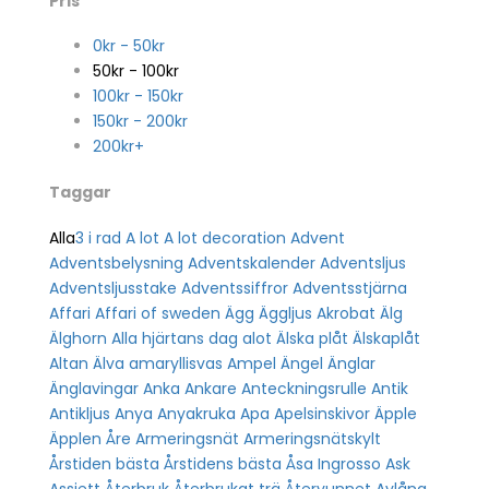
Pris
0
kr
-
50
kr
50
kr
-
100
kr
100
kr
-
150
kr
150
kr
-
200
kr
200
kr
+
Taggar
Alla
3 i rad
A lot
A lot decoration
Advent
Adventsbelysning
Adventskalender
Adventsljus
Adventsljusstake
Adventssiffror
Adventsstjärna
Affari
Affari of sweden
Ägg
Äggljus
Akrobat
Älg
Älghorn
Alla hjärtans dag
alot
Älska plåt
Älskaplåt
Altan
Älva
amaryllisvas
Ampel
Ängel
Änglar
Änglavingar
Anka
Ankare
Anteckningsrulle
Antik
Antikljus
Anya
Anyakruka
Apa
Apelsinskivor
Äpple
Äpplen
Åre
Armeringsnät
Armeringsnätskylt
Årstiden bästa
Årstidens bästa
Åsa Ingrosso
Ask
Assiett
Återbruk
Återbrukat trä
Återvunnet
Avlång