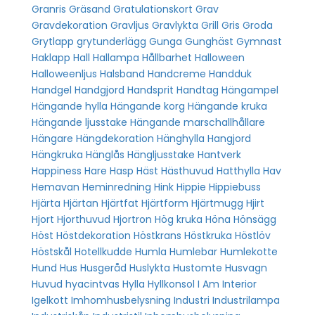
Granris
Gräsand
Gratulationskort
Grav
Gravdekoration
Gravljus
Gravlykta
Grill
Gris
Groda
Grytlapp
grytunderlägg
Gunga
Gunghäst
Gymnast
Haklapp
Hall
Hallampa
Hållbarhet
Halloween
Halloweenljus
Halsband
Handcreme
Handduk
Handgel
Handgjord
Handsprit
Handtag
Hängampel
Hängande hylla
Hängande korg
Hängande kruka
Hängande ljusstake
Hängande marschallhållare
Hängare
Hängdekoration
Hänghylla
Hangjord
Hängkruka
Hänglås
Hängljusstake
Hantverk
Happiness
Hare
Hasp
Häst
Hästhuvud
Hatthylla
Hav
Hemavan
Heminredning
Hink
Hippie
Hippiebuss
Hjärta
Hjärtan
Hjärtfat
Hjärtform
Hjärtmugg
Hjirt
Hjort
Hjorthuvud
Hjortron
Hög kruka
Höna
Hönsägg
Höst
Höstdekoration
Höstkrans
Höstkruka
Höstlöv
Höstskål
Hotellkudde
Humla
Humlebar
Humlekotte
Hund
Hus
Husgeråd
Huslykta
Hustomte
Husvagn
Huvud
hyacintvas
Hylla
Hyllkonsol
I Am Interior
Igelkott
Imhomhusbelysning
Industri
Industrilampa