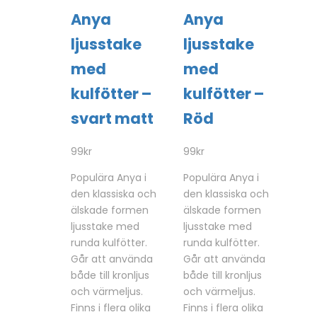
Anya
Anya
ljusstake
ljusstake
med
med
kulfötter –
kulfötter –
svart matt
Röd
99
kr
99
kr
Populära Anya i
Populära Anya i
den klassiska och
den klassiska och
älskade formen
älskade formen
ljusstake med
ljusstake med
runda kulfötter.
runda kulfötter.
Går att använda
Går att använda
både till kronljus
både till kronljus
och värmeljus.
och värmeljus.
Finns i flera olika
Finns i flera olika