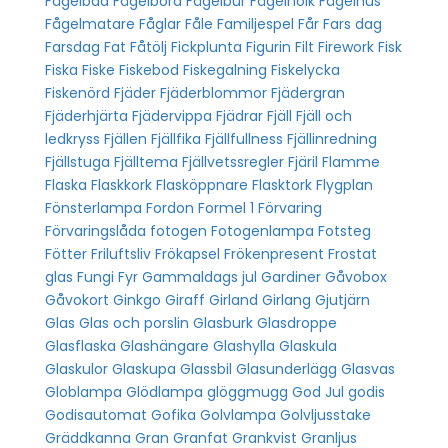
Fågelbad
Fågelbord
Fågelbur
Fågelholk
Fågelhus
Fågelmatare
Fåglar
Fåle
Familjespel
Får
Fars dag
Farsdag
Fat
Fåtölj
Fickplunta
Figurin
Filt
Firework
Fisk
Fiska
Fiske
Fiskebod
Fiskegalning
Fiskelycka
Fiskenörd
Fjäder
Fjäderblommor
Fjädergran
Fjäderhjärta
Fjädervippa
Fjädrar
Fjäll
Fjäll och
ledkryss
Fjällen
Fjällfika
Fjällfullness
Fjällinredning
Fjällstuga
Fjälltema
Fjällvetssregler
Fjäril
Flamme
Flaska
Flaskkork
Flasköppnare
Flasktork
Flygplan
Fönsterlampa
Fordon
Formel 1
Förvaring
Förvaringslåda
fotogen
Fotogenlampa
Fotsteg
Fötter
Friluftsliv
Frökapsel
Frökenpresent
Frostat
glas
Fungi
Fyr
Gammaldags jul
Gardiner
Gåvobox
Gåvokort
Ginkgo
Giraff
Girland
Girlang
Gjutjärn
Glas
Glas och porslin
Glasburk
Glasdroppe
Glasflaska
Glashängare
Glashylla
Glaskula
Glaskulor
Glaskupa
Glassbil
Glasunderlägg
Glasvas
Globlampa
Glödlampa
glöggmugg
God Jul
godis
Godisautomat
Gofika
Golvlampa
Golvljusstake
Gräddkanna
Gran
Granfat
Grankvist
Granljus