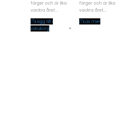
färger och är lika
färger och är lika
vackra året…
vackra året…
Lägg till i
Läs mer
varukorg