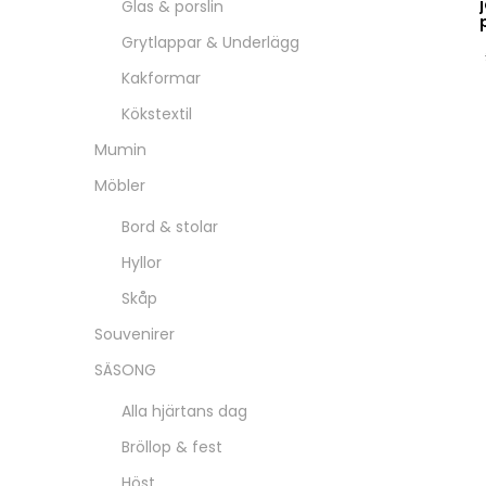
Glas & porslin
Grytlappar & Underlägg
Kakformar
Kökstextil
Mumin
Möbler
Bord & stolar
Hyllor
Skåp
Souvenirer
SÄSONG
Alla hjärtans dag
Bröllop & fest
Höst