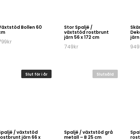
Växtstöd Bollen 60
Stor Spaljé /
Skä
cm
växtstöd rostbrunt
Deko
järn 56 x 172 cm
järn
799
kr
749
kr
949
Slut för i år
Slutsåld
Spaljé / växtstöd
Spaljé / växtstöd grå
Spal
rostbrunt järn 66 x
metall – B 25 cm
rost