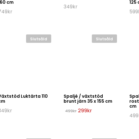
160 cm
125
349
kr
749
kr
599
Slutsåld
Slutsåld
Växtstöd Luktärta 110
Spaljé / växtstöd
Spal
cm
brunt järn 35 x 155 cm
rost
cm
Det
Det
349
kr
299
kr
499
kr
ursprungliga
nuvarande
499
priset
priset
var:
är:
499kr.
299kr.