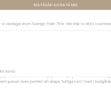
REA PÅGÅR! KLICKA PÅ MIG
-4 vardagar inom Sverige. Frakt 79 kr. We ship to all EU countries
itt konto
Hjälp växterna klättra med hjälp av en spaljé / växtstöd samtidi
Dem passar även perfekt att skapa ”luftiga rum” med i trädgård