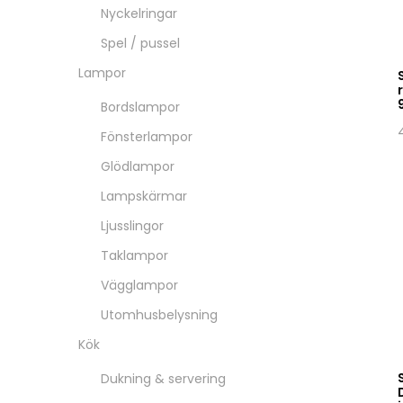
Nyckelringar
Spel / pussel
Lampor
Bordslampor
Fönsterlampor
Glödlampor
Lampskärmar
Ljusslingor
Taklampor
Vägglampor
Utomhusbelysning
Kök
Dukning & servering