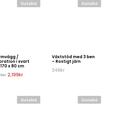
Slutsåld
Slutsåld
rmvägg /
Växtstöd med 3 ben
ration i svart
– Rostigt järn
 170 x 80 cm
349
kr
Det
Det
2,199
kr
99
kr
ursprungliga
nuvarande
priset
priset
var:
är:
3,499kr.
2,199kr.
Slutsåld
Slutsåld