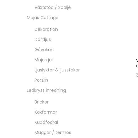
Växtstöd / Spaljé
Majas Cottage
Dekoration
Doftljus
Gåvokort
Majas jul
Ljuslyktor & ljusstakar
Porslin
Ledkryss inredning
Brickor
Kakformar
Kuddfodral
Muggar / termos