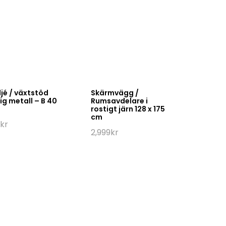
jé / växtstöd
Skärmvägg /
ig metall – B 40
Rumsavdelare i
rostigt järn 128 x 175
cm
kr
2,999
kr