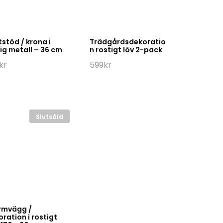
stöd / krona i
Trädgårdsdekoratio
ig metall – 36 cm
n rostigt löv 2-pack
kr
599
kr
Slutsåld
rmvägg /
ration i rostigt