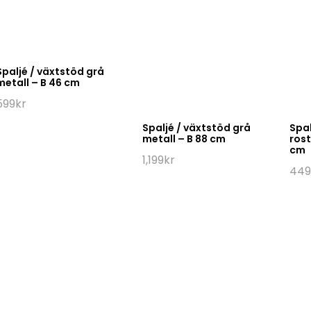
Spaljé / växtstöd grå
metall – B 46 cm
599
kr
Spaljé / växtstöd grå
Spal
metall – B 88 cm
rost
cm
1,199
kr
449