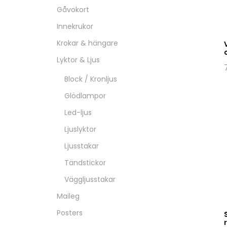
Gåvokort
Innekrukor
Krokar & hängare
Lyktor & Ljus
Block / Kronljus
Glödlampor
Led-ljus
Ljuslyktor
Ljusstakar
Tändstickor
Väggljusstakar
Maileg
Posters