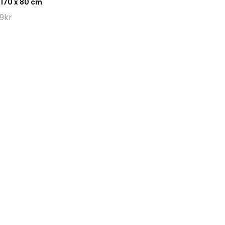
 170 x 80 cm
9
kr