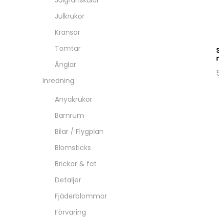
Julgranskulor
Julkrukor
Kransar
Tomtar
Änglar
Inredning
Anyakrukor
Barnrum
Bilar / Flygplan
Blomsticks
Brickor & fat
Detaljer
Fjäderblommor
Förvaring