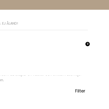
. EJ ÅLAND!
0
gt som du skapar en vacker och trivsam utemiljö.
en.
Filter