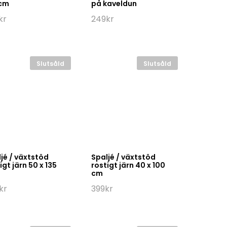
 cm
på kaveldun
kr
249
kr
Slutsåld
Slutsåld
jé / växtstöd
Spaljé / växtstöd
igt järn 50 x 135
rostigt järn 40 x 100
cm
kr
399
kr