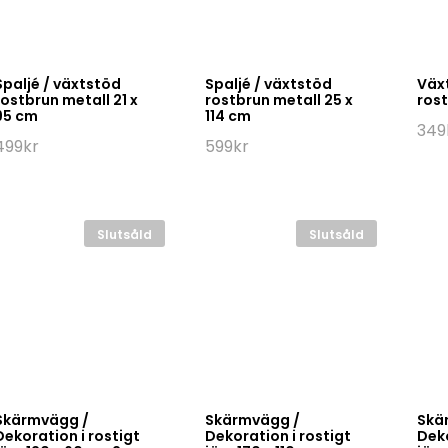
Spaljé / växtstöd
Spaljé / växtstöd
Växt
rostbrun metall 21 x
rostbrun metall 25 x
rost
95 cm
114 cm
349
499
kr
599
kr
Slutsåld
Slutsåld
Skärmvägg /
Skärmvägg /
Skä
Dekoration i rostigt
Dekoration i rostigt
Deko