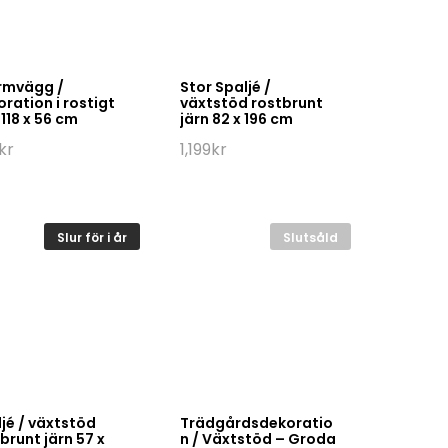
rmvägg /
Stor Spaljé /
ration i rostigt
växtstöd rostbrunt
 118 x 56 cm
järn 82 x 196 cm
kr
1,199
kr
Slur för i år
Slutsåld
jé / växtstöd
Trädgårdsdekoratio
brunt järn 57 x
n / Växtstöd – Groda