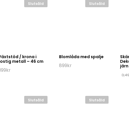
Slutsåld
Slutsåld
Växtstöd / krona i
Blomlåda med spalje
Skä
rostig metall – 46 cm
Deko
899
kr
järn
399
kr
3,4
Slutsåld
Slutsåld