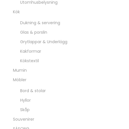
Utomhusbelysning
Kök
Dukning & servering
Glas & porslin
Grytlappar & Underlägg
Kakformar
Kökstextil
Mumin
Möbler
Bord & stolar
Hyllor
Skåp
Souvenirer
SÄSONG