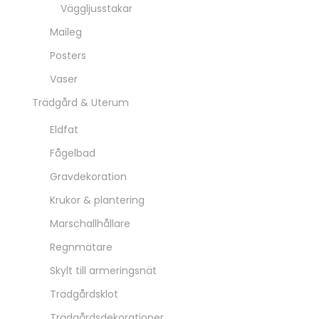
Väggljusstakar
Maileg
Posters
Vaser
Trädgård & Uterum
Eldfat
Fågelbad
Gravdekoration
Krukor & plantering
Marschallhållare
Regnmätare
Skylt till armeringsnät
Trädgårdsklot
Trädgårdsdekorationer