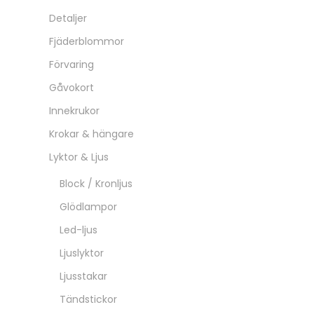
Detaljer
Fjäderblommor
Förvaring
Gåvokort
Innekrukor
Krokar & hängare
Lyktor & Ljus
Block / Kronljus
Glödlampor
Led-ljus
Ljuslyktor
Ljusstakar
Tändstickor