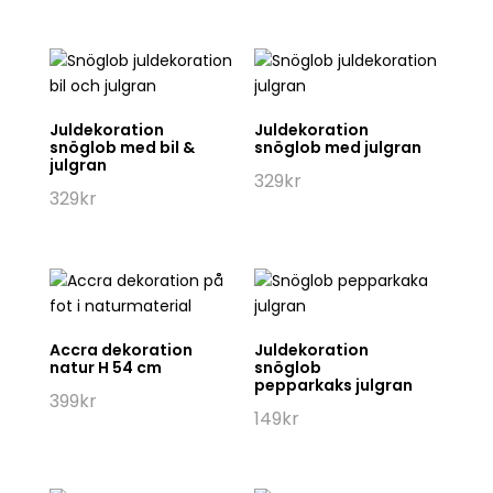
var:
är:
149kr.
75kr.
Juldekoration
Juldekoration
snöglob med bil &
snöglob med julgran
julgran
329
kr
329
kr
Accra dekoration
Juldekoration
natur H 54 cm
snöglob
pepparkaks julgran
399
kr
149
kr