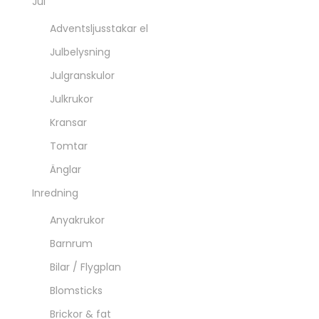
Jul
Adventsljusstakar el
Julbelysning
Julgranskulor
Julkrukor
Kransar
Tomtar
Änglar
Inredning
Anyakrukor
Barnrum
Bilar / Flygplan
Blomsticks
Brickor & fat