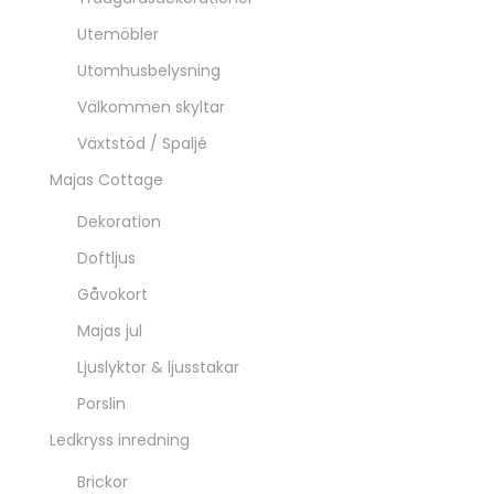
Utemöbler
Utomhusbelysning
Välkommen skyltar
Växtstöd / Spaljé
Majas Cottage
Dekoration
Doftljus
Gåvokort
Majas jul
Ljuslyktor & ljusstakar
Porslin
Ledkryss inredning
Brickor