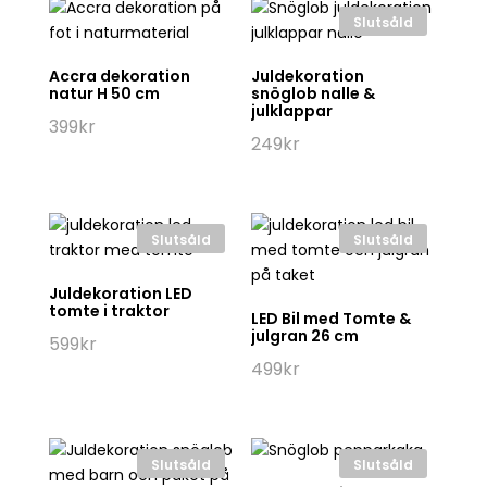
Slutsåld
Accra dekoration
Juldekoration
natur H 50 cm
snöglob nalle &
julklappar
399
kr
249
kr
Slutsåld
Slutsåld
Juldekoration LED
tomte i traktor
LED Bil med Tomte &
julgran 26 cm
599
kr
499
kr
Slutsåld
Slutsåld