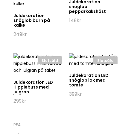
Juldekoration
snöglob
pepparkakshäst
Juldekoration
149
kr
snöglob barn på
kälke
249
kr
Slutsåld
Slutsåld
Juldekoration LED
snöglob lok med
Juldekoration LED
tomte
Hippiebuss med
julgran
399
kr
299
kr
REA