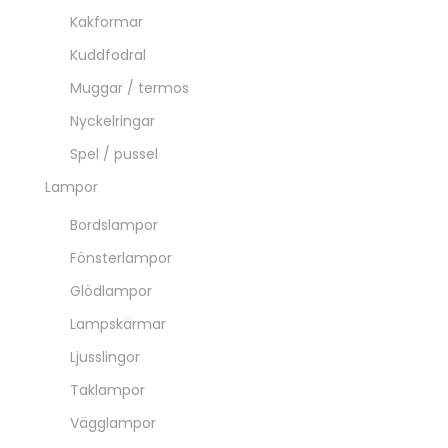
Kakformar
Kuddfodral
Muggar / termos
Nyckelringar
Spel / pussel
Lampor
Bordslampor
Fönsterlampor
Glödlampor
Lampskärmar
Ljusslingor
Taklampor
Vägglampor