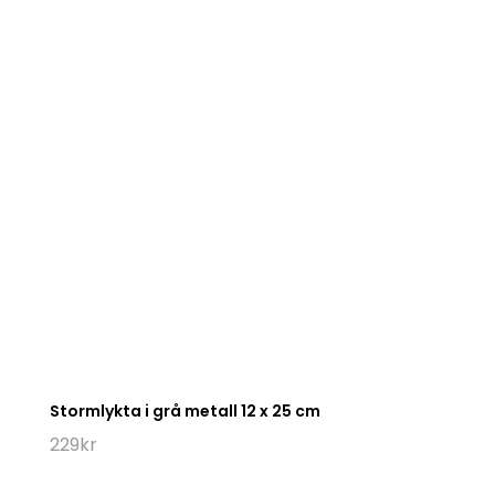
priset
priset
var:
är:
499kr.
349kr.
Stormlykta i grå metall 12 x 25 cm
229
kr