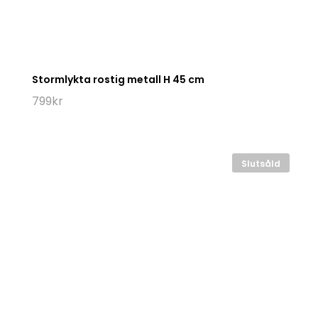
Stormlykta rostig metall H 45 cm
799
kr
Slutsåld