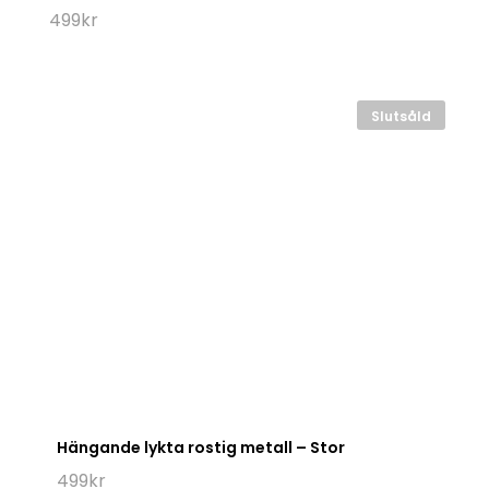
499
kr
Slutsåld
Hängande lykta rostig metall – Stor
499
kr