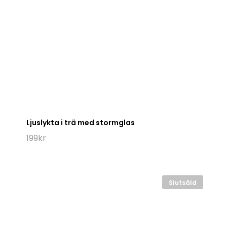
Ljuslykta i trä med stormglas
199
kr
Slutsåld