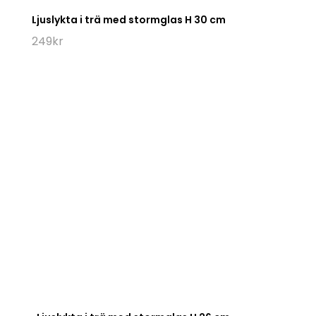
Ljuslykta i trä med stormglas H 30 cm
249
kr