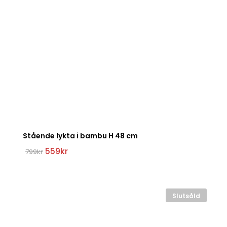
Stående lykta i bambu H 48 cm
Det
Det
559
kr
799
kr
ursprungliga
nuvarande
priset
priset
var:
är:
799kr.
559kr.
Slutsåld