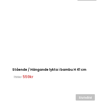
Stående / Hängande lykta i bambu H 41 cm
Det
Det
559
kr
799
kr
ursprungliga
nuvarande
priset
priset
var:
är:
799kr.
559kr.
Slutsåld