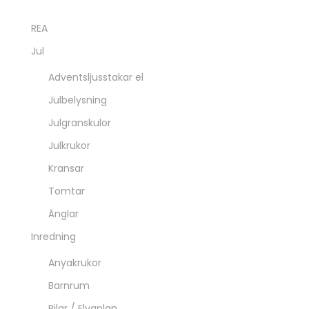
REA
Jul
Adventsljusstakar el
Julbelysning
Julgranskulor
Julkrukor
Kransar
Tomtar
Änglar
Inredning
Anyakrukor
Barnrum
Bilar / Flygplan