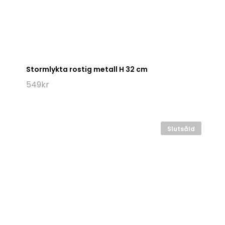
Stormlykta rostig metall H 32 cm
549
kr
Slutsåld