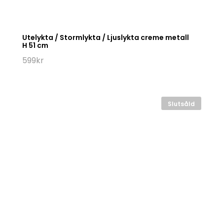
Utelykta / Stormlykta / Ljuslykta creme metall
H 51 cm
599
kr
Slutsåld