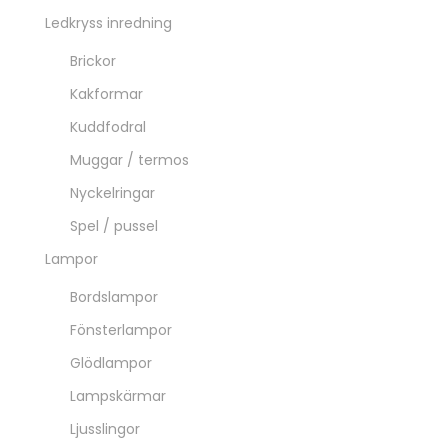
Ledkryss inredning
Brickor
Kakformar
Kuddfodral
Muggar / termos
Nyckelringar
Spel / pussel
Lampor
Bordslampor
Fönsterlampor
Glödlampor
Lampskärmar
Ljusslingor