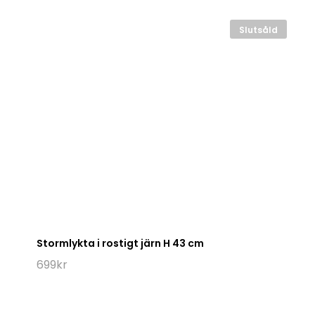
Slutsåld
Stormlykta i rostigt järn H 43 cm
699
kr