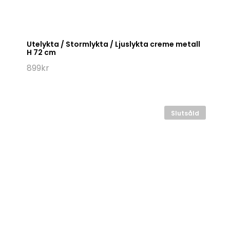
Utelykta / Stormlykta / Ljuslykta creme metall
H 72 cm
899
kr
Slutsåld