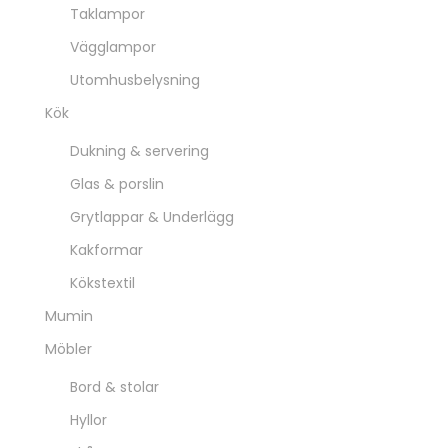
Taklampor
Vägglampor
Utomhusbelysning
Kök
Dukning & servering
Glas & porslin
Grytlappar & Underlägg
Kakformar
Kökstextil
Mumin
Möbler
Bord & stolar
Hyllor