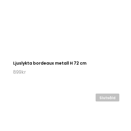
Ljuslykta bordeaux metall H 72 cm
899
kr
Slutsåld