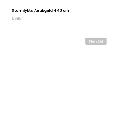
Stormlykta Antikguld H 40 cm
599
kr
Slutsåld