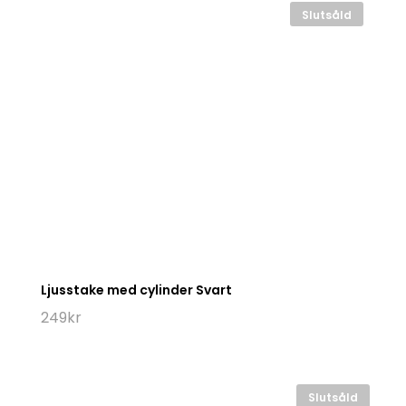
Slutsåld
Ljusstake med cylinder Svart
249
kr
Slutsåld