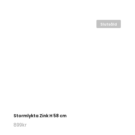
Slutsåld
Stormlykta Zink H 58 cm
899
kr