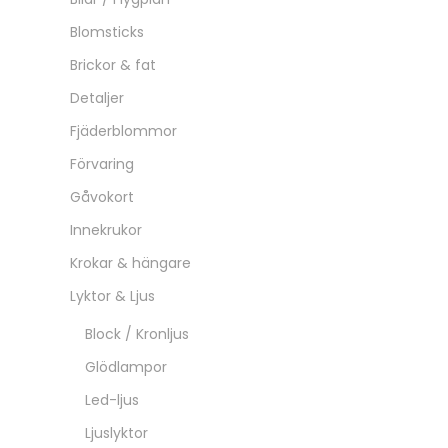
Blomsticks
Brickor & fat
Detaljer
Fjäderblommor
Förvaring
Gåvokort
Innekrukor
Krokar & hängare
Lyktor & Ljus
Block / Kronljus
Glödlampor
Led-ljus
Ljuslyktor