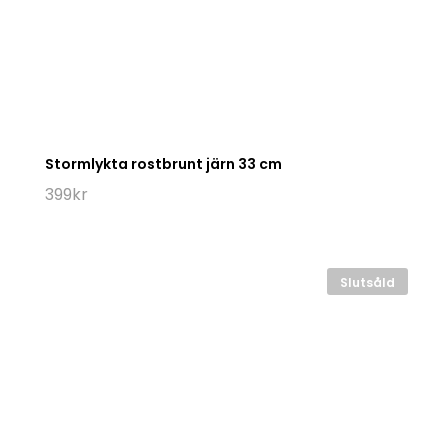
Stormlykta rostbrunt järn 33 cm
399
kr
Slutsåld