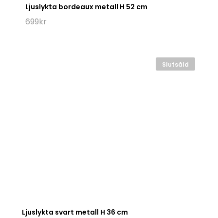
Ljuslykta bordeaux metall H 52 cm
699
kr
Slutsåld
Ljuslykta svart metall H 36 cm