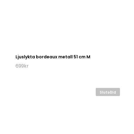
Ljuslykta bordeaux metall 51 cm M
699
kr
Slutsåld