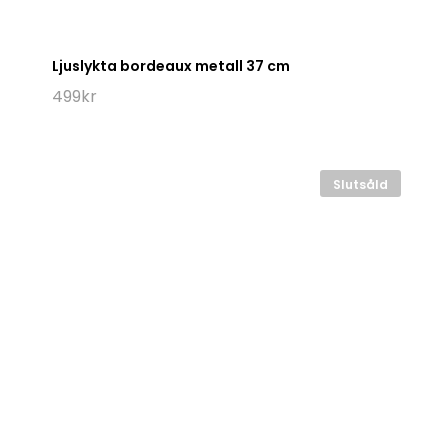
Ljuslykta bordeaux metall 37 cm
499
kr
Slutsåld