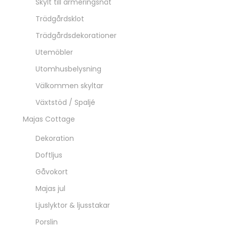
Skylt till armeringsnät
Trädgårdsklot
Trädgårdsdekorationer
Utemöbler
Utomhusbelysning
Välkommen skyltar
Växtstöd / Spaljé
Majas Cottage
Dekoration
Doftljus
Gåvokort
Majas jul
Ljuslyktor & ljusstakar
Porslin