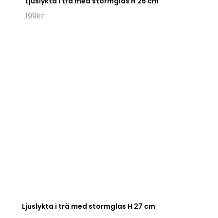
Ljuslykta i trä med stormglas H 26 cm
199
kr
Ljuslykta i trä med stormglas H 27 cm