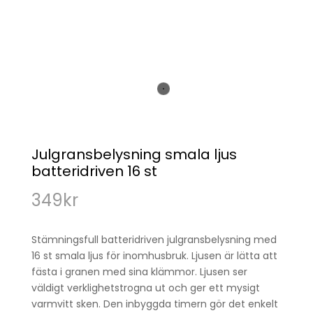
Julgransbelysning smala ljus
batteridriven 16 st
349
kr
Stämningsfull batteridriven julgransbelysning med
16 st smala ljus för inomhusbruk. Ljusen är lätta att
fästa i granen med sina klämmor. Ljusen ser
väldigt verklighetstrogna ut och ger ett mysigt
varmvitt sken. Den inbyggda timern gör det enkelt