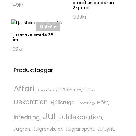
blockljus guldbrun
149
kr
2-pack
1,199
kr
Slutsåld
Ljusstake smide 35
cm
199
kr
Produkttaggar
Affari
Barnrum
Armeringsnät
Bricka
Dekoration
Fjällstuga
Höst
Förvaring
Jul
Juldekoration
Inredning
Julgranskulor
Julpynt
Julgran
Julgranspynt