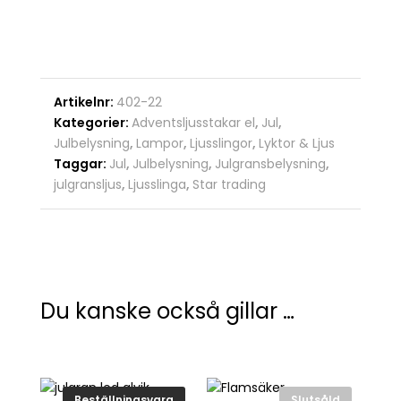
Artikelnr:
402-22
Kategorier:
Adventsljusstakar el
,
Jul
,
Julbelysning
,
Lampor
,
Ljusslingor
,
Lyktor & Ljus
Taggar:
Jul
,
Julbelysning
,
Julgransbelysning
,
julgransljus
,
Ljusslinga
,
Star trading
Du kanske också gillar …
Beställningsvara
Slutsåld