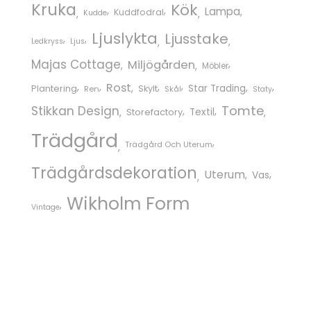
Kruka
Kök
Lampa
Kuddfodral
Kudde
Ljuslykta
Ljusstake
Ledkryss
Ljus
Majas Cottage
Miljögården
Möbler
Rost
Star Trading
Plantering
Skylt
Ren
Skål
Staty
Tomte
Stikkan Design
Storefactory
Textil
Trädgård
Trädgård Och Uterum
Trädgårdsdekoration
Uterum
Vas
Wikholm Form
Vintage