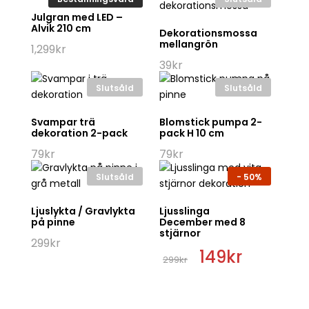
Julgran med LED –
Alvik 210 cm
Dekorationsmossa
mellangrön
1,299
kr
39
kr
Slutsåld
Slutsåld
Svampar trä
Blomstick pumpa 2-
dekoration 2-pack
pack H 10 cm
79
kr
79
kr
Slutsåld
-
50%
Ljuslykta / Gravlykta
Ljusslinga
på pinne
December med 8
stjärnor
299
kr
Det
149
kr
Det
299
kr
ursprungliga
nuvarande
priset
priset
var:
är:
299kr.
149kr.