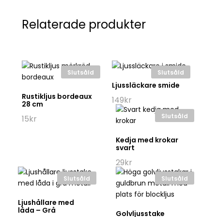
Relaterade produkter
Slutsåld
Slutsåld
Ljussläckare smide
Rustikljus bordeaux
149
kr
28 cm
Slutsåld
15
kr
Kedja med krokar
svart
29
kr
Slutsåld
Slutsåld
Ljushållare med
låda – Grå
Golvljusstake