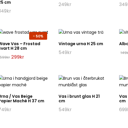
25 cm
249
kr
349
349
kr
-
50%
Wave Vas – Frostad
Vintage urna H 25 cm
Alba
Svart H 28 cm
549
kr
149
Det
Det
299
kr
599
kr
ursprungliga
nuvarande
priset
priset
var:
är:
599kr.
299kr.
Urna / Vas Beige
Vas i brunt glas H 21
Vas 
Papier Maché H 37 cm
cm
cm
749
kr
549
kr
699