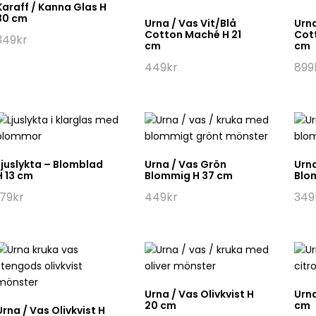
Karaff / Kanna Glas H
30 cm
Urna / Vas Vit/Blå
Urna
Cotton Maché H 21
Cot
349
kr
cm
cm
449
kr
899
Ljuslykta – Blomblad
Urna / Vas Grön
Urna
H 13 cm
Blommig H 37 cm
Blo
179
kr
449
kr
349
Urna / Vas Olivkvist H
Urna
20 cm
cm
Urna / Vas Olivkvist H