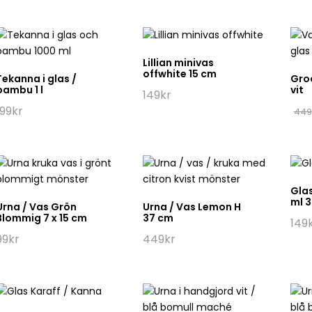
Lillian minivas
offwhite 15 cm
Tekanna i glas /
Gro
bambu 1 l
vit
149
kr
199
kr
449
Glas
ml 
Urna / Vas Grön
Urna / Vas Lemon H
Blommig 7 x 15 cm
37 cm
149
99
kr
449
kr