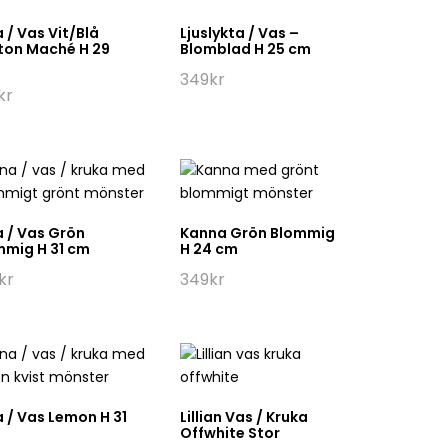
 / Vas Vit/Blå
Ljuslykta / Vas –
ton Maché H 29
Blomblad H 25 cm
349
kr
kr
 / Vas Grön
Kanna Grön Blommig
mmig H 31 cm
H 24 cm
kr
349
kr
 / Vas Lemon H 31
Lillian Vas / Kruka
Offwhite Stor