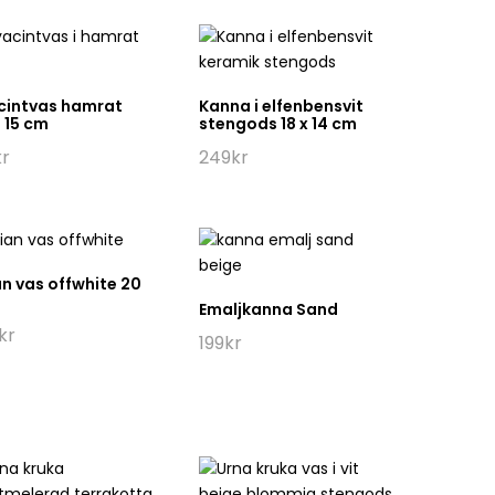
cintvas hamrat
Kanna i elfenbensvit
 15 cm
stengods 18 x 14 cm
kr
249
kr
ian vas offwhite 20
Emaljkanna Sand
kr
199
kr