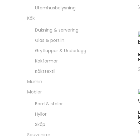
Utomhusbelysning
Kök
Dukning & servering
Glas & porslin
Grytlappar & Underlägg
Kakformar
Kökstextil
Mumin
Möbler
Bord & stolar
Hyllor
Skåp
Souvenirer