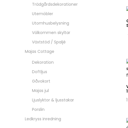
Trädgårdsdekorationer
Utemöbler
Utomhusbelysning
Välkommen skyltar
Växtstöd / Spaljé
Majas Cottage
Dekoration
Doftljus
Gåvokort
Majas jul
Ljuslyktor & ljusstakar
Porslin
Ledkryss inredning