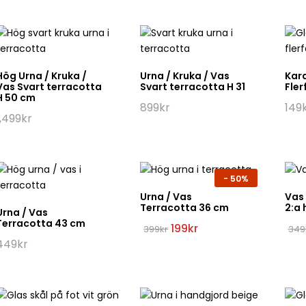
Hög Urna / Kruka /
Urna / Kruka / Vas
Kara
Vas Svart terracotta
Svart terracotta H 31
Fler
H 50 cm
899
kr
149
1,499
kr
-
50%
Urna / Vas
Vas
Terracotta 36 cm
2:a 
Urna / Vas
Terracotta 43 cm
Det
Det
199
kr
399
kr
349
ursprungliga
nuvarande
449
kr
priset
priset
var:
är:
399kr.
199kr.