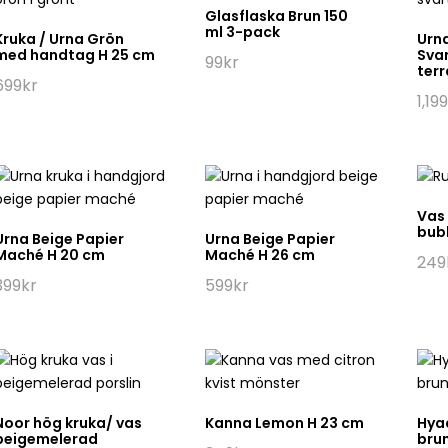
Glasflaska Brun 150
ml 3-pack
Kruka / Urna Grön
Urna
med handtag H 25 cm
Sva
99
kr
terr
699
kr
1,199
Vas 
bub
Urna Beige Papier
Urna Beige Papier
Maché H 20 cm
Maché H 26 cm
249
399
kr
599
kr
Noor hög kruka/ vas
Kanna Lemon H 23 cm
Hya
beigemelerad
bru