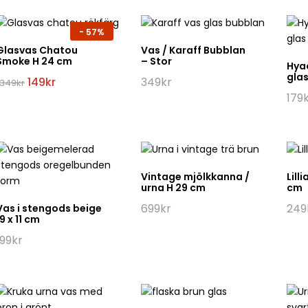
-
57%
Glasvas Chatou
Vas / Karaff Bubblan
Smoke H 24 cm
– Stor
Hya
glas
Det
Det
149
kr
349
kr
349
kr
ursprungliga
nuvarande
179
priset
priset
var:
är:
349kr.
149kr.
Vintage mjölkkanna /
Lill
urna H 29 cm
cm
699
kr
249
Vas i stengods beige
19 x 11 cm
199
kr