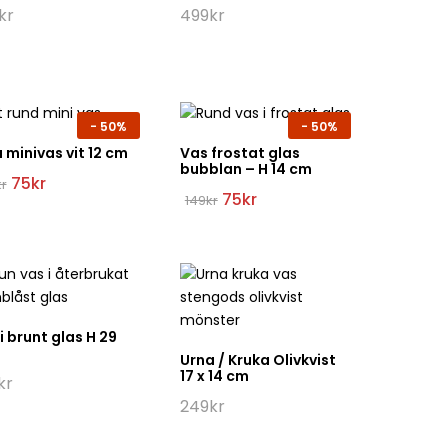
kr
499
kr
-
50%
-
50%
 minivas vit 12 cm
Vas frostat glas
bubblan – H 14 cm
Det
Det
75
kr
kr
ursprungliga
nuvarande
Det
Det
75
kr
149
kr
priset
priset
ursprungliga
nuvarande
var:
är:
priset
priset
149kr.
75kr.
var:
är:
149kr.
75kr.
i brunt glas H 29
Urna / Kruka Olivkvist
17 x 14 cm
kr
249
kr