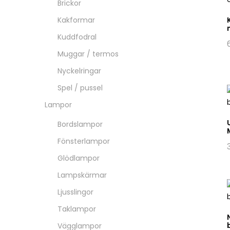
Brickor
Kakformar
Kuddfodral
Muggar / termos
Nyckelringar
Spel / pussel
Lampor
Bordslampor
Fönsterlampor
Glödlampor
Lampskärmar
Ljusslingor
Taklampor
Vägglampor