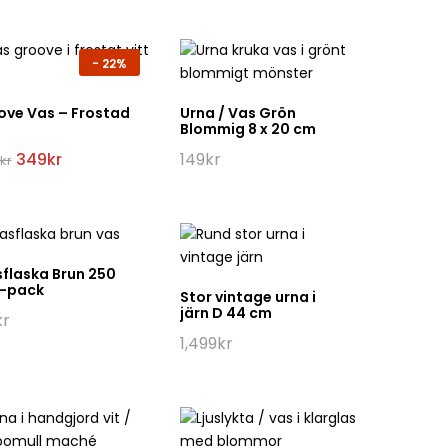
-
22%
ove Vas – Frostad
Urna / Vas Grön
Blommig 8 x 20 cm
Det
Det
349
kr
149
kr
kr
ursprungliga
nuvarande
priset
priset
var:
är:
449kr.
349kr.
flaska Brun 250
3-pack
Stor vintage urna i
järn D 44 cm
kr
1,499
kr