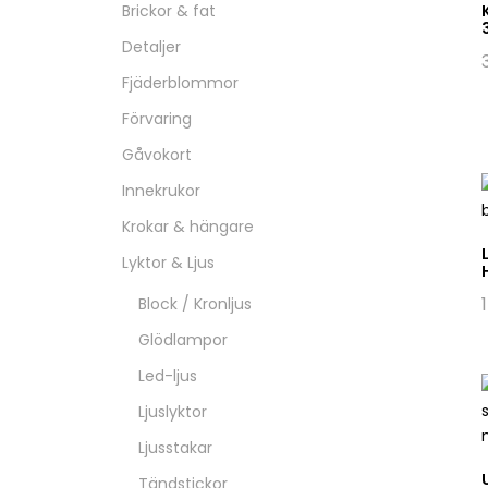
Brickor & fat
Detaljer
Fjäderblommor
Förvaring
Gåvokort
Innekrukor
Krokar & hängare
Lyktor & Ljus
Block / Kronljus
Glödlampor
Led-ljus
Ljuslyktor
Ljusstakar
Tändstickor