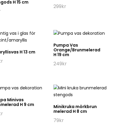
ngods H 15 cm
299
kr
r
Pumpa Vas
Orange/Brunmelerad
yllisvas H 13 cm
H 19 cm
kr
249
kr
pa Minivas
nmelerad H 9 cm
Minikruka mörkbrun
melerad H 8 cm
kr
79
kr