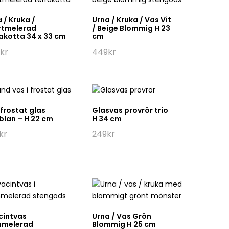
 / Kruka /
Urna / Kruka / Vas Vit
rtmelerad
/ Beige Blommig H 23
akotta 34 x 33 cm
cm
kr
449
kr
frostat glas
Glasvas provrör trio
blan – H 22 cm
H 34 cm
kr
249
kr
cintvas
Urna / Vas Grön
nmelerad
Blommig H 25 cm