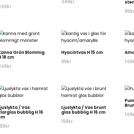
349
kr
ste
249
kr
99
k
Kanna Grön Blommig
Hyacintvas H 15 cm
Amar
H 18 cm
99
kr
149
249
kr
Pum
Bru
Ljuslykta / Vas
Ljuslykta / Vas brunt
klarglas bubblig H 16
glas bubblig H 16 cm
149
cm
199
kr
199
kr