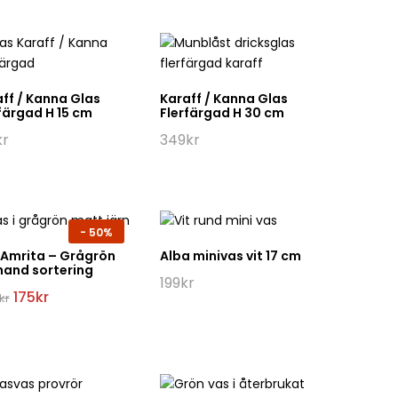
ff / Kanna Glas
Karaff / Kanna Glas
färgad H 15 cm
Flerfärgad H 30 cm
kr
349
kr
-
50%
 Amrita – Grågrön
Alba minivas vit 17 cm
hand sortering
199
kr
Det
Det
175
kr
kr
ursprungliga
nuvarande
priset
priset
var:
är:
349kr.
175kr.