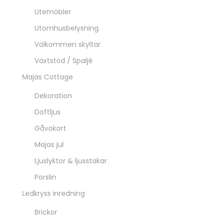
Spel / pussel
Lampor
Bordslampor
Fönsterlampor
Glödlampor
Lampskärmar
Ljusslingor
Taklampor
Vägglampor
Utomhusbelysning
Kök
Dukning & servering
Glas & porslin