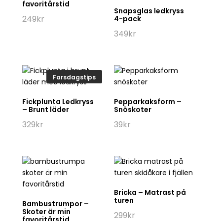
favoritårstid
Snapsglas ledkryss
249
kr
4-pack
349
kr
Farsdagstips
Fickplunta Ledkryss
Pepparkaksform –
– Brunt läder
Snöskoter
329
kr
39
kr
Bricka – Matrast på
turen
Bambustrumpor –
Skoter är min
299
kr
favoritårstid