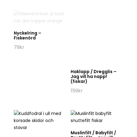
Bandana / Buff –
Karbinhake mugg
Skidnörd
199
kr
149
kr
.
.
.
LADDAR
.
.
.
REA
Jul
Adventsljusstakar el
Julbelysning
Julgranskulor
Julkrukor