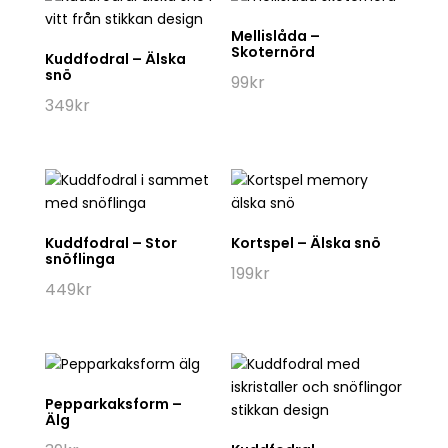
Mellislåda –
Skoternörd
Kuddfodral – Älska
snö
99
kr
349
kr
Kuddfodral – Stor
Kortspel – Älska snö
snöflinga
199
kr
449
kr
Pepparkaksform –
Älg