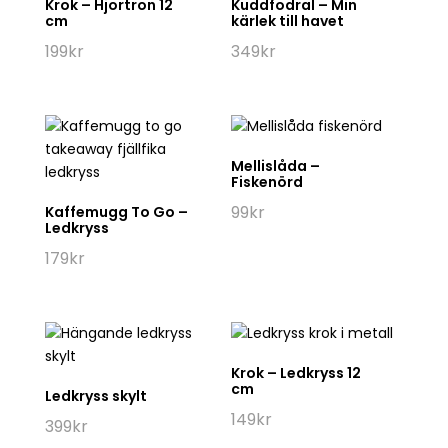
Krok – Hjortron 12
Kuddfodral – Min
cm
kärlek till havet
199
kr
349
kr
Mellislåda –
Fiskenörd
99
kr
Kaffemugg To Go –
Ledkryss
179
kr
Krok – Ledkryss 12
cm
Ledkryss skylt
149
kr
399
kr