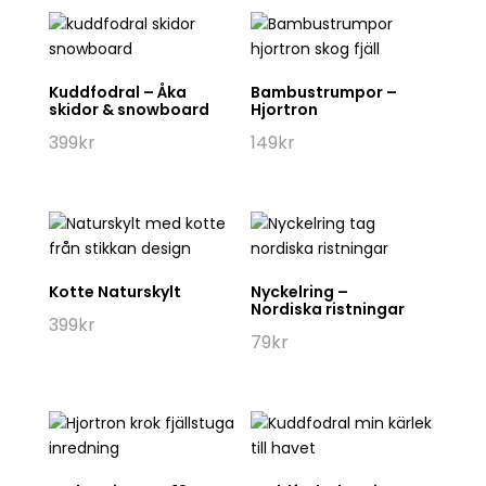
Kuddfodral – Åka
Bambustrumpor –
skidor & snowboard
Hjortron
399
kr
149
kr
Kotte Naturskylt
Nyckelring –
Nordiska ristningar
399
kr
79
kr