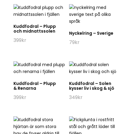
Kuddfodral – Plupp
och midnattssolen
Nyckelring – Sverige
399
kr
79
kr
Kuddfodral – Plupp
Kuddfodral – Solen
& Renarna
kysser liv i skog & sjö
399
kr
349
kr