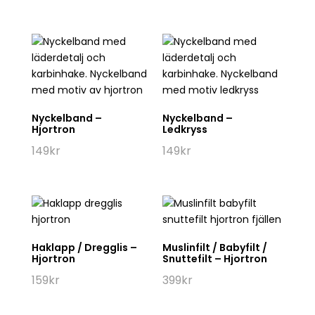
Nyckelband –
Nyckelband –
Hjortron
Ledkryss
149
kr
149
kr
Haklapp / Dregglis –
Muslinfilt / Babyfilt /
Hjortron
Snuttefilt – Hjortron
159
kr
399
kr