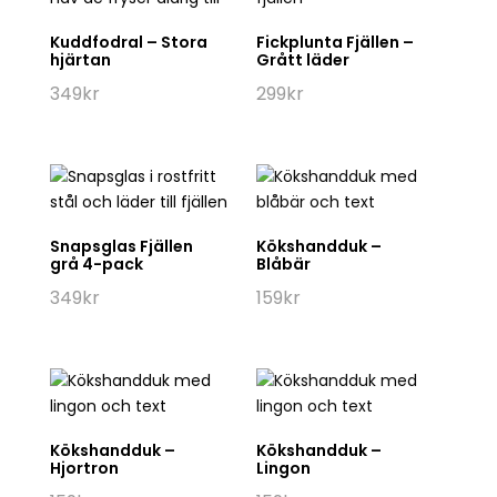
Kuddfodral – Stora
Fickplunta Fjällen –
hjärtan
Grått läder
349
kr
299
kr
Snapsglas Fjällen
Kökshandduk –
grå 4-pack
Blåbär
349
kr
159
kr
Kökshandduk –
Kökshandduk –
Hjortron
Lingon