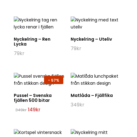
Nyckelring – Ren
Nyckelring – Uteliv
Lycka
79
kr
79
kr
-
57%
Pussel – Svenska
Matlåda – Fjällfika
fjällen 500 bitar
349
kr
Det
Det
149
kr
349
kr
ursprungliga
nuvarande
priset
priset
var:
är:
349kr.
149kr.