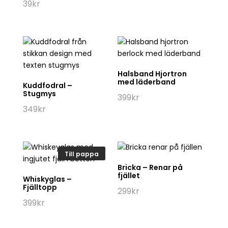
39
kr
Halsband Hjortron
med läderband
Kuddfodral –
Stugmys
399
kr
349
kr
Till pappa
Bricka – Renar på
fjället
Whiskyglas –
Fjälltopp
299
kr
399
kr