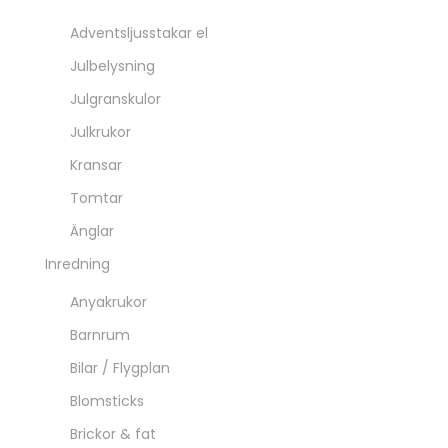
Innekrukor
Krokar & hängare
Lyktor & Ljus
Block / Kronljus
Glödlampor
Led-ljus
Ljuslyktor
Ljusstakar
Tändstickor
Väggljusstakar
Maileg
Posters
Vaser