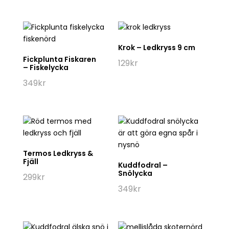
Krok – Ledkryss 9 cm
Fickplunta Fiskaren
129
kr
– Fiskelycka
349
kr
Termos Ledkryss &
Fjäll
Kuddfodral –
Snölycka
299
kr
349
kr