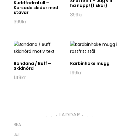
Kransar
Tomtar
Änglar
Inredning
Anyakrukor
Barnrum
Bilar / Flygplan
Blomsticks
Brickor & fat
Detaljer
Fjäderblommor
Förvaring
Gåvokort