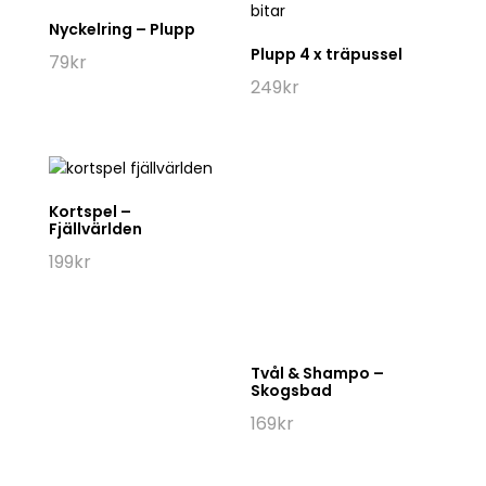
Skogsbad
169
kr
Haklapp / Dregglis –
Född att åka skidor
Mellislåda – Mitt
hjärtas fröjd och
159
kr
eviga längtan
99
kr
Servis – Ledkryss &
skidor
Kökshandduk –
Ledkryss
389
kr
159
kr