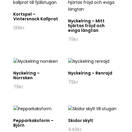
Kortspel –
Vintersnack Kallprat
Nyckelring – Mitt
hjärtas fröjd och
199
kr
eviga längtan
79
kr
Nyckelring –
Nyckelring – Renrajd
Norrsken
79
kr
79
kr
Pepparkaksform –
Skidor skylt
Björn
449
kr