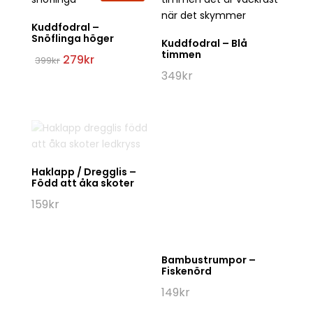
Nyckelring –
Haklapp / Dregglis –
Fiskenörd
Jag vill ha napp!
(fiskar)
79
kr
159
kr
Muslinfilt / Babyfilt /
Snuttefilt – Jag vill
Kuddfodral ull –
ha napp! (fiskar)
Korsade skidor med
stavar
399
kr
399
kr