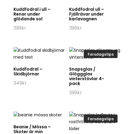
Kuddfodral i ull –
Kuddfodral ull –
Renar under
Fjällrävar under
glödande sol
karlavagnen
399
kr
399
kr
Farsdagstips
Kuddfodral –
Snapsglas /
Skidbjörnar
Glöggglas
vinterstövlar 4-
349
kr
pack
399
kr
Farsdagstips
Beanie / Mössa –
Skoter är min