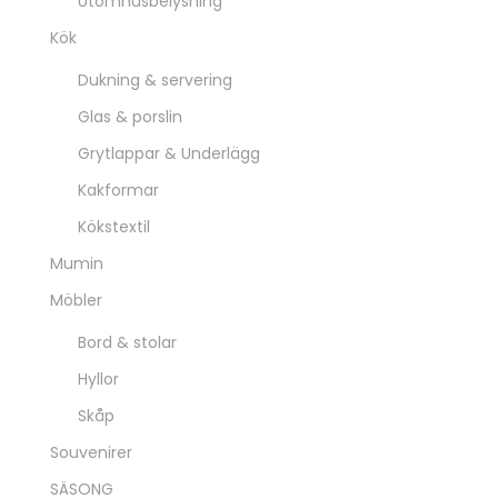
Textil
Filtar & plädar
Kuddfodral