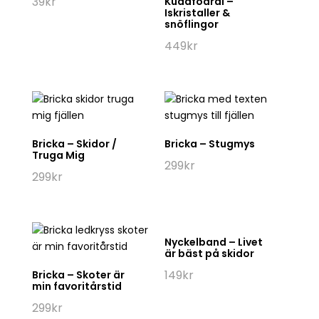
39
kr
Kuddfodral –
Iskristaller &
snöflingor
449
kr
Bricka – Skidor /
Bricka – Stugmys
Truga Mig
299
kr
299
kr
Nyckelband – Livet
är bäst på skidor
149
kr
Bricka – Skoter är
min favoritårstid
299
kr