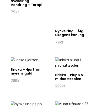
Bricka – Hjortron
myrens guld
Bricka – Plupp &
midnattssolen
299
kr
299
kr
Nyckelring – Plupp
Plupp 4 x träpussel
79
kr
249
kr
Kortspel –
Fjällvärlden
199
kr
Tvål & Shampo –