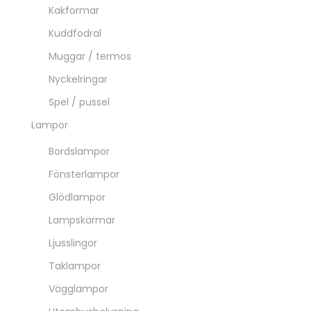
Grytlappar & Underlägg
Kakformar
Kökstextil
Mumin
Möbler
Bord & stolar
Hyllor
Skåp
Souvenirer
SÄSONG
Alla hjärtans dag
Bröllop & fest
Höst
Morsdag 28/5