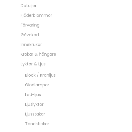
Trädgård & Uterum
Eldfat
Fågelbad
Gravdekoration
Krukor & plantering
Marschallhållare
Regnmätare
Skylt till armeringsnät
Trädgårdsklot
Trädgårdsdekorationer
Utemöbler
Utomhusbelysning
Välkommen skyltar
Växtstöd / Spaljé