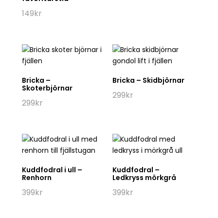
149
kr
Bricka –
Bricka – Skidbjörnar
Skoterbjörnar
299
kr
299
kr
Kuddfodral i ull –
Kuddfodral –
Renhorn
Ledkryss mörkgrå
399
kr
399
kr