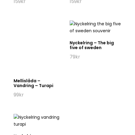
159
kr
159
kr
Mellislåda –
Nyckelring – The big
Vandring – Turapi
five of sweden
99
kr
79
kr
Nyckelring –
Nyckelring – Älg –
Vandring – Turapi
Skogens konung
79
kr
79
kr