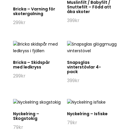
Muslinfilt / Babyfilt /
Snuttefilt – Född att
Bricka – Varning för
åka skoter
skotergalning
399
kr
299
kr
Bricka – Skidspår
Snapsglas
med ledkryss
vinterstövlar 4-
pack
299
kr
399
kr
Nyckelring –
Nyckelring – Isfiske
Skogstokig
79
kr
79
kr