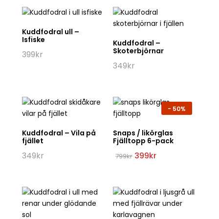
Kuddfodral ull –
Isfiske
Kuddfodral –
Skoterbjörnar
399
kr
349
kr
-
50%
Kuddfodral – Vila på
Snaps / likörglas
fjället
Fjälltopp 6-pack
Det
Det
349
kr
399
kr
799
kr
ursprungliga
nuvarande
priset
priset
var:
är:
799kr.
399kr.