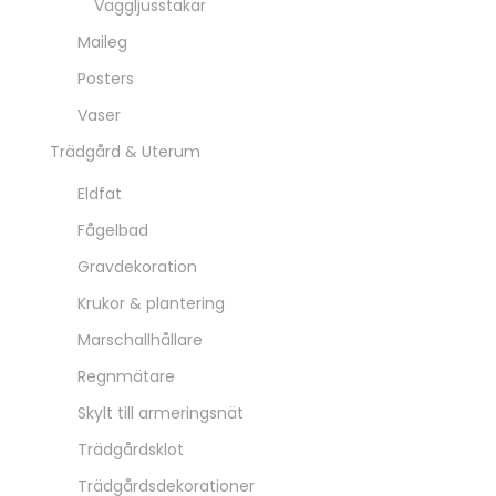
Majas Cottage
Dekoration
Doftljus
Gåvokort
Majas jul
Ljuslyktor & ljusstakar
Porslin
Ledkryss inredning
Brickor
Kakformar
Kuddfodral
Muggar / termos
Nyckelringar