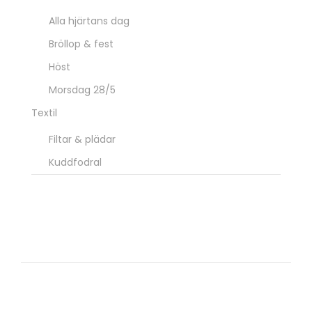
© 2018
Lilla Lager
. Alla rättigheter reserverade
Kontakta oss
Köp & Leveransvillkor
Om oss