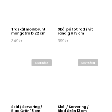
Träskål mörkbrunt
Skål på fot röd / vit
mangoträ D 22 cm
randig H 19 cm
349
kr
399
kr
Slutsåld
Slutsåld
Skål / Servering /
Skål / Servering /
Blad Grön 18 cm
Blad Grön 13 cm