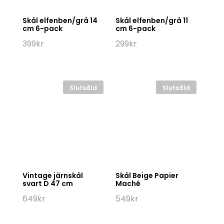
Skål elfenben/grå 14
Skål elfenben/grå 11
cm 6-pack
cm 6-pack
399
kr
299
kr
Slutsåld
Slutsåld
Vintage järnskål
Skål Beige Papier
svart D 47 cm
Maché
649
kr
549
kr