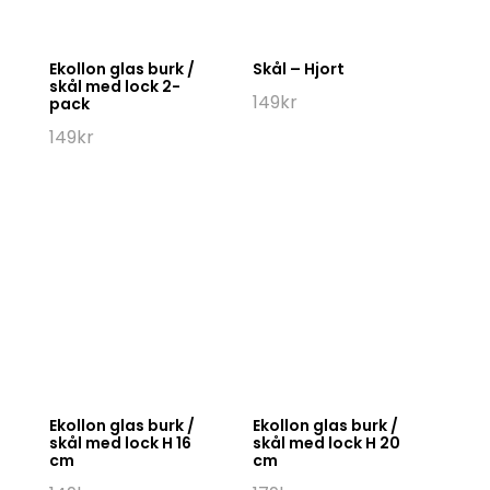
Ekollon glas burk /
Skål – Hjort
skål med lock 2-
149
kr
pack
149
kr
Ekollon glas burk /
Ekollon glas burk /
skål med lock H 16
skål med lock H 20
cm
cm