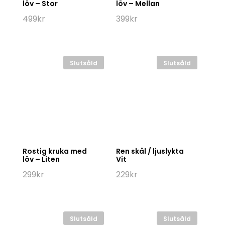
löv – Stor
löv – Mellan
499
kr
399
kr
Slutsåld
Slutsåld
Rostig kruka med
Ren skål / ljuslykta
löv – Liten
Vit
299
kr
229
kr
Slutsåld
Slutsåld