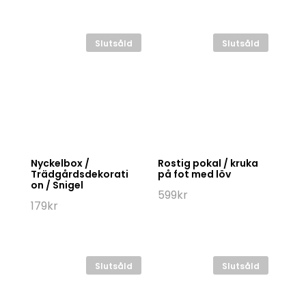
Slutsåld
Slutsåld
Nyckelbox /
Rostig pokal / kruka
Trädgårdsdekorati
på fot med löv
on / Snigel
599
kr
179
kr
Slutsåld
Slutsåld