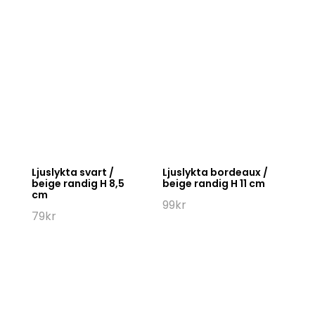
Ljuslykta svart /
Ljuslykta bordeaux /
beige randig H 8,5
beige randig H 11 cm
cm
99
kr
79
kr