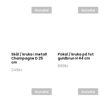
Slutsåld
Slutsåld
Skål / kruka i metall
Pokal / kruka på fot
Champagne D 25
guldbrun H 44 cm
cm
899
kr
249
kr
Slutsåld
Slutsåld