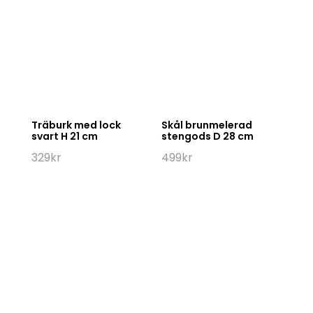
Träburk med lock
Skål brunmelerad
svart H 21 cm
stengods D 28 cm
329
kr
499
kr