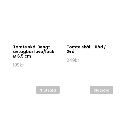
Tomte skål Bengt
Tomte skål – Röd /
avtagbar luva/lock
Grå
Ø 6,5 cm
249
kr
199
kr
Slutsåld
Slutsåld