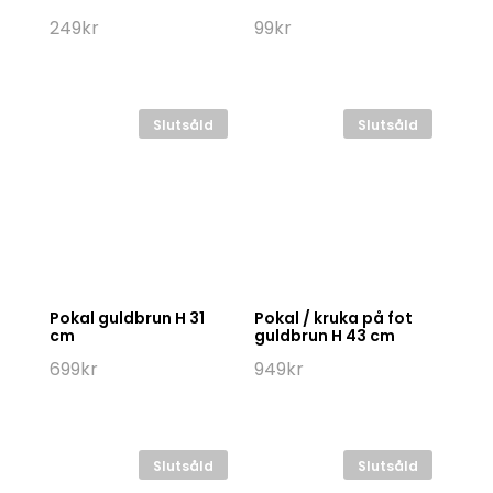
249
kr
99
kr
Slutsåld
Slutsåld
Pokal guldbrun H 31
Pokal / kruka på fot
cm
guldbrun H 43 cm
699
kr
949
kr
Slutsåld
Slutsåld