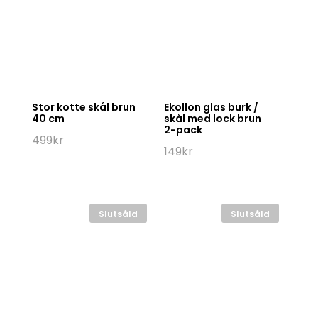
Stor kotte skål brun
Ekollon glas burk /
40 cm
skål med lock brun
2-pack
499
kr
149
kr
Slutsåld
Slutsåld