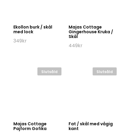
Ekollon burk / skål
Majas Cottage
med lock
Gingerhouse Kruka /
Skål
349
kr
449
kr
Slutsåld
Slutsåld
Majas Cottage
Fat / skål med vågig
Pajform Gofika
kant