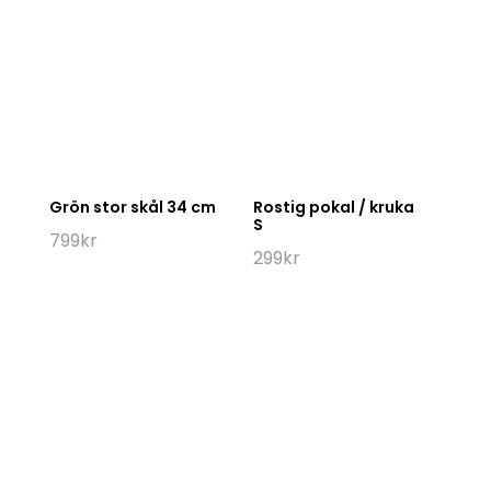
Grön stor skål 34 cm
Rostig pokal / kruka
S
799
kr
299
kr