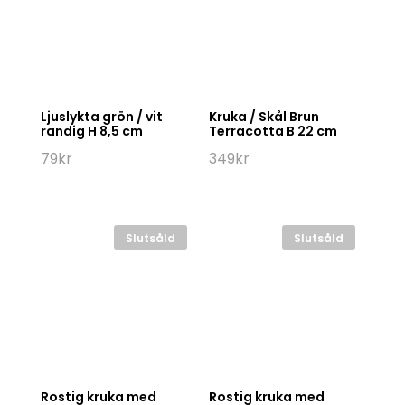
Ljuslykta grön / vit
Kruka / Skål Brun
randig H 8,5 cm
Terracotta B 22 cm
79
kr
349
kr
Slutsåld
Slutsåld
Rostig kruka med
Rostig kruka med