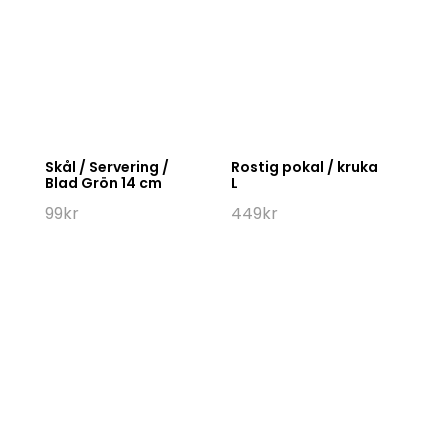
Skål / Servering /
Rostig pokal / kruka
Blad Grön 14 cm
L
99
kr
449
kr