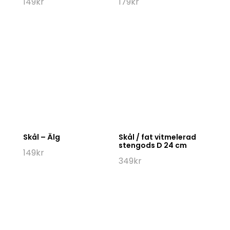
149
kr
179
kr
Skål – Älg
Skål / fat vitmelerad
stengods D 24 cm
149
kr
349
kr