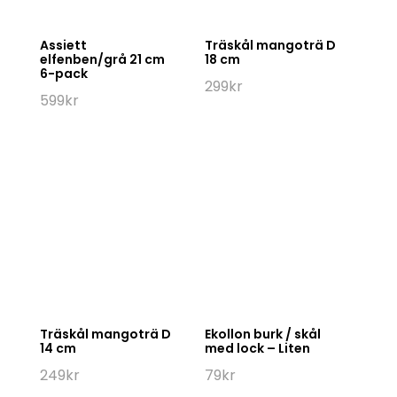
Assiett
Träskål mangoträ D
elfenben/grå 21 cm
18 cm
6-pack
299
kr
599
kr
Träskål mangoträ D
Ekollon burk / skål
14 cm
med lock – Liten
249
kr
79
kr