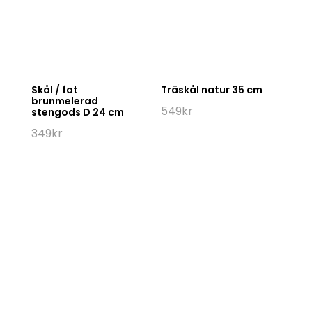
Skål / fat
Träskål natur 35 cm
brunmelerad
549
kr
stengods D 24 cm
349
kr