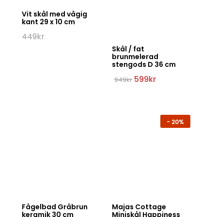
Vit skål med vågig
kant 29 x 10 cm
449
kr
Skål / fat
brunmelerad
stengods D 36 cm
Det
Det
599
kr
949
kr
ursprungliga
nuvarande
priset
priset
var:
är:
949kr.
599kr.
-
20%
Fågelbad Gråbrun
Majas Cottage
keramik 30 cm
Miniskål Happiness