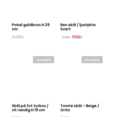
Pokal guldbrun H 29
Ren skål / ljuslykta
cm
Svart
Det
Det
449
kr
199
kr
279
kr
ursprungliga
nuvarande
priset
priset
var:
är:
279kr.
199kr.
Slutsåld
Slutsåld
Skål på fot turkos /
Tomte skål – Beige /
vit randig H 19 cm
Grön