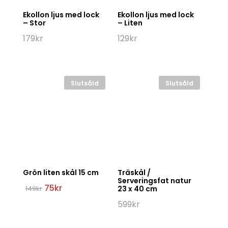
Ekollon ljus med lock
Ekollon ljus med lock
– Stor
– Liten
179
kr
129
kr
Slutsåld
Slutsåld
Grön liten skål 15 cm
Träskål /
Serveringsfat natur
Det
Det
75
kr
149
kr
23 x 40 cm
ursprungliga
nuvarande
priset
priset
599
kr
var:
är:
149kr.
75kr.