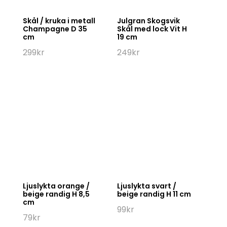
Skål / kruka i metall
Julgran Skogsvik
Champagne D 35
Skål med lock Vit H
cm
19 cm
299
kr
249
kr
Ljuslykta orange /
Ljuslykta svart /
beige randig H 8,5
beige randig H 11 cm
cm
99
kr
79
kr