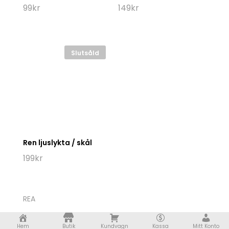
99
kr
149
kr
Slutsåld
Ren ljuslykta / skål
199
kr
REA
Jul
Hem
Butik
Kundvagn
Kassa
Mitt Konto