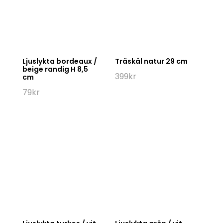
Ljuslykta bordeaux /
Träskål natur 29 cm
beige randig H 8,5
399
kr
cm
79
kr