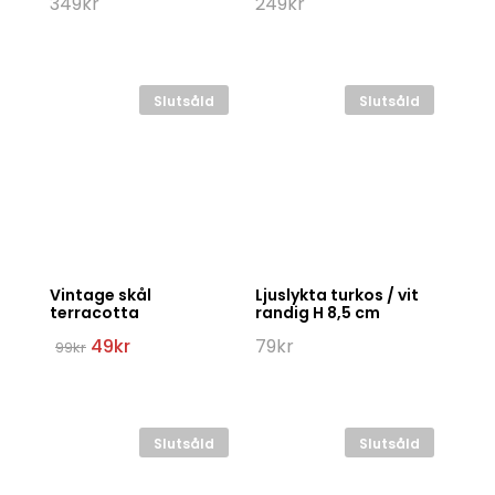
349
kr
249
kr
Slutsåld
Slutsåld
Vintage skål
Ljuslykta turkos / vit
terracotta
randig H 8,5 cm
Det
Det
49
kr
79
kr
99
kr
ursprungliga
nuvarande
priset
priset
var:
är:
99kr.
49kr.
Slutsåld
Slutsåld