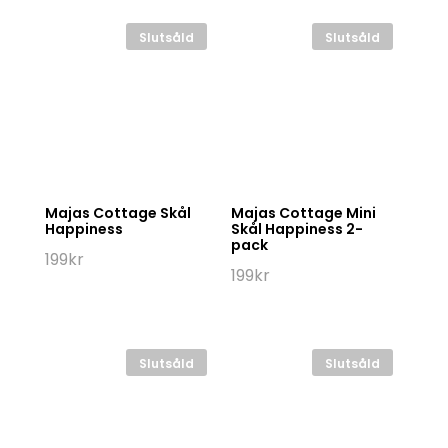
Slutsåld
Slutsåld
Majas Cottage Skål
Majas Cottage Mini
Happiness
Skål Happiness 2-
pack
199
kr
199
kr
Slutsåld
Slutsåld