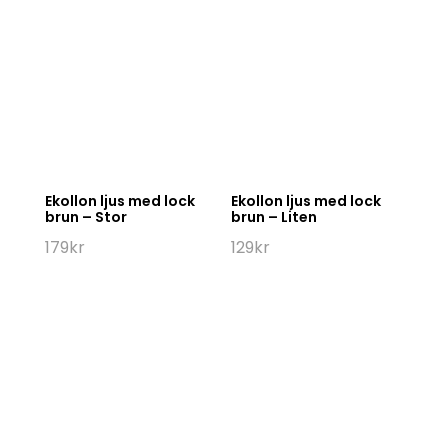
Ekollon ljus med lock
Ekollon ljus med lock
brun – Stor
brun – Liten
179
kr
129
kr