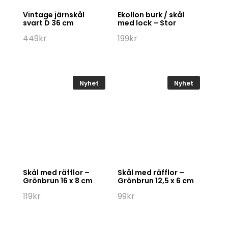
Vintage järnskål
Ekollon burk / skål
svart D 36 cm
med lock – Stor
449
kr
199
kr
Nyhet
Nyhet
Skål med räfflor –
Skål med räfflor –
Grönbrun 16 x 8 cm
Grönbrun 12,5 x 6 cm
119
kr
99
kr