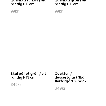
Ljuslykta turkos / vit
Ljuslykta grön / vit
randig H 11 cm
randig H 11 cm
99
kr
99
kr
Skål på fot grön / vit
Cocktail /
randig H 19 cm
dessertglas/ Skål
flerfärgad 6-pack
349
kr
649
kr