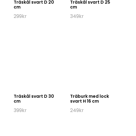
Träskål svart D 20
Träskål svart D 25
cm
cm
299
kr
349
kr
Träskål svart D 30
Träburk med lock
cm
svart H 16 cm
399
kr
249
kr