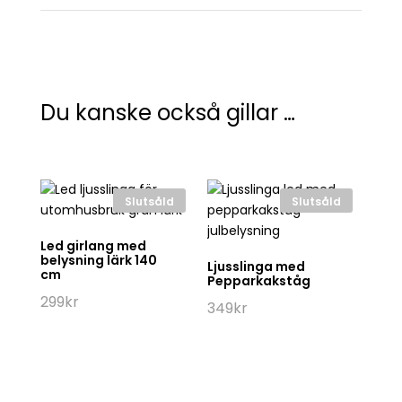
Du kanske också gillar …
Slutsåld
Slutsåld
Led girlang med
S
belysning lärk 140
d
Ljusslinga med
cm
Pepparkakståg
7
299
kr
349
kr