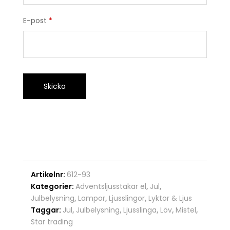
E-post
*
Artikelnr:
612-93
Kategorier:
Adventsljusstakar el
,
Jul
,
Julbelysning
,
Lampor
,
Ljusslingor
,
Lyktor & Ljus
Taggar:
Jul
,
Julbelysning
,
Ljusslinga
,
Löv
,
Mistel
,
Star trading