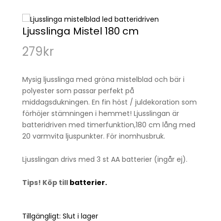
Ljusslinga Mistel 180 cm
279
kr
Mysig ljusslinga med gröna mistelblad och bär i
polyester som passar perfekt på
middagsdukningen. En fin höst / juldekoration som
förhöjer stämningen i hemmet! Ljusslingan är
batteridriven med timerfunktion,180 cm lång med
20 varmvita ljuspunkter. För inomhusbruk.
Ljusslingan drivs med 3 st AA batterier (ingår ej).
Tips! Köp till
batterier.
Tillgängligt:
Slut i lager