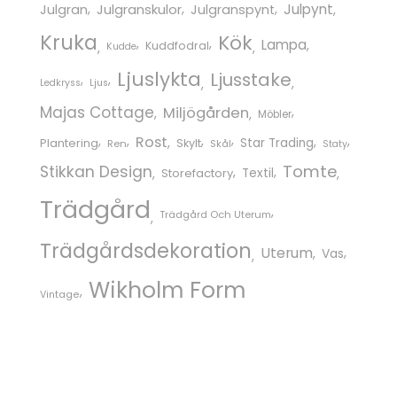
Julgranskulor
Julpynt
Julgran
Julgranspynt
Kruka
Kök
Lampa
Kuddfodral
Kudde
Ljuslykta
Ljusstake
Ledkryss
Ljus
Majas Cottage
Miljögården
Möbler
Rost
Star Trading
Plantering
Skylt
Ren
Skål
Staty
Tomte
Stikkan Design
Storefactory
Textil
Trädgård
Trädgård Och Uterum
Trädgårdsdekoration
Uterum
Vas
Wikholm Form
Vintage