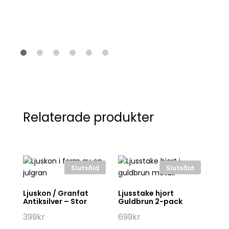
Relaterade produkter
Slutsåld
Slutsåld
Ljuskon / Granfat
Ljusstake hjort
C
Antiksilver – Stor
Guldbrun 2-pack
&
399
kr
699
kr
11