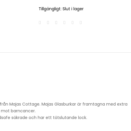
Tillgängligt:
Slut i lager
 från Majas Cottage. Majas Glasburkar är framtagna med extra
en mot barncancer.
odsafe säkrade och har ett tätslutande lock.