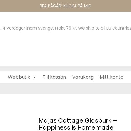
REA PÅGÅR! KLICKA PÅ MIG
-4 vardagar inom Sverige. Frakt 79 kr. We ship to all EU countries
Webbutik
Till kassan
Varukorg
Mitt konto
 Cottage Glasburk – Happiness is Homemade
Majas Cottage Glasburk –
Happiness is Homemade