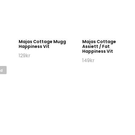
Majas Cottage Mugg
Majas Cottage
Happiness Vit
Assiett / Fat
Happiness Vit
129
kr
149
kr
ld