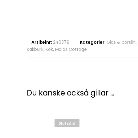
Artikelnr:
240379
Kategorier:
Glas & porslin
,
Kakburk
,
Kök
,
Majas Cottage
Du kanske också gillar …
Slutsåld