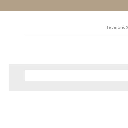
Leverans 2
Hem
Webbutik
Kök
Glas & porslin
Majas