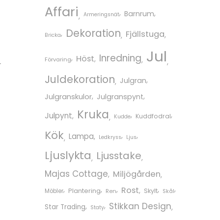
Affari
Barnrum
Armeringsnät
Dekoration
Fjällstuga
Bricka
Jul
Inredning
Höst
Förvaring
r
Juldekoration
Julgran
Julgranskulor
Julgranspynt
Kruka
Julpynt
Kuddfodral
Kudde
Kök
Lampa
Ledkryss
Ljus
Ljuslykta
Ljusstake
Majas Cottage
Miljögården
Rost
Plantering
Skylt
Möbler
Ren
Skål
Stikkan Design
Star Trading
Staty