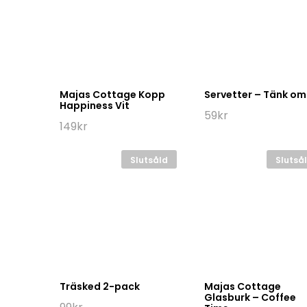
Majas Cottage Kopp
Servetter – Tänk om
Happiness Vit
59
kr
149
kr
Slutsåld
Slutså
Träsked 2-pack
Majas Cottage
Glasburk – Coffee