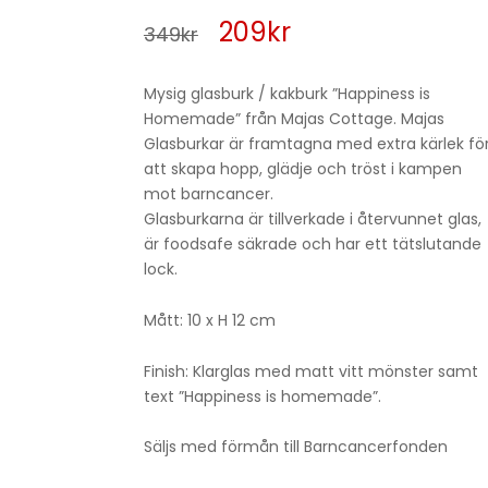
Det
Det
209
kr
349
kr
ursprungliga
nuvarande
Mysig glasburk / kakburk ”Happiness is
priset
priset
Homemade” från Majas Cottage. Majas
Glasburkar är framtagna med extra kärlek fö
var:
är:
att skapa hopp, glädje och tröst i kampen
mot barncancer.
349kr.
209kr.
Glasburkarna är tillverkade i återvunnet glas,
är foodsafe säkrade och har ett tätslutande
lock.
Mått: 10 x H 12 cm
Finish: Klarglas med matt vitt mönster samt
text ”Happiness is homemade”.
Säljs med förmån till Barncancerfonden