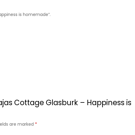
”Happiness is homemade”.
Majas Cottage Glasburk – Happiness is
fields are marked
*