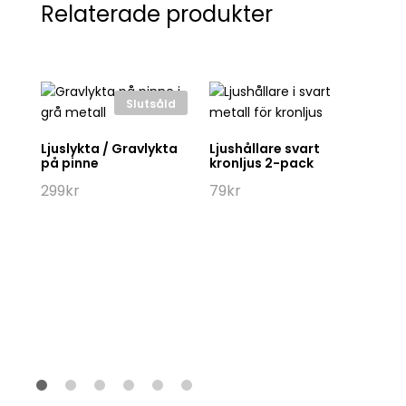
Relaterade produkter
Slutsåld
Ljuslykta / Gravlykta
Ljushållare svart
Sm
på pinne
kronljus 2-pack
Ø
299
kr
79
kr
Be
1
5.
av