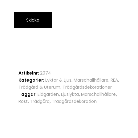
Artikelnr:
2074
Kategorier:
Lyktor & Ljus
,
Marschallhållare
,
REA
,
Trädgård & Uterum
,
Trädgårdsdekorationer
Taggar:
Eldgarden
,
Ljuslykta
,
Marschallhållare
,
Rost
,
Trädgård
,
Trädgårdsdekoration