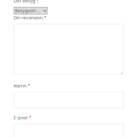
Ditt betyg
*
Din recension
*
Namn
*
E-post
*