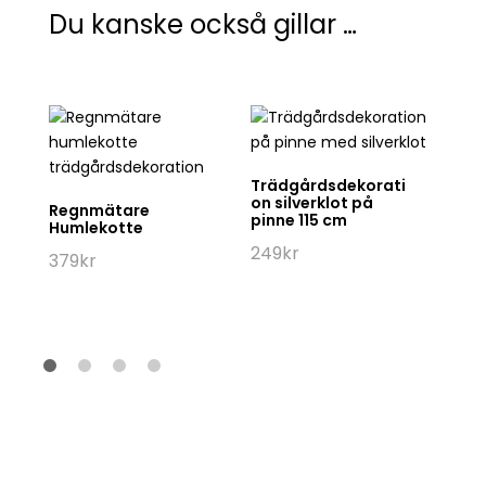
Du kanske också gillar …
Trädgårdsdekorati
M
on silverklot på
7
Regnmätare
pinne 115 cm
Humlekotte
1
249
kr
379
kr
arande
set
kr.