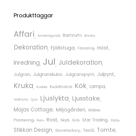
Produkttaggar
Affari
Barnrum
Armeringsnät
Bricka
Dekoration
Fjällstuga
Höst
Förvaring
Jul
Juldekoration
Inredning
Julgranskulor
Julpynt
Julgran
Julgranspynt
Kruka
Kök
Lampa
Kuddfodral
Kudde
Ljuslykta
Ljusstake
Ledkryss
Ljus
Majas Cottage
Miljögården
Möbler
Rost
Star Trading
Plantering
Skylt
Ren
Skål
Staty
Tomte
Stikkan Design
Storefactory
Textil