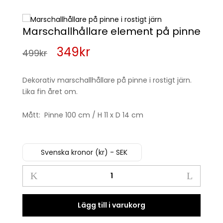
Marschallhållare element på pinne
Det
Det
349
kr
499
kr
ursprungliga
nuvarande
Dekorativ marschallhållare på pinne i rostigt järn.
priset
priset
Lika fin året om.
var:
är:
Mått: Pinne 100 cm / H 11 x D 14 cm
499kr.
349kr.
Svenska kronor (kr) - SEK
Marschallhållare
element
på
pinne
Lägg till i varukorg
quantity