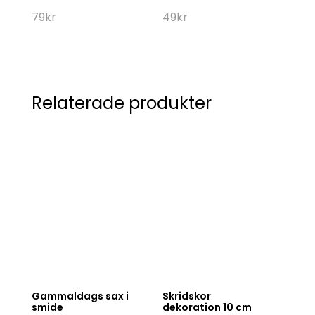
79
kr
49
kr
Relaterade produkter
Gammaldags sax i
Skridskor
smide
dekoration 10 cm