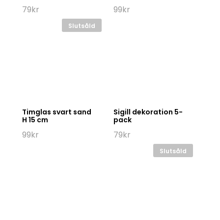
79
kr
99
kr
Slutsåld
Timglas svart sand
Sigill dekoration 5-
H 15 cm
pack
99
kr
79
kr
Slutsåld