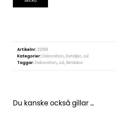
Artikelnr:
32198
Kategorier:
Dekoration
,
Detaljer
,
Jul
Taggar:
Dekoration
,
Jul
,
Skridskor
Du kanske också gillar …