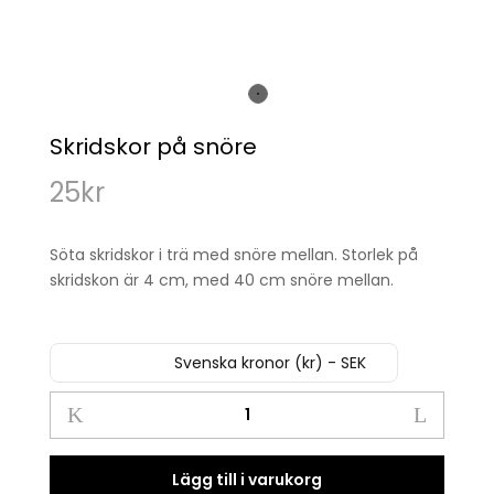
Skridskor på snöre
25
kr
Söta skridskor i trä med snöre mellan. Storlek på
skridskon är 4 cm, med 40 cm snöre mellan.
Svenska kronor (kr) - SEK
Skridskor
på
snöre
quantity
Lägg till i varukorg