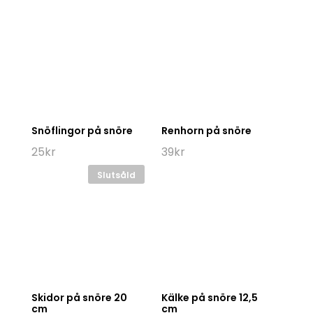
Snöflingor på snöre
Renhorn på snöre
25
kr
39
kr
Slutsåld
Skidor på snöre 20
Kälke på snöre 12,5
cm
cm