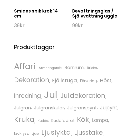
Smides spik krok 14
Bevattningsglas /
cm
Självvattning uggla
39
kr
99
kr
Produkttaggar
Affari
Barnrum
Armeringsnät
Bricka
Dekoration
Fjällstuga
Höst
Förvaring
Jul
Juldekoration
Inredning
Julgranskulor
Julpynt
Julgran
Julgranspynt
Kruka
Kök
Lampa
Kuddfodral
Kudde
Ljuslykta
Ljusstake
Ledkryss
Ljus