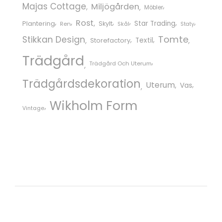
Majas Cottage
Miljögården
Möbler
Rost
Star Trading
Plantering
Skylt
Ren
Skål
Staty
Tomte
Stikkan Design
Storefactory
Textil
Trädgård
Trädgård Och Uterum
Trädgårdsdekoration
Uterum
Vas
Wikholm Form
Vintage