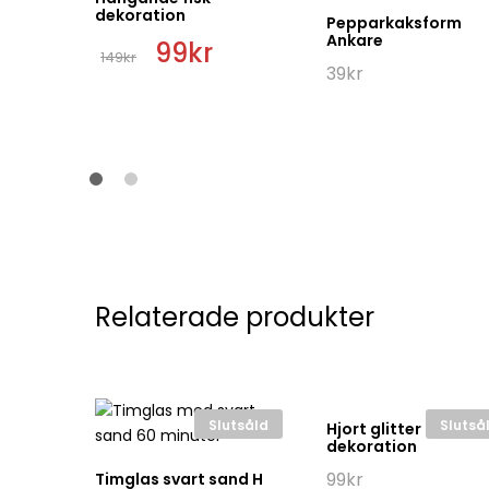
dekoration
Pepparkaksform
Ankare
Det
99
kr
Det
149
kr
ursprungliga
nuvarande
39
kr
priset
priset
var:
är:
149kr.
99kr.
Relaterade produkter
Slutsåld
Slutså
Hjort glitter
dekoration
99
kr
-pack
Timglas svart sand H