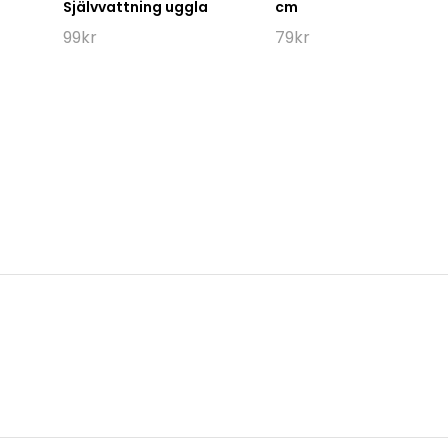
Självvattning uggla
cm
99
kr
79
kr