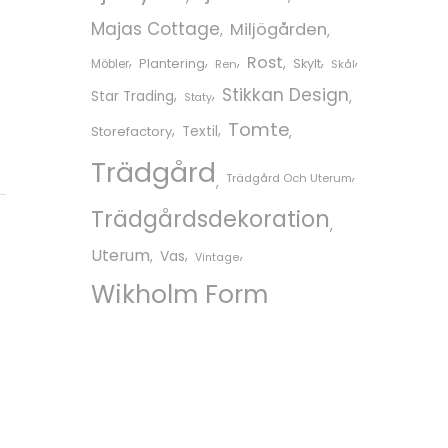
Majas Cottage
Miljögården
Rost
Plantering
Skylt
Möbler
Ren
Skål
Stikkan Design
Star Trading
Staty
Tomte
Storefactory
Textil
Trädgård
Trädgård Och Uterum
Trädgårdsdekoration
Uterum
Vas
Vintage
Wikholm Form