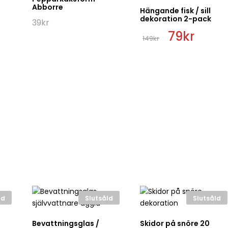
Abborre
Hängande fisk / sill
dekoration 2-pack
39
kr
Det
79
kr
Det
149
kr
ursprungliga
nuvara
priset
priset
var:
är:
149kr.
79kr.
ld
Slutsåld
Slutsåld
Bevattningsglas /
Skidor på snöre 20