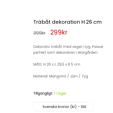
Träbåt dekoration H 26 cm
Det
Det
299
kr
399
kr
ursprungliga
nuvarande
Dekorativ träbåt med segel i tyg. Passar
priset
priset
perfekt som dekoration i skärgården.
var:
är:
Mått: H 26 x L 29,5 x B 5 cm
399kr.
299kr.
Material: Mangoträ / Järn / Tyg
Tillgängligt:
1 i lager
Svenska kronor (kr) - SEK