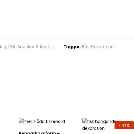
ing
,
REA
,
Snäckor & Marint
Taggar:
Båt
,
Dekoration
,
-
47%
Pepparkaksform –