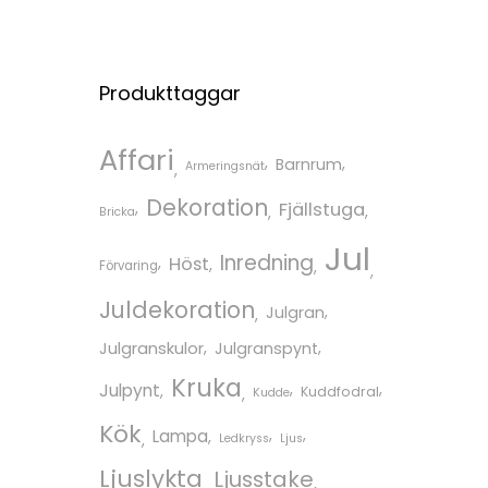
Produkttaggar
Affari
Barnrum
Armeringsnät
Dekoration
Fjällstuga
Bricka
Jul
Inredning
Höst
Förvaring
Juldekoration
Julgran
Julgranskulor
Julgranspynt
Kruka
Julpynt
Kuddfodral
Kudde
Kök
Lampa
Ledkryss
Ljus
Ljuslykta
Ljusstake