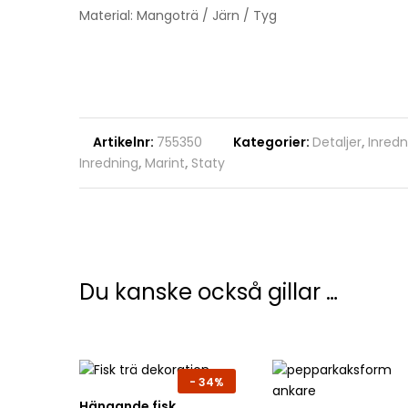
Material: Mangoträ / Järn / Tyg
Artikelnr:
755350
Kategorier:
Detaljer
,
Inredn
Inredning
,
Marint
,
Staty
Du kanske också gillar …
-
34%
Hängande fisk