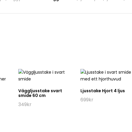
Väggljusstake svart
Ljusstake Hjort 4 ljus
smide 60 cm
699
kr
349
kr