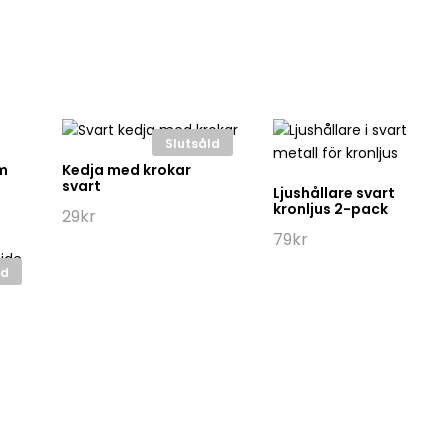
Slutsåld
cm
Kedja med krokar
svart
Ljushållare svart
kronljus 2-pack
29
kr
79
kr
ld