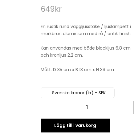
649
kr
En rustik rund väggljusstake / ljuslampett i
mörkbrun aluminium med rå / antik finish.
Kan användas med både blockljus 6,8 cm
och kronljus 2,2 cm.
Mått: D 35 cm x B 13 cm x H 39 cm
Svenska kronor (kr) - SEK
Väggljusstake
/
Ljuslampett
rund
Lägg till i varukorg
D