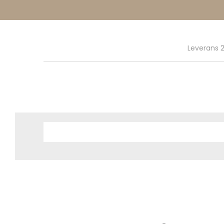
Leverans 2
Hem
Webbutik
Inredning
Lyktor & Ljus
V