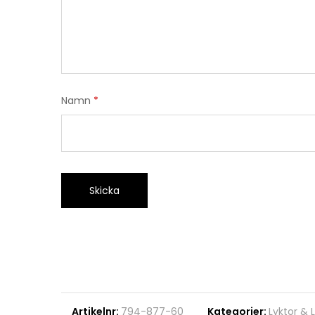
Namn
*
Artikelnr:
794-877-60
Kategorier:
Lyktor & L