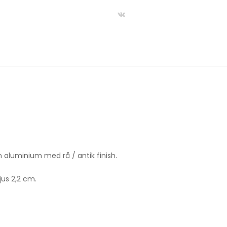
35
cm
quantity
n aluminium med rå / antik finish.
us 2,2 cm.