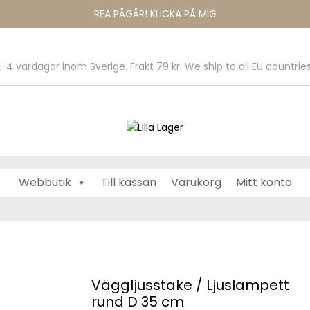
REA PÅGÅR! KLICKA PÅ MIG
-4 vardagar inom Sverige. Frakt 79 kr. We ship to all EU countries
Webbutik
Till kassan
Varukorg
Mitt konto
äggljusstake / Ljuslampett rund D 35 cm
Väggljusstake / Ljuslampett
rund D 35 cm