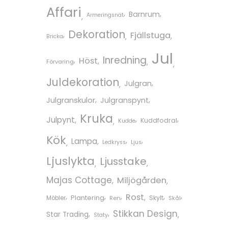
Affari
Barnrum
Armeringsnät
Dekoration
Fjällstuga
Bricka
Jul
Inredning
Höst
Förvaring
Juldekoration
Julgran
Julgranskulor
Julgranspynt
Kruka
Julpynt
Kuddfodral
Kudde
Kök
Lampa
Ledkryss
Ljus
Ljuslykta
Ljusstake
Majas Cottage
Miljögården
Rost
Plantering
Skylt
Möbler
Ren
Skål
Stikkan Design
Star Trading
Staty