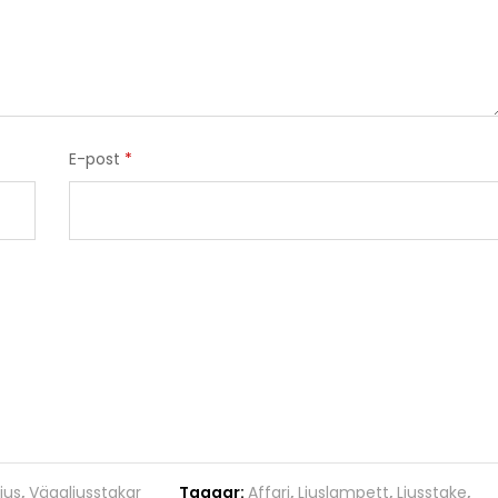
E-post
*
jus
,
Väggljusstakar
Taggar:
Affari
,
Ljuslampett
,
Ljusstake
,