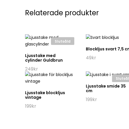
Relaterade produkter
Slutsåld
Blockljus svart 7,5 
Ljusstake med
49
kr
cylinder Guldbrun
249
kr
Slutså
Ljusstake smide 35
cm
Ljusstake blockljus
vintage
199
kr
199
kr