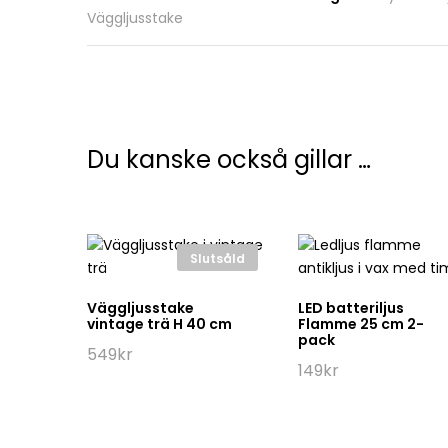
Väggljusstake
Du kanske också gillar …
Slutsåld
Väggljusstake
LED batteriljus
vintage trä H 40 cm
Flamme 25 cm 2-
pack
549
kr
149
kr