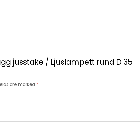
äggljusstake / Ljuslampett rund D 35
fields are marked
*