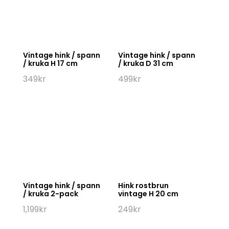
Vintage hink / spann
Vintage hink / spann
/ kruka H 17 cm
/ kruka D 31 cm
349
kr
499
kr
Vintage hink / spann
Hink rostbrun
/ kruka 2-pack
vintage H 20 cm
1,199
kr
249
kr