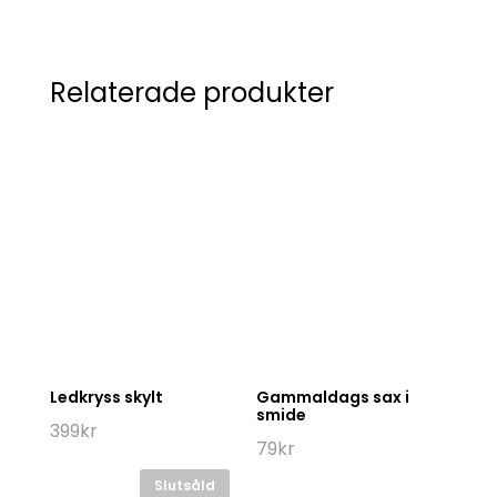
Relaterade produkter
Ledkryss skylt
Gammaldags sax i
smide
399
kr
79
kr
Slutsåld