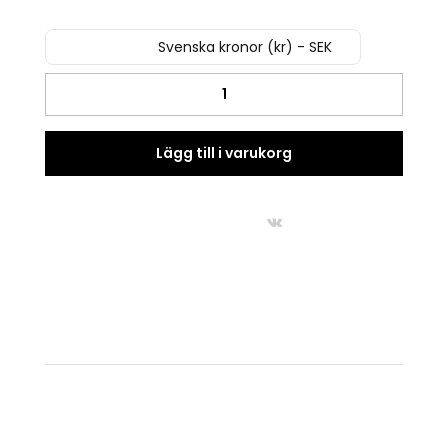
Svenska kronor (kr) - SEK
Vintage
hink
/
spann
Lägg till i varukorg
/
kruka
30
cm
quantity