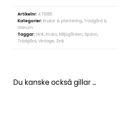
Artikelnr:
476185
Kategorier:
Krukor & plantering
,
Trädgård &
Uterum
Taggar:
Hink
,
Kruka
,
Miljögården
,
Spann
,
Trädgård
,
Vintage
,
Zink
Du kanske också gillar …