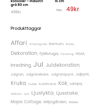
konsoler – Industri
15 cm
grå 80 cm
Det
49
kr
Det
79
kr
ursprungliga
nuvarande
499
kr
priset
priset
var:
är:
79kr.
49kr.
Produkttaggar
Affari
Barnrum
Armeringsnät
Bricka
Dekoration
Fjällstuga
Höst
Förvaring
Jul
Juldekoration
Inredning
Julgranskulor
Julpynt
Julgran
Julgranspynt
Kruka
Kök
Lampa
Kuddfodral
Kudde
Ljuslykta
Ljusstake
Ledkryss
Ljus
Majas Cottage
Miljögården
Möbler