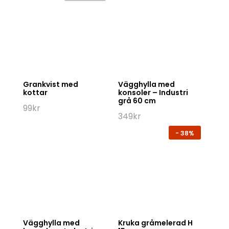
Grankvist med
Vägghylla med
kottar
konsoler – Industri
grå 60 cm
99
kr
349
kr
-
38%
Vägghylla med
Kruka gråmelerad H