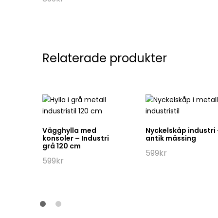
Relaterade produkter
-pack
Vägghylla med
Nyckelskåp industri
konsoler – Industri
antik mässing
grå 120 cm
599
kr
599
kr