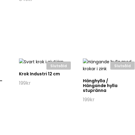
Slutsåld
Slutsåld
Krok Industri 12 cm
 –
Hänghylla /
199
kr
Hängande hylla
stupränna
199
kr