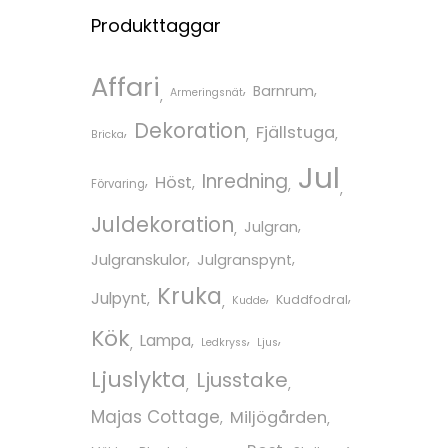
Produkttaggar
Affari
Barnrum
Armeringsnät
Dekoration
Fjällstuga
Bricka
Jul
Inredning
Höst
Förvaring
Juldekoration
Julgran
Julgranskulor
Julgranspynt
Kruka
Julpynt
Kuddfodral
Kudde
Kök
Lampa
Ledkryss
Ljus
Ljuslykta
Ljusstake
Majas Cottage
Miljögården