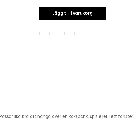
Hängande
hylla
Lägg till i varukorg
quantity
Passar lika bra att hänga över en köksbänk, spis eller i ett fönste