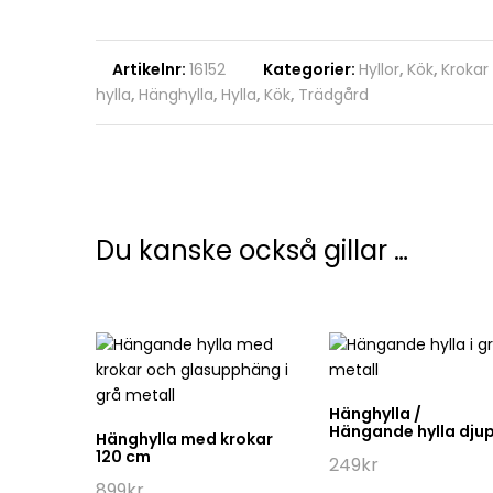
Artikelnr:
16152
Kategorier:
Hyllor
,
Kök
,
Krokar
hylla
,
Hänghylla
,
Hylla
,
Kök
,
Trädgård
Du kanske också gillar …
Hänghylla /
Hängande hylla dju
Hänghylla med krokar
120 cm
249
kr
899
kr