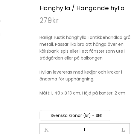
Hänghylla / Hängande hylla
279
kr
Härligt rustik hänghylla i antikbehandlad grå
metall. Passar lika bra att hänga över en
köksbänk, spis eller i ett fönster som ute i
trädgården eller på balkongen.
Hyllan levereras med kedjor och krokar i
ändarna för upphängning.
Mått: L 40 x B 13 cm. Höjd på kanter: 2 cm
Svenska kronor (kr) - SEK
Hänghylla
/