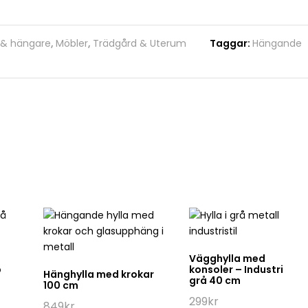
 & hängare
,
Möbler
,
Trädgård & Uterum
Taggar:
Hängande
Vägghylla med
p
konsoler – Industri
Hänghylla med krokar
grå 40 cm
100 cm
299
kr
849
kr