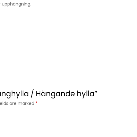
ör upphängning.
Hänghylla / Hängande hylla”
fields are marked
*