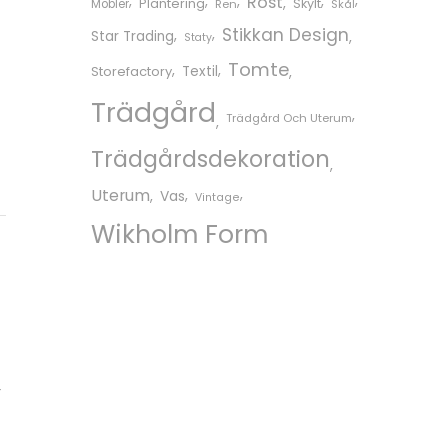
Rost
Plantering
Skylt
Möbler
Ren
Skål
Stikkan Design
Star Trading
Staty
Tomte
Storefactory
Textil
Trädgård
Trädgård Och Uterum
Trädgårdsdekoration
Uterum
Vas
Vintage
Wikholm Form
r