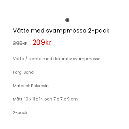
Vätte med svampmössa 2-pack
Det
Det
209
kr
299
kr
ursprungliga
nuvarande
Vätte / tomte med dekorativ svampmössa.
priset
priset
Färg: Sand
var:
är:
Material: Polyresin
299kr.
209kr.
Mått: 10 x 11 x 14 och 7 x 7 x 9 cm
2-pack