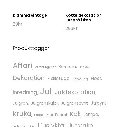
Klämma vintage
Kotte dekoration
ljusgrå Liten
29
kr
299
kr
Produkttaggar
Affari
Barnrum
Armeringsnät
Bricka
Dekoration
Fjällstuga
Höst
Förvaring
Jul
Juldekoration
Inredning
Julgranskulor
Julpynt
Julgran
Julgranspynt
Kruka
Kök
Lampa
Kuddfodral
Kudde
Ljuslykta
Ljusstake
Ledkryss
Ljus