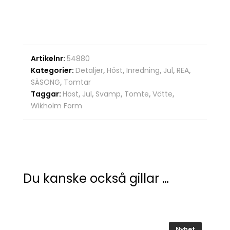
Artikelnr:
54880
Kategorier:
Detaljer
,
Höst
,
Inredning
,
Jul
,
REA
,
SÄSONG
,
Tomtar
Taggar:
Höst
,
Jul
,
Svamp
,
Tomte
,
Vätte
,
Wikholm Form
Du kanske också gillar …
Nyhet