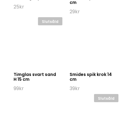
cm
25
kr
29
kr
Slutsåld
Timglas svart sand
Smides spik krok 14
H 15 cm
cm
99
kr
39
kr
Slutsåld