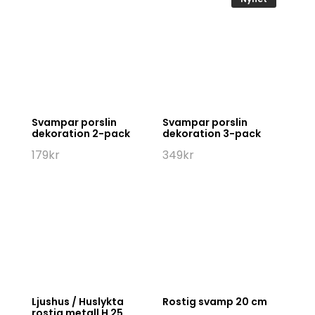
Svampar porslin
Svampar porslin
dekoration 2-pack
dekoration 3-pack
179
kr
349
kr
Ljushus / Huslykta
Rostig svamp 20 cm
rostig metall H 25