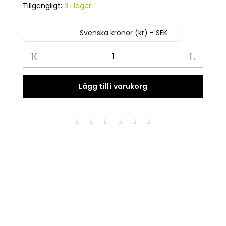
Tillgängligt:
3 i lager
Svenska kronor (kr) - SEK
Vätte
med
svampmössa
2-
Lägg till i varukorg
pack
quantity