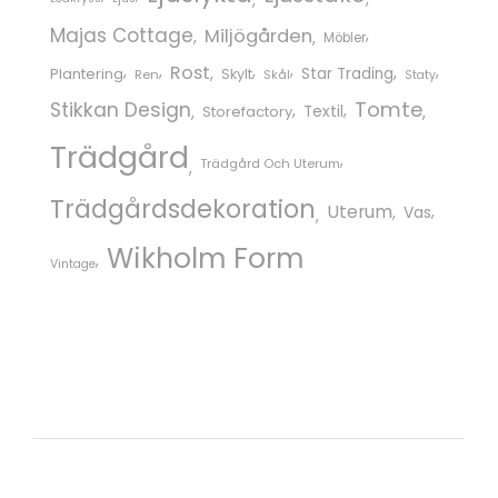
Majas Cottage
Miljögården
Möbler
Rost
Star Trading
Plantering
Skylt
Ren
Skål
Staty
Tomte
Stikkan Design
Storefactory
Textil
Trädgård
Trädgård Och Uterum
Trädgårdsdekoration
Uterum
Vas
Wikholm Form
Vintage