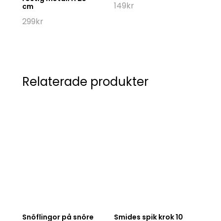
149
kr
cm
299
kr
Relaterade produkter
Snöflingor på snöre
Smides spik krok 10