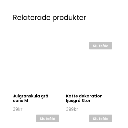
Relaterade produkter
Slutsåld
Julgranskula grå
Kotte dekoration
cone M
ljusgrå Stor
39
kr
399
kr
Slutsåld
Slutsåld