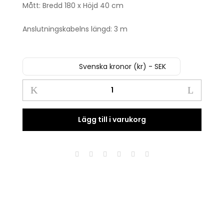
Mått: Bredd 180 x Höjd 40 cm
Anslutningskabelns längd: 3 m
Svenska kronor (kr) - SEK
Ljusgardin
med
stjärnor
180
Lägg till i varukorg
x
40
cm
quantity