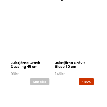
Julstjärna Gråvit
Julstjärna Gråvit
Dazzling 45 cm
Blaze 60 cm
99
kr
149
kr
Slutsåld
-
50%