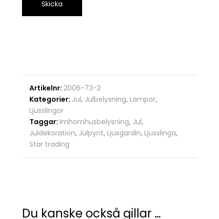
Artikelnr:
2006-73-2
Kategorier:
Jul
,
Julbelysning
,
Lampor
,
Ljusslingor
Taggar:
Imhomhusbelysning
,
Jul
,
Juldekoration
,
Julpynt
,
Ljusgardin
,
Ljusslinga
,
Star trading
Du kanske också gillar …