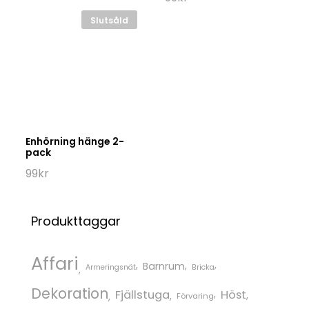
Slutsåld
Enhörning hänge 2-
pack
99
kr
Produkttaggar
Affari
Barnrum
Armeringsnät
Bricka
Dekoration
Fjällstuga
Höst
Förvaring