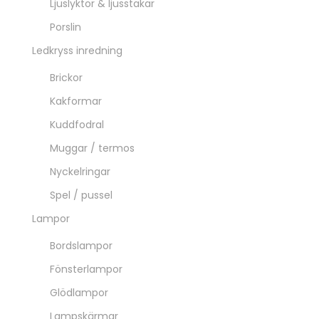
Ljuslyktor & ljusstakar
Porslin
Ledkryss inredning
Brickor
Kakformar
Kuddfodral
Muggar / termos
Nyckelringar
Spel / pussel
Lampor
Bordslampor
Fönsterlampor
Glödlampor
Lampskärmar