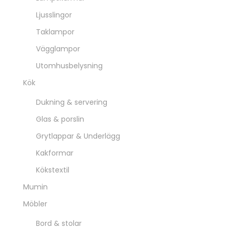
Ljusslingor
Taklampor
Vägglampor
Utomhusbelysning
Kök
Dukning & servering
Glas & porslin
Grytlappar & Underlägg
Kakformar
Kökstextil
Mumin
Möbler
Bord & stolar