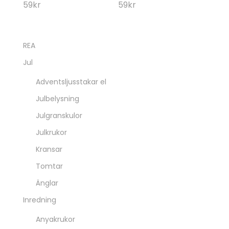
59
kr
59
kr
REA
Jul
Adventsljusstakar el
Julbelysning
Julgranskulor
Julkrukor
Kransar
Tomtar
Änglar
Inredning
Anyakrukor