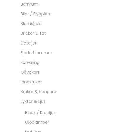
Barnrum
Bilar / Flygplan
Blomsticks
Brickor & fat
Detaljer
Fjäderblommor
Förvaring
Gåvokort
Innekrukor
Krokar & hängare
Lyktor & Ljus
Block / Kronljus
Glödlampor