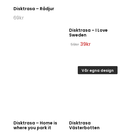
Disktrasa – Rådjur
69
kr
Disktrasa – I Love
Sweden
Det
Det
39
kr
59
kr
ursprungliga
nuvarande
priset
priset
var:
är:
59kr.
39kr.
Vår egna design
Disktrasa – Home is
Disktrasa
where you park it
Västerbotten