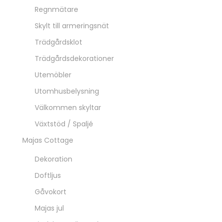
Regnmätare
Skylt till armeringsnät
Trädgårdsklot
Trädgårdsdekorationer
Utemöbler
Utomhusbelysning
Välkommen skyltar
Växtstöd / Spaljé
Majas Cottage
Dekoration
Doftljus
Gåvokort
Majas jul