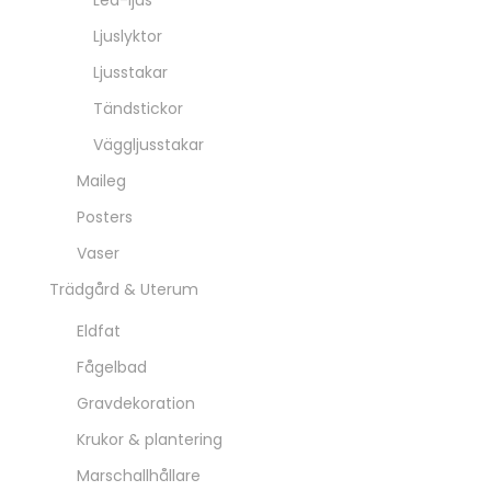
Led-ljus
Ljuslyktor
Ljusstakar
Tändstickor
Väggljusstakar
Maileg
Posters
Vaser
Trädgård & Uterum
Eldfat
Fågelbad
Gravdekoration
Krukor & plantering
Marschallhållare