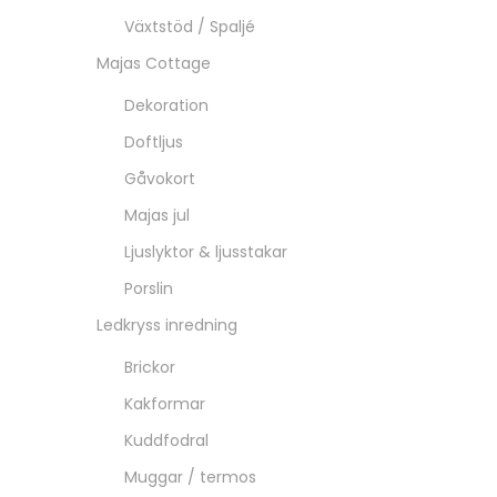
Växtstöd / Spaljé
Majas Cottage
Dekoration
Doftljus
Gåvokort
Majas jul
Ljuslyktor & ljusstakar
Porslin
Ledkryss inredning
Brickor
Kakformar
Kuddfodral
Muggar / termos