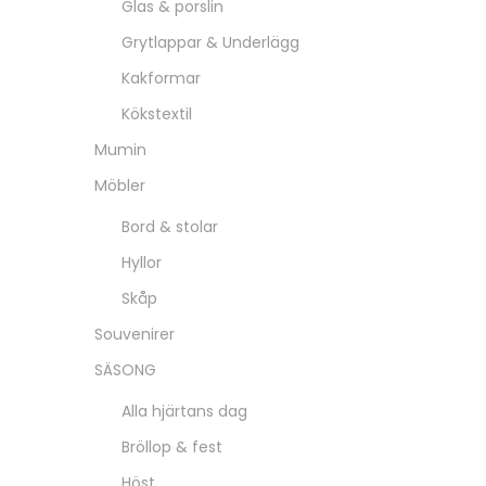
Glas & porslin
Grytlappar & Underlägg
Kakformar
Kökstextil
Mumin
Möbler
Bord & stolar
Hyllor
Skåp
Souvenirer
SÄSONG
Alla hjärtans dag
Bröllop & fest
Höst