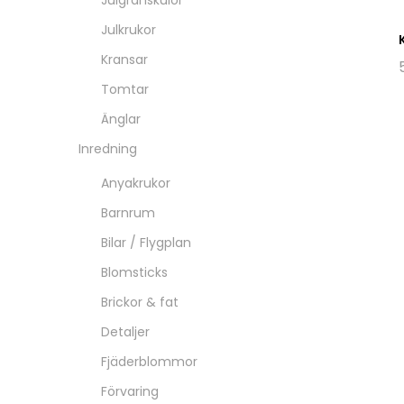
Julgranskulor
Julkrukor
Kransar
Tomtar
Änglar
Inredning
Anyakrukor
Barnrum
Bilar / Flygplan
Blomsticks
Brickor & fat
Detaljer
Fjäderblommor
Förvaring