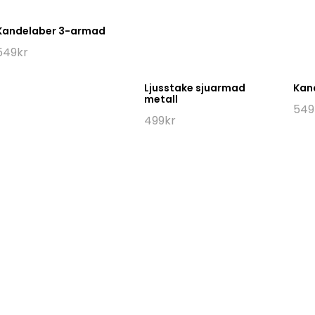
Kandelaber 3-armad
549
kr
Ljusstake sjuarmad
Kan
metall
549
499
kr