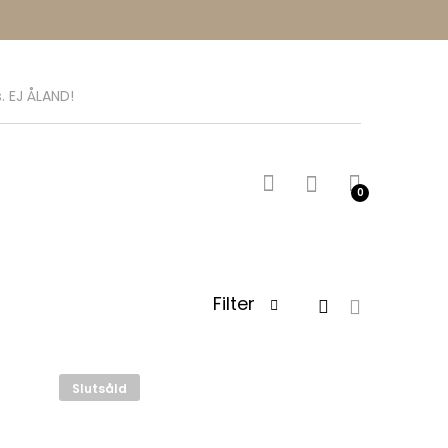
. EJ ÅLAND!
0
Filter
Slutsåld