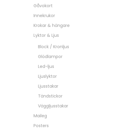
Gåvokort
Innekrukor
Krokar & hängare
Lyktor & Ljus
Block / Kronljus
Glödlampor
Led-ljus
Ljuslyktor
Ljusstakar
Tändstickor
Väggljusstakar
Maileg
Posters