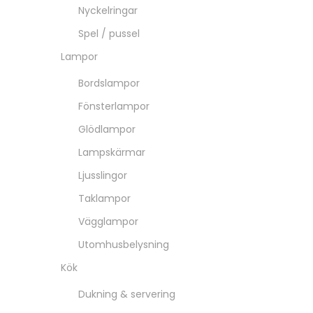
Nyckelringar
Spel / pussel
Lampor
Bordslampor
Fönsterlampor
Glödlampor
Lampskärmar
Ljusslingor
Taklampor
Vägglampor
Utomhusbelysning
Kök
Dukning & servering