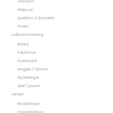
Gåvokort
Majas jul
Ljuslyktor & ljusstakar
Porslin
Ledkryss inredning
Brickor
Kakformar
Kuddfodral
Muggar / termos
Nyckelringar
Spel / pussel
Lampor
Bordslampor
Fönsterlampor