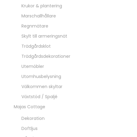
Krukor & plantering
Marschallhållare
Regnmätare
Skylt till armeringsnät
Trädgårdsklot
Trädgårdsdekorationer
Utemöbler
Utomhusbelysning
Välkommen skyltar
Växtstöd / Spaljé
Majas Cottage
Dekoration
Doftljus