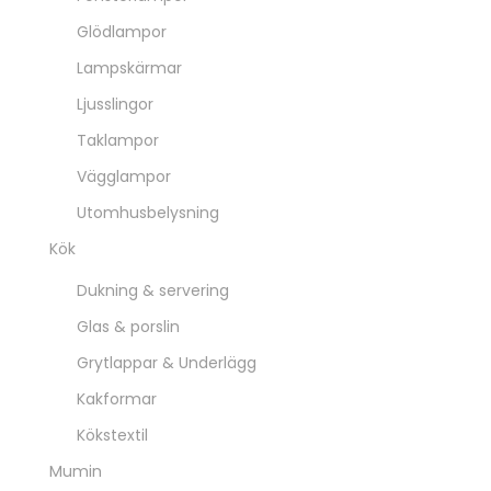
Glödlampor
Lampskärmar
Ljusslingor
Taklampor
Vägglampor
Utomhusbelysning
Kök
Dukning & servering
Glas & porslin
Grytlappar & Underlägg
Kakformar
Kökstextil
Mumin