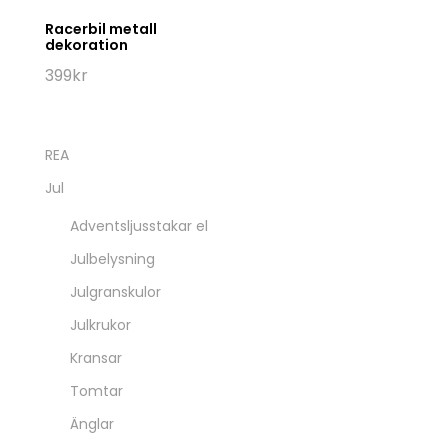
Racerbil metall
dekoration
399
kr
REA
Jul
Adventsljusstakar el
Julbelysning
Julgranskulor
Julkrukor
Kransar
Tomtar
Änglar