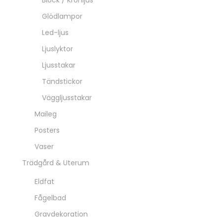
Block / Kronljus
Glödlampor
Led-ljus
Ljuslyktor
Ljusstakar
Tändstickor
Väggljusstakar
Maileg
Posters
Vaser
Trädgård & Uterum
Eldfat
Fågelbad
Gravdekoration