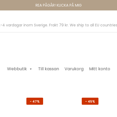
REA PÅGÅR! KLICKA PÅ MIG
-4 vardagar inom Sverige. Frakt 79 kr. We ship to all EU countries
Webbutik
Till kassan
Varukorg
Mitt konto
-
47%
-
45%