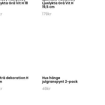
lykta Grå Vit H 18
Ljuslykta Grå Vit H
19,5 cm
kr
179
kr
trä dekoration H
Hus hänge
cm
julgranspynt 2-pack
kr
49
kr