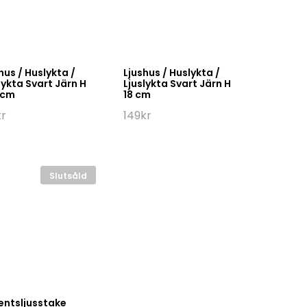
hus / Huslykta /
Ljushus / Huslykta /
lykta Svart Järn H
Ljuslykta Svart Järn H
 cm
18 cm
kr
149
kr
Slutsåld
entsljusstake