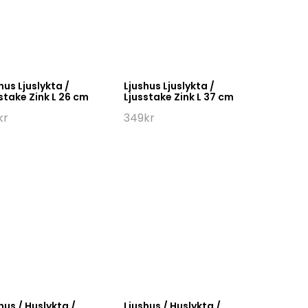
hus Ljuslykta /
Ljushus Ljuslykta /
stake Zink L 26 cm
Ljusstake Zink L 37 cm
kr
349
kr
hus / Huslykta /
Ljushus / Huslykta /