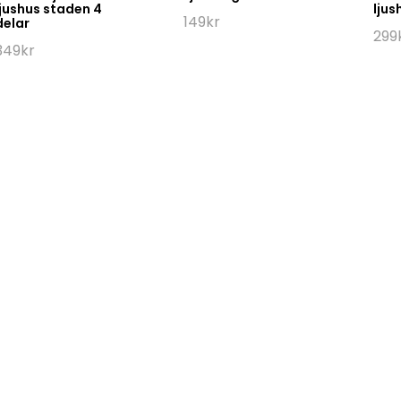
ljushus staden 4
ljus
149
kr
delar
299
349
kr