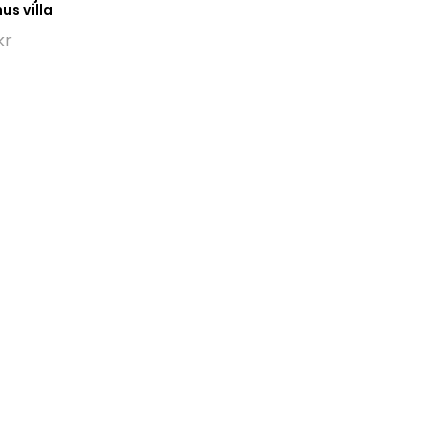
hus villa
kr