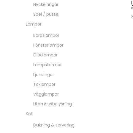
Nyckelringar
Spel / pussel
Lampor
Bordslampor
Fönsterlampor
Glödlampor
Lampskärmar
Ljusslingor
Taklampor
Vägglampor
Utomhusbelysning
Kök
Dukning & servering