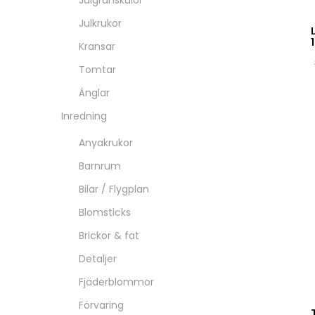
Julgranskulor
Julkrukor
Kransar
Tomtar
Änglar
Inredning
Anyakrukor
Barnrum
Bilar / Flygplan
Blomsticks
Brickor & fat
Detaljer
Fjäderblommor
Förvaring