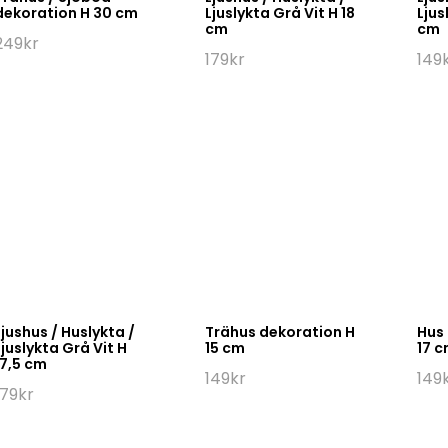
dekoration H 30 cm
Ljuslykta Grå Vit H 18
Ljus
cm
cm
249
kr
179
kr
149
Ljushus / Huslykta /
Trähus dekoration H
Hus 
Ljuslykta Grå Vit H
15 cm
17 
17,5 cm
149
kr
149
179
kr