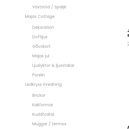
Växtstöd / Spaljé
Majas Cottage
Dekoration
Doftljus
Gåvokort
Majas jul
Ljuslyktor & ljusstakar
Porslin
Ledkryss inredning
Brickor
Kakformar
Kuddfodral
Muggar / termos