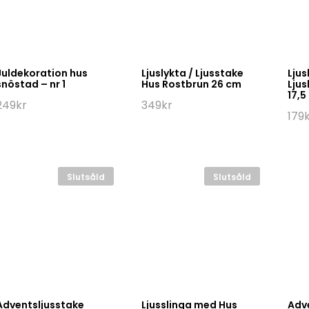
Juldekoration hus
Ljuslykta / Ljusstake
Ljus
snöstad – nr 1
Hus Rostbrun 26 cm
Ljus
17,5
249
kr
349
kr
179
Slutsåld
Slutsåld
Adventsljusstake
Ljusslinga med Hus
Adv