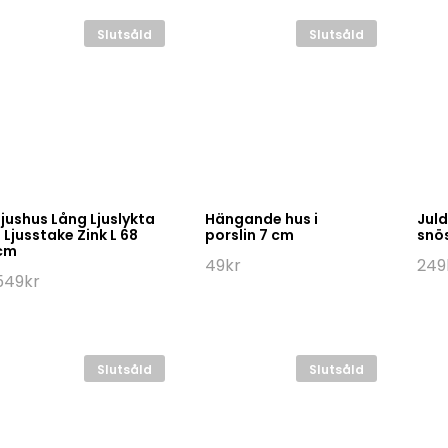
Slutsåld
Slutsåld
Ljushus Lång Ljuslykta
Hängande hus i
Juld
/ Ljusstake Zink L 68
porslin 7 cm
snös
cm
49
kr
249
549
kr
Slutsåld
Slutsåld