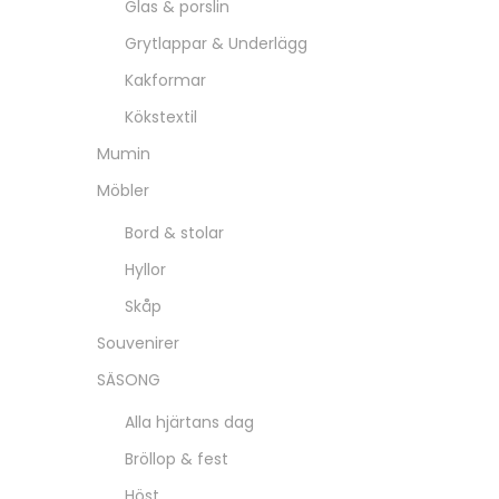
Glas & porslin
Grytlappar & Underlägg
Kakformar
Kökstextil
Mumin
Möbler
Bord & stolar
Hyllor
Skåp
Souvenirer
SÄSONG
Alla hjärtans dag
Bröllop & fest
Höst