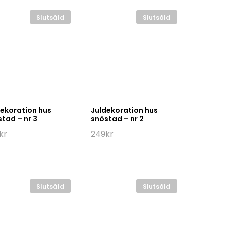
Slutsåld
Slutsåld
ekoration hus
Juldekoration hus
tad – nr 3
snöstad – nr 2
kr
249
kr
Slutsåld
Slutsåld