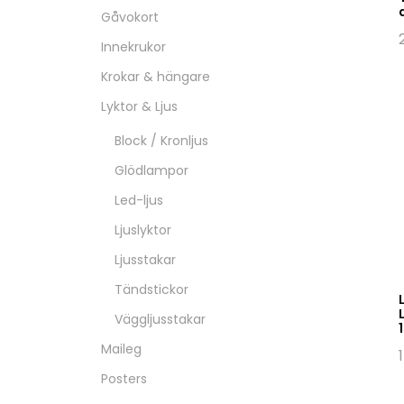
Gåvokort
Innekrukor
Krokar & hängare
Lyktor & Ljus
Block / Kronljus
Glödlampor
Led-ljus
Ljuslyktor
Ljusstakar
Tändstickor
Väggljusstakar
Maileg
Posters