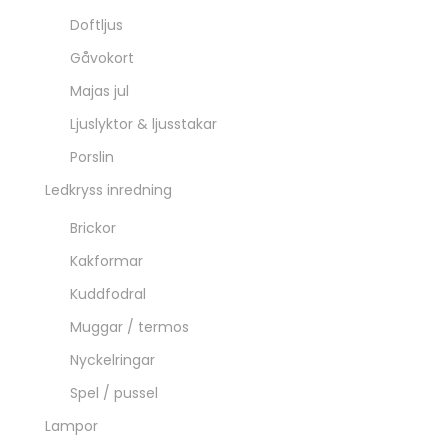
Doftljus
Gåvokort
Majas jul
Ljuslyktor & ljusstakar
Porslin
Ledkryss inredning
Brickor
Kakformar
Kuddfodral
Muggar / termos
Nyckelringar
Spel / pussel
Lampor