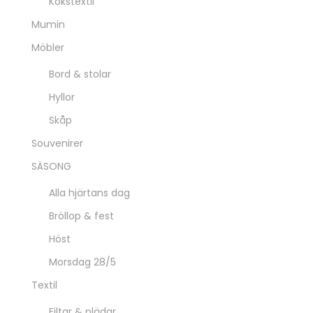
Kökstextil
Mumin
Möbler
Bord & stolar
Hyllor
Skåp
Souvenirer
SÄSONG
Alla hjärtans dag
Bröllop & fest
Höst
Morsdag 28/5
Textil
Filtar & plädar