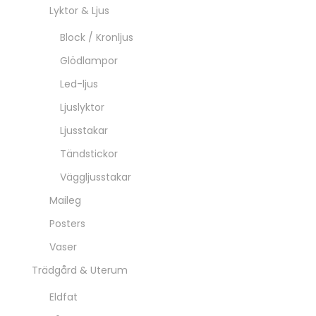
Lyktor & Ljus
Block / Kronljus
Glödlampor
Led-ljus
Ljuslyktor
Ljusstakar
Tändstickor
Väggljusstakar
Maileg
Posters
Vaser
Trädgård & Uterum
Eldfat