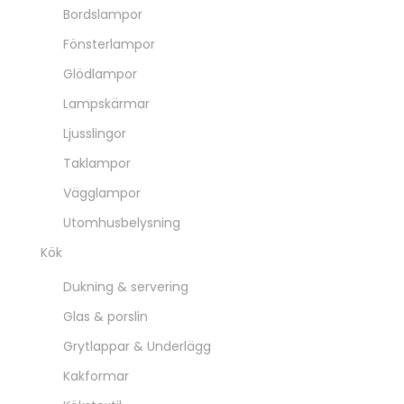
Bordslampor
Fönsterlampor
Glödlampor
Lampskärmar
Ljusslingor
Taklampor
Vägglampor
Utomhusbelysning
Kök
Dukning & servering
Glas & porslin
Grytlappar & Underlägg
Kakformar