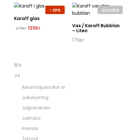
-
29%
Slutsåld
Karaff glas
Vas / Karaff Bubblan
Det
Det
199
kr
279
kr
– Liten
ursprungliga
nuvarande
priset
priset
179
kr
var:
är:
279kr.
199kr.
REA
Jul
Adventsljusstakar el
Julbelysning
Julgranskulor
Julkrukor
Kransar
Tomtar