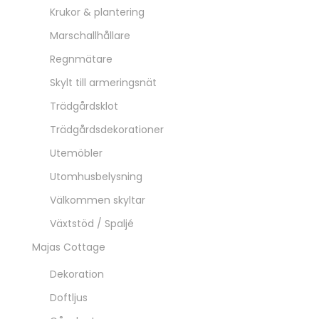
Krukor & plantering
Marschallhållare
Regnmätare
Skylt till armeringsnät
Trädgårdsklot
Trädgårdsdekorationer
Utemöbler
Utomhusbelysning
Välkommen skyltar
Växtstöd / Spaljé
Majas Cottage
Dekoration
Doftljus