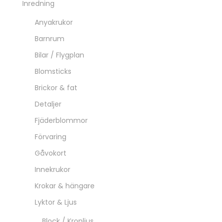
Inredning
Anyakrukor
Barnrum
Bilar / Flygplan
Blomsticks
Brickor & fat
Detaljer
Fjäderblommor
Förvaring
Gåvokort
Innekrukor
Krokar & hängare
Lyktor & Ljus
Block / Kronljus