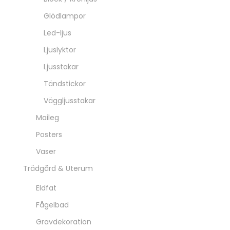
Glödlampor
Led-ljus
Ljuslyktor
Ljusstakar
Tändstickor
Väggljusstakar
Maileg
Posters
Vaser
Trädgård & Uterum
Eldfat
Fågelbad
Gravdekoration