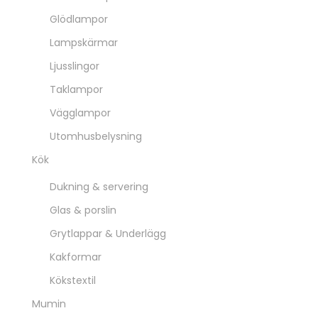
Glödlampor
Lampskärmar
Ljusslingor
Taklampor
Vägglampor
Utomhusbelysning
Kök
Dukning & servering
Glas & porslin
Grytlappar & Underlägg
Kakformar
Kökstextil
Mumin