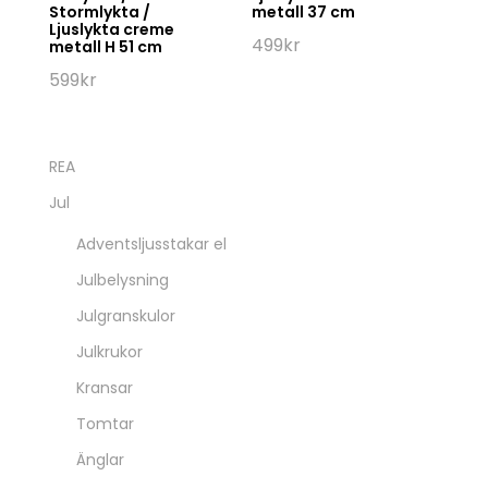
Stormlykta /
metall 37 cm
Ljuslykta creme
499
kr
metall H 51 cm
599
kr
REA
Jul
Adventsljusstakar el
Julbelysning
Julgranskulor
Julkrukor
Kransar
Tomtar
Änglar