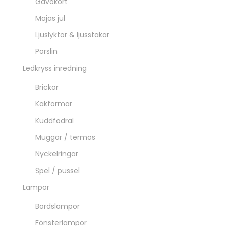
Gåvokort
Majas jul
Ljuslyktor & ljusstakar
Porslin
Ledkryss inredning
Brickor
Kakformar
Kuddfodral
Muggar / termos
Nyckelringar
Spel / pussel
Lampor
Bordslampor
Fönsterlampor