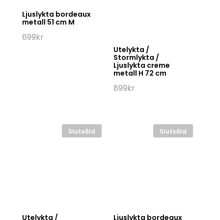
Ljuslykta bordeaux
metall 51 cm M
699
kr
Utelykta /
Stormlykta /
Ljuslykta creme
metall H 72 cm
899
kr
Slutsåld
Slutsåld
Utelykta /
Ljuslykta bordeaux