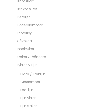
Blomsticks
Brickor & fat
Detaljer
Fjäderblommor
Förvaring
Gåvokort
Innekrukor
Krokar & hängare
Lyktor & Ljus
Block / Kronljus
Glödlampor
Led-ljus
Ljuslyktor
Ljusstakar