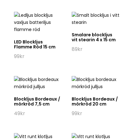
priset
priset
var:
är:
69kr.
35kr.
Smalare blockljus
vit stearin 4 x 15 cm
LED Blockljus
Flamme Röd 15 cm
89
kr
99
kr
Blockljus Bordeaux /
Blockljus Bordeaux /
mörkröd 7,5 cm
mörkröd 20 cm
49
kr
99
kr