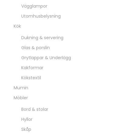
Vägglampor
Utomhusbelysning
Kök
Dukning & servering
Glas & porslin
Grytlappar & Underlägg
Kakformar
Kökstextil
Mumin
Möbler
Bord & stolar
Hyllor
Skåp