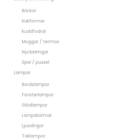
Brickor
Kakformar
Kuddfodral
Muggar / termos
Nyckelringar
Spel / pussel
Lampor
Bordslampor
Fönsterlampor
Glödlampor
Lampskärmar
Ljusslingor
Taklampor