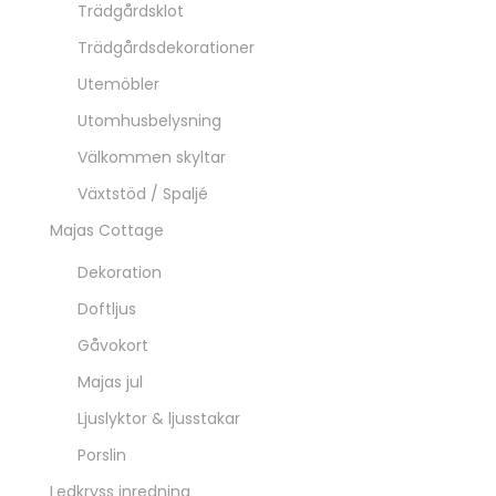
Trädgårdsklot
Trädgårdsdekorationer
Utemöbler
Utomhusbelysning
Välkommen skyltar
Växtstöd / Spaljé
Majas Cottage
Dekoration
Doftljus
Gåvokort
Majas jul
Ljuslyktor & ljusstakar
Porslin
Ledkryss inredning