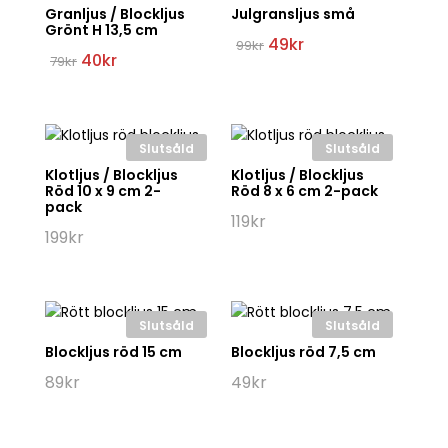
Granljus / Blockljus
Julgransljus små
Grönt H 13,5 cm
Det
Det
49
kr
99
kr
Det
Det
ursprungliga
nuvarande
40
kr
79
kr
ursprungliga
nuvarande
priset
priset
priset
priset
var:
är:
var:
är:
99kr.
49kr.
79kr.
40kr.
Slutsåld
Slutsåld
Klotljus / Blockljus
Klotljus / Blockljus
Röd 10 x 9 cm 2-
Röd 8 x 6 cm 2-pack
pack
119
kr
199
kr
Slutsåld
Slutsåld
Blockljus röd 15 cm
Blockljus röd 7,5 cm
89
kr
49
kr