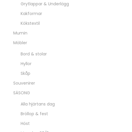
Grytlappar & Underlägg
Kakformar
Kökstextil
Mumin
Möbler
Bord & stolar
Hyllor
Skåp
Souvenirer
SÄSONG
Alla hjärtans dag
Bröllop & fest
Höst