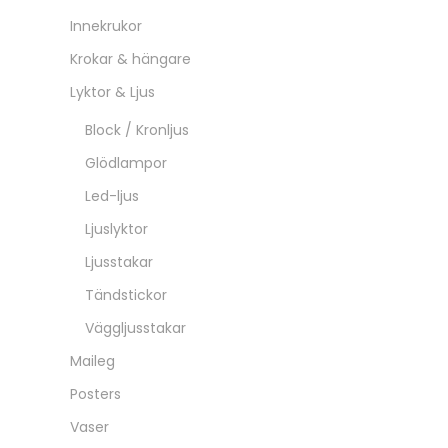
Innekrukor
Krokar & hängare
Lyktor & Ljus
Block / Kronljus
Glödlampor
Led-ljus
Ljuslyktor
Ljusstakar
Tändstickor
Väggljusstakar
Maileg
Posters
Vaser