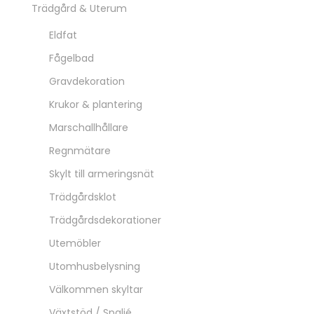
Trädgård & Uterum
Eldfat
Fågelbad
Gravdekoration
Krukor & plantering
Marschallhållare
Regnmätare
Skylt till armeringsnät
Trädgårdsklot
Trädgårdsdekorationer
Utemöbler
Utomhusbelysning
Välkommen skyltar
Växtstöd / Spaljé