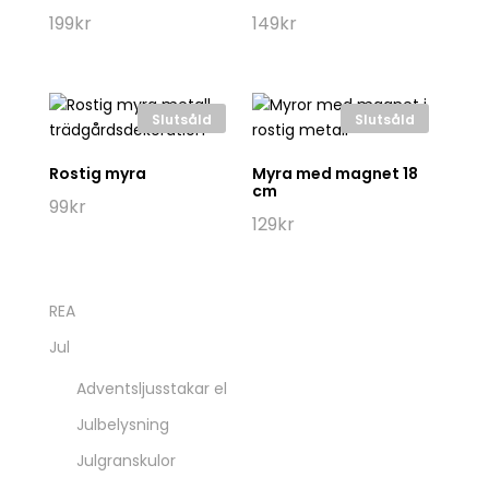
199
kr
149
kr
Slutsåld
Slutsåld
Rostig myra
Myra med magnet 18
cm
99
kr
129
kr
REA
Jul
Adventsljusstakar el
Julbelysning
Julgranskulor