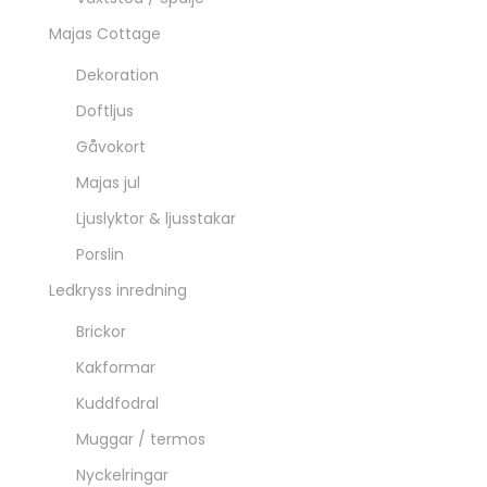
Majas Cottage
Dekoration
Doftljus
Gåvokort
Majas jul
Ljuslyktor & ljusstakar
Porslin
Ledkryss inredning
Brickor
Kakformar
Kuddfodral
Muggar / termos
Nyckelringar