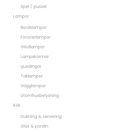
Spel / pussel
Lampor
Bordslampor
Fönsterlampor
Glödlampor
Lampskärmar
Ljusslingor
Taklampor
Vägglampor
Utomhusbelysning
Kök
Dukning & servering
Glas & porslin