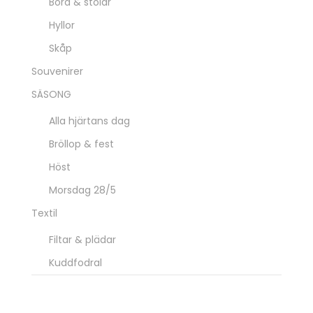
Bord & stolar
Hyllor
Skåp
Souvenirer
SÄSONG
Alla hjärtans dag
Bröllop & fest
Höst
Morsdag 28/5
Textil
Filtar & plädar
Kuddfodral