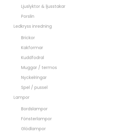
Ljuslyktor & ljusstakar
Porslin
Ledkryss inredning
Brickor
Kakformar
Kuddfodral
Muggar / termos
Nyckelringar
Spel / pussel
Lampor
Bordslampor
Fönsterlampor
Glödlampor