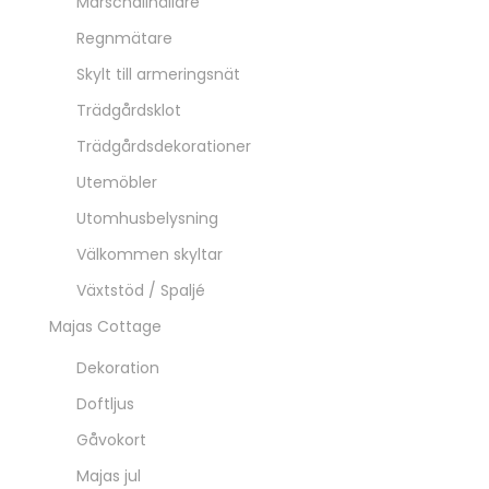
Marschallhållare
Regnmätare
Skylt till armeringsnät
Trädgårdsklot
Trädgårdsdekorationer
Utemöbler
Utomhusbelysning
Välkommen skyltar
Växtstöd / Spaljé
Majas Cottage
Dekoration
Doftljus
Gåvokort
Majas jul