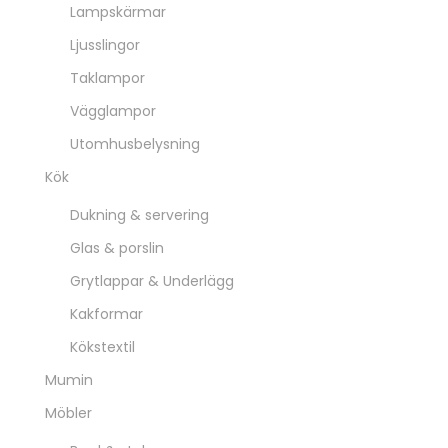
Lampskärmar
Ljusslingor
Taklampor
Vägglampor
Utomhusbelysning
Kök
Dukning & servering
Glas & porslin
Grytlappar & Underlägg
Kakformar
Kökstextil
Mumin
Möbler