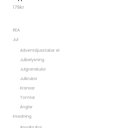
179
kr
REA
Jul
Adventsljusstakar el
Julbelysning
Julgranskulor
Julkrukor
Kransar
Tomtar
Änglar
Inredning
Anyakrukor