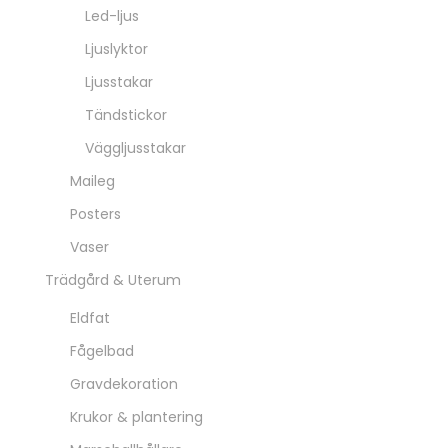
Led-ljus
Ljuslyktor
Ljusstakar
Tändstickor
Väggljusstakar
Maileg
Posters
Vaser
Trädgård & Uterum
Eldfat
Fågelbad
Gravdekoration
Krukor & plantering