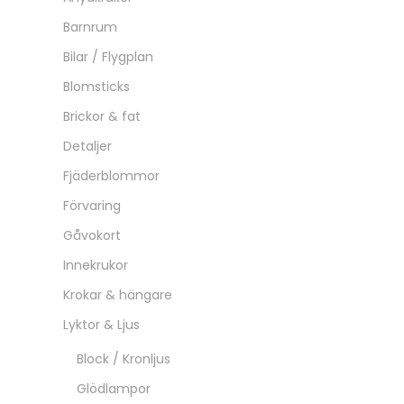
Barnrum
Bilar / Flygplan
Blomsticks
Brickor & fat
Detaljer
Fjäderblommor
Förvaring
Gåvokort
Innekrukor
Krokar & hängare
Lyktor & Ljus
Block / Kronljus
Glödlampor