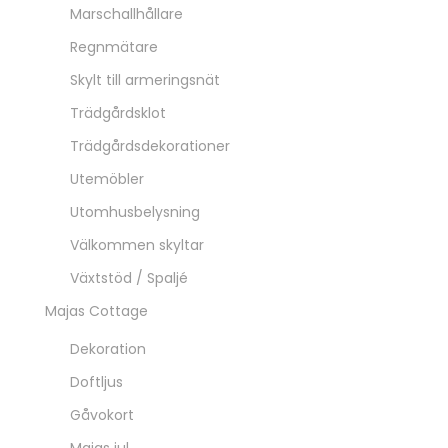
Marschallhållare
Regnmätare
Skylt till armeringsnät
Trädgårdsklot
Trädgårdsdekorationer
Utemöbler
Utomhusbelysning
Välkommen skyltar
Växtstöd / Spaljé
Majas Cottage
Dekoration
Doftljus
Gåvokort