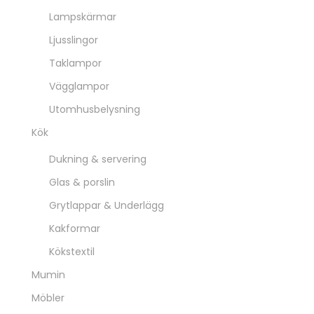
Lampskärmar
Ljusslingor
Taklampor
Vägglampor
Utomhusbelysning
Kök
Dukning & servering
Glas & porslin
Grytlappar & Underlägg
Kakformar
Kökstextil
Mumin
Möbler