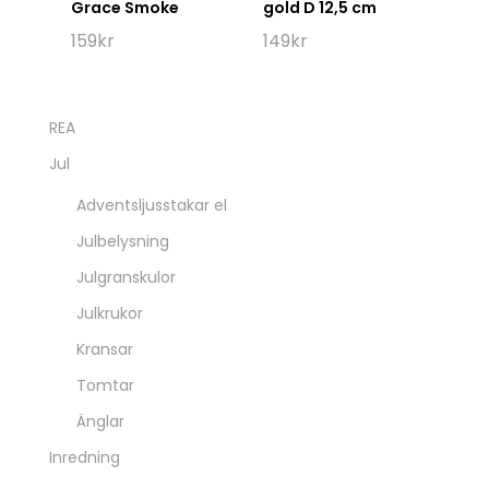
Grace Smoke
gold D 12,5 cm
159
kr
149
kr
REA
Jul
Adventsljusstakar el
Julbelysning
Julgranskulor
Julkrukor
Kransar
Tomtar
Änglar
Inredning