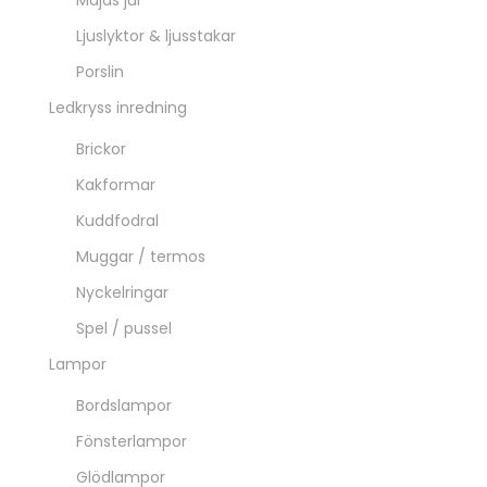
Majas jul
Ljuslyktor & ljusstakar
Porslin
Ledkryss inredning
Brickor
Kakformar
Kuddfodral
Muggar / termos
Nyckelringar
Spel / pussel
Lampor
Bordslampor
Fönsterlampor
Glödlampor