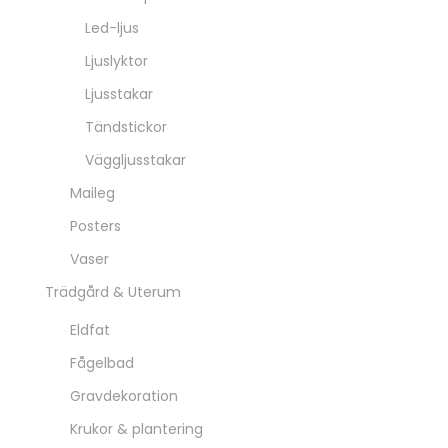
Led-ljus
Ljuslyktor
Ljusstakar
Tändstickor
Väggljusstakar
Maileg
Posters
Vaser
Trädgård & Uterum
Eldfat
Fågelbad
Gravdekoration
Krukor & plantering