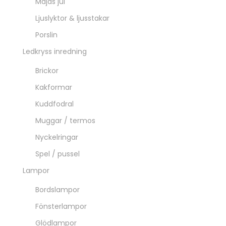
Majas jul
Ljuslyktor & ljusstakar
Porslin
Ledkryss inredning
Brickor
Kakformar
Kuddfodral
Muggar / termos
Nyckelringar
Spel / pussel
Lampor
Bordslampor
Fönsterlampor
Glödlampor