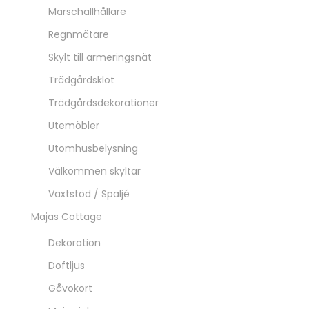
Marschallhållare
Regnmätare
Skylt till armeringsnät
Trädgårdsklot
Trädgårdsdekorationer
Utemöbler
Utomhusbelysning
Välkommen skyltar
Växtstöd / Spaljé
Majas Cottage
Dekoration
Doftljus
Gåvokort