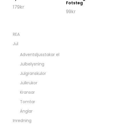
Fotsteg
179
kr
99
kr
REA
Jul
Adventsljusstakar el
Julbelysning
Julgranskulor
Julkrukor
Kransar
Tomtar
Änglar
Inredning