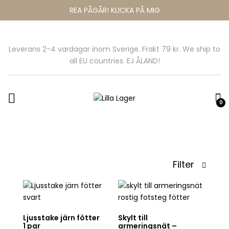
REA PÅGÅR! KLICKA PÅ MIG
Leverans 2-4 vardagar inom Sverige. Frakt 79 kr. We ship to
all EU countries. EJ ÅLAND!
0
Filter
Ljusstake järn fötter
Skylt till
1 par
armeringsnät –