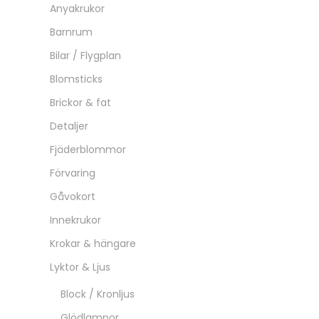
Anyakrukor
Barnrum
Bilar / Flygplan
Blomsticks
Brickor & fat
Detaljer
Fjäderblommor
Förvaring
Gåvokort
Innekrukor
Krokar & hängare
Lyktor & Ljus
Block / Kronljus
Glödlampor