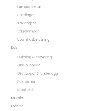
Lampskärmar
Ljusslingor
Taklampor
Vägglampor
Utomhusbelysning
Kök
Dukning & servering
Glas & porslin
Grytlappar & Underlägg
Kakformar
Kökstextil
Mumin
Möbler