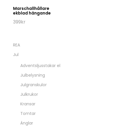
Marschallhållare
ekblad hängande
399
kr
REA
Jul
Adventsljusstakar el
Julbelysning
Julgranskulor
Julkrukor
Kransar
Tomtar
Änglar