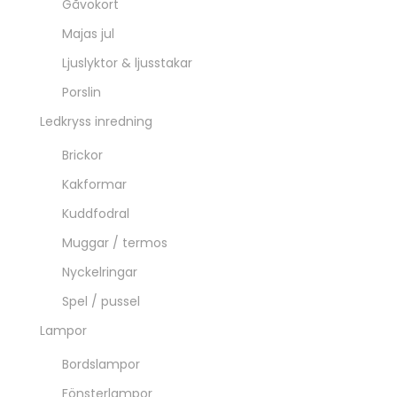
Gåvokort
Majas jul
Ljuslyktor & ljusstakar
Porslin
Ledkryss inredning
Brickor
Kakformar
Kuddfodral
Muggar / termos
Nyckelringar
Spel / pussel
Lampor
Bordslampor
Fönsterlampor