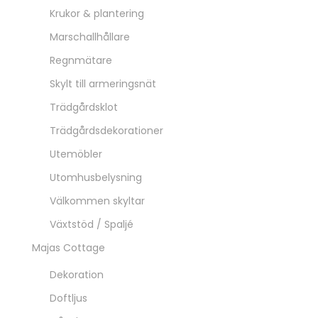
Krukor & plantering
Marschallhållare
Regnmätare
Skylt till armeringsnät
Trädgårdsklot
Trädgårdsdekorationer
Utemöbler
Utomhusbelysning
Välkommen skyltar
Växtstöd / Spaljé
Majas Cottage
Dekoration
Doftljus