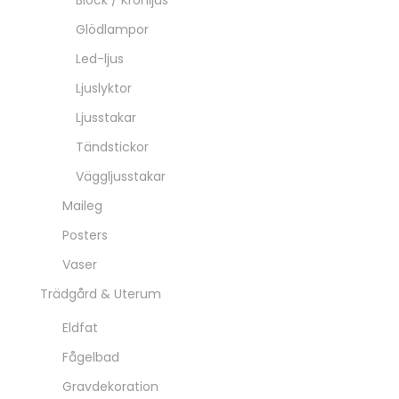
Block / Kronljus
Glödlampor
Led-ljus
Ljuslyktor
Ljusstakar
Tändstickor
Väggljusstakar
Maileg
Posters
Vaser
Trädgård & Uterum
Eldfat
Fågelbad
Gravdekoration