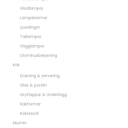
Glödlampor
Lampskärmar
Ljusslingor
Taklampor
Vägglampor
Utomhusbelysning
Kök
Dukning & servering
Glas & porslin
Grytlappar & Underlägg
Kakformar
Kökstextil
Mumin