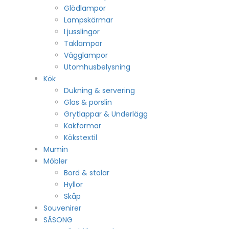
Glödlampor
Lampskärmar
Ljusslingor
Taklampor
Vägglampor
Utomhusbelysning
Kök
Dukning & servering
Glas & porslin
Grytlappar & Underlägg
Kakformar
Kökstextil
Mumin
Möbler
Bord & stolar
Hyllor
Skåp
Souvenirer
SÄSONG