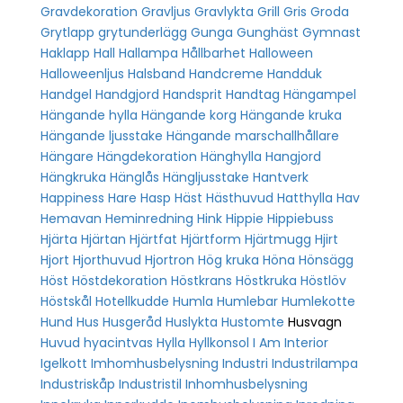
Gravdekoration
Gravljus
Gravlykta
Grill
Gris
Groda
Grytlapp
grytunderlägg
Gunga
Gunghäst
Gymnast
Haklapp
Hall
Hallampa
Hållbarhet
Halloween
Halloweenljus
Halsband
Handcreme
Handduk
Handgel
Handgjord
Handsprit
Handtag
Hängampel
Hängande hylla
Hängande korg
Hängande kruka
Hängande ljusstake
Hängande marschallhållare
Hängare
Hängdekoration
Hänghylla
Hangjord
Hängkruka
Hänglås
Hängljusstake
Hantverk
Happiness
Hare
Hasp
Häst
Hästhuvud
Hatthylla
Hav
Hemavan
Heminredning
Hink
Hippie
Hippiebuss
Hjärta
Hjärtan
Hjärtfat
Hjärtform
Hjärtmugg
Hjirt
Hjort
Hjorthuvud
Hjortron
Hög kruka
Höna
Hönsägg
Höst
Höstdekoration
Höstkrans
Höstkruka
Höstlöv
Höstskål
Hotellkudde
Humla
Humlebar
Humlekotte
Hund
Hus
Husgeråd
Huslykta
Hustomte
Husvagn
Huvud
hyacintvas
Hylla
Hyllkonsol
I Am Interior
Igelkott
Imhomhusbelysning
Industri
Industrilampa
Industriskåp
Industristil
Inhomhusbelysning