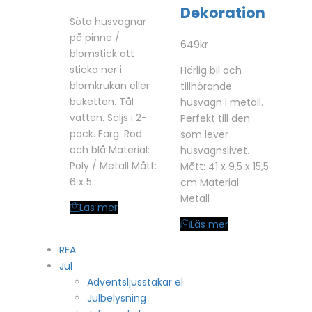
Dekoration
Söta husvagnar
på pinne /
649
kr
blomstick att
sticka ner i
Härlig bil och
blomkrukan eller
tillhörande
buketten. Tål
husvagn i metall.
vatten. Säljs i 2-
Perfekt till den
pack. Färg: Röd
som lever
och blå Material:
husvagnslivet.
Poly / Metall Mått:
Mått: 41 x 9,5 x 15,5
6 x 5…
cm Material:
Metall
Läs mer
Läs mer
REA
Jul
Adventsljusstakar el
Julbelysning