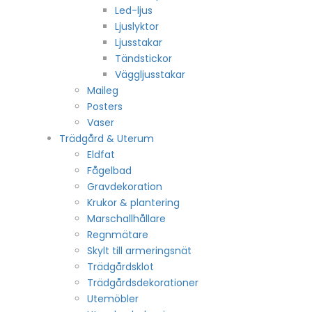
Led-ljus
Ljuslyktor
Ljusstakar
Tändstickor
Väggljusstakar
Maileg
Posters
Vaser
Trädgård & Uterum
Eldfat
Fågelbad
Gravdekoration
Krukor & plantering
Marschallhållare
Regnmätare
Skylt till armeringsnät
Trädgårdsklot
Trädgårdsdekorationer
Utemöbler