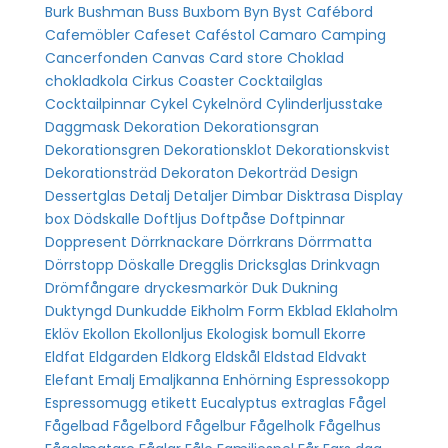
Burk
Bushman
Buss
Buxbom
Byn
Byst
Cafébord
Cafemöbler
Cafeset
Caféstol
Camaro
Camping
Cancerfonden
Canvas
Card store
Choklad
chokladkola
Cirkus
Coaster
Cocktailglas
Cocktailpinnar
Cykel
Cykelnörd
Cylinderljusstake
Daggmask
Dekoration
Dekorationsgran
Dekorationsgren
Dekorationsklot
Dekorationskvist
Dekorationsträd
Dekoraton
Dekorträd
Design
Dessertglas
Detalj
Detaljer
Dimbar
Disktrasa
Display
box
Dödskalle
Doftljus
Doftpåse
Doftpinnar
Doppresent
Dörrknackare
Dörrkrans
Dörrmatta
Dörrstopp
Döskalle
Dregglis
Dricksglas
Drinkvagn
Drömfångare
dryckesmarkör
Duk
Dukning
Duktyngd
Dunkudde
Eikholm Form
Ekblad
Eklaholm
Eklöv
Ekollon
Ekollonljus
Ekologisk bomull
Ekorre
Eldfat
Eldgarden
Eldkorg
Eldskål
Eldstad
Eldvakt
Elefant
Emalj
Emaljkanna
Enhörning
Espressokopp
Espressomugg
etikett
Eucalyptus
extraglas
Fågel
Fågelbad
Fågelbord
Fågelbur
Fågelholk
Fågelhus