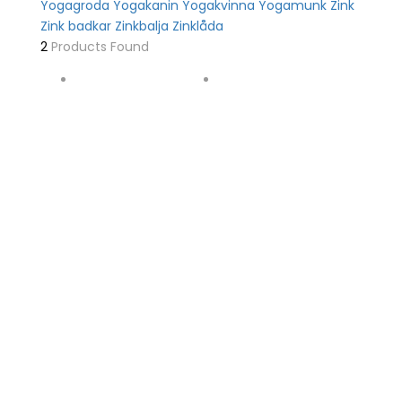
Yogagroda
Yogakanin
Yogakvinna
Yogamunk
Zink
Zink badkar
Zinkbalja
Zinklåda
2
Products Found