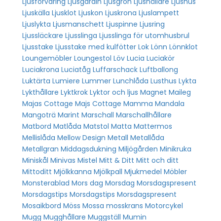
Ljusförvaring
Ljusgardin
Ljusgrön
Ljushållare
Ljushus
Ljuskälla
Ljusklot
Ljuskon
Ljuskrona
Ljuslampett
Ljuslykta
Ljusmanschett
Ljuspinne
Ljusring
Ljussläckare
Ljusslinga
Ljusslinga för utomhusbrul
Ljusstake
Ljusstake med kulfötter
Lok
Lönn
Lönnklot
Loungemöbler
Loungestol
Löv
Lucia
Luciakör
Luciakrona
Luciatåg
Luffarschack
Luftballong
Luktärta
Lumiere
Lummer
Lunchlåda
Lusthus
Lykta
Lykthållare
Lyktkrok
Lyktor och ljus
Magnet
Maileg
Majas Cottage
Majs Cottage
Mamma
Mandala
Mangoträ
Marint
Marschall
Marschallhållare
Matbord
Matlåda
Matstol
Matta
Mattermos
Mellislåda
Mellow Design
Metall
Metallåda
Metallgran
Middagsdukning
Miljögården
Minikruka
Miniskål
Minivas
Mistel
Mitt & Ditt
Mitt och ditt
Mittoditt
Mjölkkanna
Mjölkpall
Mjukmedel
Möbler
Monsterablad
Mors dag
Morsdag
Morsdagspresent
Morsdagstips
Morsdagstips Morsdagspresent
Mosaikbord
Möss
Mossa
mosskrans
Motorcykel
Mugg
Mugghållare
Muggställ
Mumin