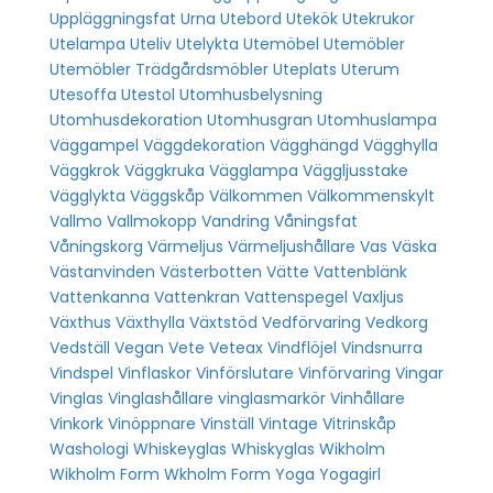
Uppläggningsfat
Urna
Utebord
Utekök
Utekrukor
Utelampa
Uteliv
Utelykta
Utemöbel
Utemöbler
Utemöbler Trädgårdsmöbler
Uteplats
Uterum
Utesoffa
Utestol
Utomhusbelysning
Utomhusdekoration
Utomhusgran
Utomhuslampa
Väggampel
Väggdekoration
Vägghängd
Vägghylla
Väggkrok
Väggkruka
Vägglampa
Väggljusstake
Vägglykta
Väggskåp
Välkommen
Välkommenskylt
Vallmo
Vallmokopp
Vandring
Våningsfat
Våningskorg
Värmeljus
Värmeljushållare
Vas
Väska
Västanvinden
Västerbotten
Vätte
Vattenblänk
Vattenkanna
Vattenkran
Vattenspegel
Vaxljus
Växthus
Växthylla
Växtstöd
Vedförvaring
Vedkorg
Vedställ
Vegan
Vete
Veteax
Vindflöjel
Vindsnurra
Vindspel
Vinflaskor
Vinförslutare
Vinförvaring
Vingar
Vinglas
Vinglashållare
vinglasmarkör
Vinhållare
Vinkork
Vinöppnare
Vinställ
Vintage
Vitrinskåp
Washologi
Whiskeyglas
Whiskyglas
Wikholm
Wikholm Form
Wkholm Form
Yoga
Yogagirl