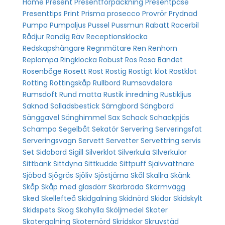
Home
Present
Presentförpackning
Presentpåse
Presenttips
Print
Prisma
prosecco
Provrör
Prydnad
Pumpa
Pumpaljus
Pussel
Pussmun
Rabatt
Racerbil
Rådjur
Randig
Räv
Receptionsklocka
Redskapshängare
Regnmätare
Ren
Renhorn
Replampa
Ringklocka
Robust
Ros
Rosa Bandet
Rosenbåge
Rosett
Rost
Rostig
Rostigt klot
Rostklot
Rotting
Rottingskåp
Rullbord
Rumsavdelare
Rumsdoft
Rund matta
Rustik inredning
Rustikljus
Saknad
Salladsbestick
Sämgbord
Sängbord
Sänggavel
Sänghimmel
Sax
Schack
Schackpjäs
Schampo
Segelbåt
Sekatör
Servering
Serveringsfat
Serveringsvagn
Servett
Servetter
Servettring
servis
Set
Sidobord
Sigill
Silverklot
Silverkula
SIlverkulor
Sittbänk
Sittdyna
Sittkudde
Sittpuff
Självvattnare
Sjöbod
Sjögräs
Sjöliv
Sjöstjärna
Skål
Skallra
Skänk
Skåp
Skåp med glasdörr
Skärbräda
Skärmvägg
Sked
Skellefteå
Skidgalning
Skidnörd
Skidor
Skidskylt
Skidspets
Skog
Skohylla
Sköljmedel
Skoter
Skotergalning
Skoternörd
Skridskor
Skruvstäd