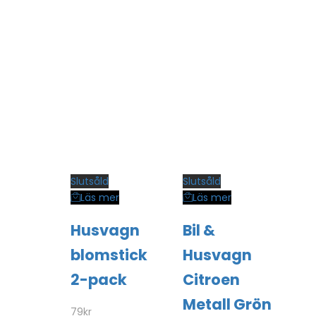
Slutsåld
Slutsåld
Läs mer
Läs mer
Husvagn
Bil &
blomstick
Husvagn
2-pack
Citroen
Metall Grön
79
kr