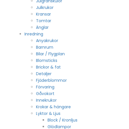
Julgranskulor
Julkrukor
Kransar
Tomtar
Änglar
Inredning
Anyakrukor
Barnrum
Bilar / Flygplan
Blomsticks
Brickor & fat
Detaljer
Fjäderblommor
Förvaring
Gåvokort
Innekrukor
Krokar & hängare
Lyktor & Ljus
Block / Kronljus
Glödlampor