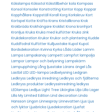
Kökslampa
Köksstol
Kökstillbehör
kola
Kompass
Konsol
Konsoler
Konstrotting
Kontor
Kopp
Koppar
Kopphållare
Koppställ
Korall
Korg
Korkskruv
Kort
Kortspel
Kotte
Kräfta
Krans
Kristallkrona
Krok
Krokbräda
Krokhängare
Kroklist
Krona
kronhjort
Kronljus
Kruka
Kruka med kulfötter
Kruka zink
Krukdekoration
Krukor
Krukor och plantering
Kudde
Kuddfodral
Kulfötter
Kulljusstake
Kupol
Kupol.
Bordsdekoration
Kvinna
Kyrka
Låda
Läder
Lamm
Lampa
Lampakanay
Lampett
Lampfot
lampolja
Lampor
Lampor och belysning
Lampskärm
Lampupphäng
Lång ljusstake
Lärans ängel
Lås
Lastbil
LED
LED-lampa
Ledbelysning
Ledgran
Ledkryss
Ledkryss inredning
Ledkryss och fjälltema
Ledkryss produkter
Ledkryssinredning
ledkyss
LEDlampa
Ledljus
Light Tree
Likörglas
Lilja
Lilla Lager
Lilla My
Limited Edition
Lind decoration
Linda
Hansson
Lingon
Linnespray
Linnevatten
Ljus
Ljus
och lyktor
Ljusbricka
Ljusdekoration
Ljusfat