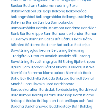
Badkar
Badrum
Badrumsinredning
Baka
Balansvindspel
Bali
Balja
Balkong
Balkonglåda
Balkongmöbel
Balkongmöbler
Balkongutställning
Ballerina
Bambi
Bambu
Bambubricka
Bambumöbler
Bambustrumpor
Bandana
Bandklot
Bänk
Bär
Bärknippe
Barn
Barncancerfonden
Barnen
i Bullerbyn
Barnrum
Bastu
Båt
Båthus
Batik
Båtliv
Båtnörd
Båttema
Batterier
Batteriljus
Batterljus
Bavattningsglas
beanie
Belysning
Belysning
Trädgård & uterum
Bestick
Bestickställ
Betong
Bevattning
Bevattningsglas
Bil
Bitring
Bjällerknippe
Bjällra
Björn
Björnar
Blåklint
Blockljus
Blockljusstake
Blomlåda
Blomma
blomsterkort
Blomstick
Bock
Boho
Bok
Bokhylla
Boklåda
Bokstöd
Bomull
Bomull
Maché
Bomullsveke
Bord
Bordsborste
Bordsdekoration
Bordsduk
Bordsdukning
Bordskvast
Bordslampa
Bordsljusstake
Bordssop
Bordsstjärna
Brädspel
Bricka
Bröllop och fest
bröllops och fest
Buddha
Buddhahuvud
Buddhastaty
Buff
Bulldog