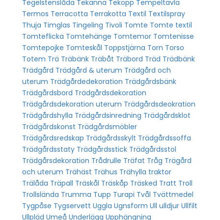
Tegelstenslåda
Tekanna
Tekopp
Tempeltavla
Termos
Terracotta
Terrakotta
Textil
Textilspray
Thuja
Timglas
Tingeling
Tivoli
Tomte
Tomte textil
Tomteflicka
Tomtehänge
Tomtemor
Tomtenisse
Tomtepojke
Tomteskål
Toppstjärna
Torn
Torso
Totem
Trä
Träbänk
Träbåt
Träbord
Träd
Trädbänk
Trädgård
Trädgård & uterum
Trädgård och
uterum
Trädgårdedekoration
Trädgårdsbänk
Trädgårdsbord
Trädgårdsdekoration
Trädgårdsdekoration uterum
Trädgårdsdeokration
Trädgårdshylla
Trädgårdsinredning
Trädgårdsklot
Trädgårdskonst
Trädgårdsmöbler
Trädgårdsredskap
Trädgårdsskylt
Trädgårdssoffa
Trädgårdsstaty
Trädgårdsstick
Trädgårdsstol
Trädgårsdekoration
Trådrulle
Träfat
Tråg
Trägård
och uterum
Trähäst
Trähus
Trähylla
traktor
Trälåda
Träpall
Träskål
Träskåp
Träsked
Tratt
Troll
Trollslända
Trumma
Tupp
Turapi
Tvål
Tvättmedel
Tygpåse
Tygservett
Uggla
Ugnsform
Ull
ulldjur
Ullfilt
Ullpläd
Umeå
Underlägg
Upphängning