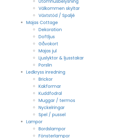
Utomhusbelysning
Välkommen skyltar
Växtstöd / Spaljé
Majas Cottage
Dekoration
Doftljus
Gåvokort
Majas jul
Ljuslyktor & ljusstakar
Porslin
Ledkryss inredning
Brickor
Kakformar
Kuddfodral
Muggar / termos
Nyckelringar
Spel / pussel
Lampor
Bordslampor
Fönsterlampor