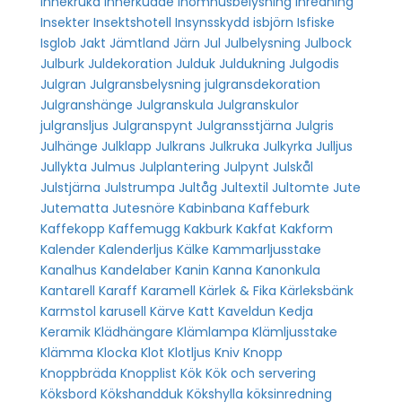
Innekruka
Innerkudde
Inomhusbelysning
Inredning
Insekter
Insektshotell
Insynsskydd
isbjörn
Isfiske
Isglob
Jakt
Jämtland
Järn
Jul
Julbelysning
Julbock
Julburk
Juldekoration
Julduk
Juldukning
Julgodis
Julgran
Julgransbelysning
julgransdekoration
Julgranshänge
Julgranskula
Julgranskulor
julgransljus
Julgranspynt
Julgransstjärna
Julgris
Julhänge
Julklapp
Julkrans
Julkruka
Julkyrka
Julljus
Jullykta
Julmus
Julplantering
Julpynt
Julskål
Julstjärna
Julstrumpa
Jultåg
Jultextil
Jultomte
Jute
Jutematta
Jutesnöre
Kabinbana
Kaffeburk
Kaffekopp
Kaffemugg
Kakburk
Kakfat
Kakform
Kalender
Kalenderljus
Kälke
Kammarljusstake
Kanalhus
Kandelaber
Kanin
Kanna
Kanonkula
Kantarell
Karaff
Karamell
Kärlek & Fika
Kärleksbänk
Karmstol
karusell
Kärve
Katt
Kaveldun
Kedja
Keramik
Klädhängare
Klämlampa
Klämljusstake
Klämma
Klocka
Klot
Klotljus
Kniv
Knopp
Knoppbräda
Knopplist
Kök
Kök och servering
Köksbord
Kökshandduk
Kökshylla
köksinredning