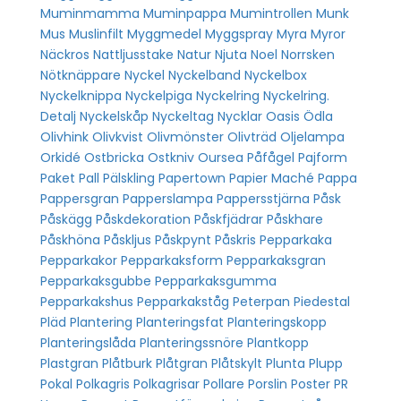
Muminmamma
Muminpappa
Mumintrollen
Munk
Mus
Muslinfilt
Myggmedel
Myggspray
Myra
Myror
Näckros
Nattljusstake
Natur
Njuta
Noel
Norrsken
Nötknäppare
Nyckel
Nyckelband
Nyckelbox
Nyckelknippa
Nyckelpiga
Nyckelring
Nyckelring.
Detalj
Nyckelskåp
Nyckeltag
Nycklar
Oasis
Ödla
Olivhink
Olivkvist
Olivmönster
Olivträd
Oljelampa
Orkidé
Ostbricka
Ostkniv
Oursea
Påfågel
Pajform
Paket
Pall
Pälskling
Papertown
Papier Maché
Pappa
Pappersgran
Papperslampa
Pappersstjärna
Påsk
Påskägg
Påskdekoration
Påskfjädrar
Påskhare
Påskhöna
Påskljus
Påskpynt
Påskris
Pepparkaka
Pepparkakor
Pepparkaksform
Pepparkaksgran
Pepparkaksgubbe
Pepparkaksgumma
Pepparkakshus
Pepparkakståg
Peterpan
Piedestal
Pläd
Plantering
Planteringsfat
Planteringskopp
Planteringslåda
Planteringssnöre
Plantkopp
Plastgran
Plåtburk
Plåtgran
Plåtskylt
Plunta
Plupp
Pokal
Polkagris
Polkagrisar
Pollare
Porslin
Poster
PR