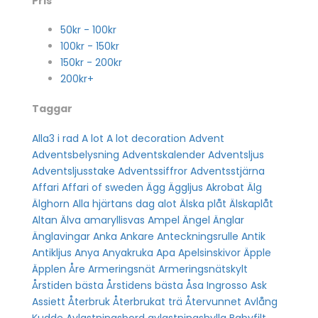
Pris
50
kr
-
100
kr
100
kr
-
150
kr
150
kr
-
200
kr
200
kr
+
Taggar
Alla
3 i rad
A lot
A lot decoration
Advent
Adventsbelysning
Adventskalender
Adventsljus
Adventsljusstake
Adventssiffror
Adventsstjärna
Affari
Affari of sweden
Ägg
Äggljus
Akrobat
Älg
Älghorn
Alla hjärtans dag
alot
Älska plåt
Älskaplåt
Altan
Älva
amaryllisvas
Ampel
Ängel
Änglar
Änglavingar
Anka
Ankare
Anteckningsrulle
Antik
Antikljus
Anya
Anyakruka
Apa
Apelsinskivor
Äpple
Äpplen
Åre
Armeringsnät
Armeringsnätskylt
Årstiden bästa
Årstidens bästa
Åsa Ingrosso
Ask
Assiett
Återbruk
Återbrukat trä
Återvunnet
Avlång
Kudde
Avlastningsbord
avlastningshylla
Babyfilt