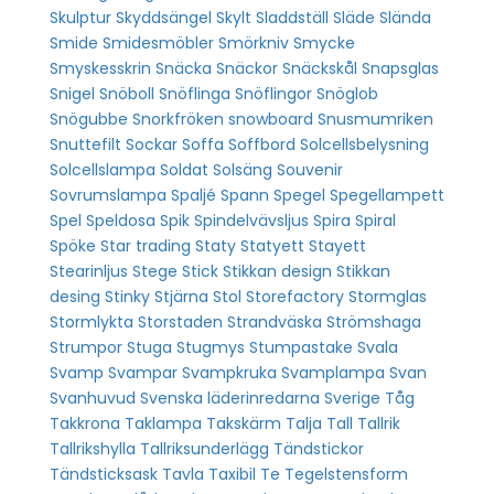
Skulptur
Skyddsängel
Skylt
Sladdställ
Släde
Slända
Smide
Smidesmöbler
Smörkniv
Smycke
Smyskesskrin
Snäcka
Snäckor
Snäckskål
Snapsglas
Snigel
Snöboll
Snöflinga
Snöflingor
Snöglob
Snögubbe
Snorkfröken
snowboard
Snusmumriken
Snuttefilt
Sockar
Soffa
Soffbord
Solcellsbelysning
Solcellslampa
Soldat
Solsäng
Souvenir
Sovrumslampa
Spaljé
Spann
Spegel
Spegellampett
Spel
Speldosa
Spik
Spindelvävsljus
Spira
Spiral
Spöke
Star trading
Staty
Statyett
Stayett
Stearinljus
Stege
Stick
Stikkan design
Stikkan
desing
Stinky
Stjärna
Stol
Storefactory
Stormglas
Stormlykta
Storstaden
Strandväska
Strömshaga
Strumpor
Stuga
Stugmys
Stumpastake
Svala
Svamp
Svampar
Svampkruka
Svamplampa
Svan
Svanhuvud
Svenska läderinredarna
Sverige
Tåg
Takkrona
Taklampa
Takskärm
Talja
Tall
Tallrik
Tallrikshylla
Tallriksunderlägg
Tändstickor
Tändsticksask
Tavla
Taxibil
Te
Tegelstensform