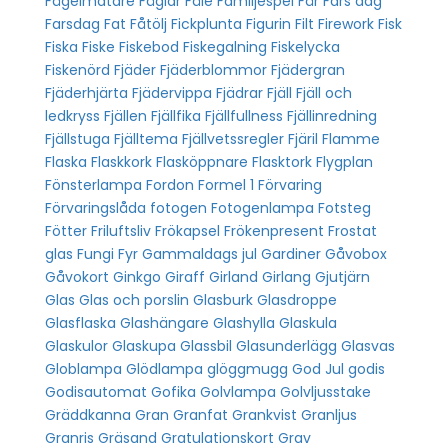
Fågelmatare
Fåglar
Fåle
Familjespel
Får
Fars dag
Farsdag
Fat
Fåtölj
Fickplunta
Figurin
Filt
Firework
Fisk
Fiska
Fiske
Fiskebod
Fiskegalning
Fiskelycka
Fiskenörd
Fjäder
Fjäderblommor
Fjädergran
Fjäderhjärta
Fjädervippa
Fjädrar
Fjäll
Fjäll och
ledkryss
Fjällen
Fjällfika
Fjällfullness
Fjällinredning
Fjällstuga
Fjälltema
Fjällvetssregler
Fjäril
Flamme
Flaska
Flaskkork
Flasköppnare
Flasktork
Flygplan
Fönsterlampa
Fordon
Formel 1
Förvaring
Förvaringslåda
fotogen
Fotogenlampa
Fotsteg
Fötter
Friluftsliv
Frökapsel
Frökenpresent
Frostat
glas
Fungi
Fyr
Gammaldags jul
Gardiner
Gåvobox
Gåvokort
Ginkgo
Giraff
Girland
Girlang
Gjutjärn
Glas
Glas och porslin
Glasburk
Glasdroppe
Glasflaska
Glashängare
Glashylla
Glaskula
Glaskulor
Glaskupa
Glassbil
Glasunderlägg
Glasvas
Globlampa
Glödlampa
glöggmugg
God Jul
godis
Godisautomat
Gofika
Golvlampa
Golvljusstake
Gräddkanna
Gran
Granfat
Grankvist
Granljus
Granris
Gräsand
Gratulationskort
Grav